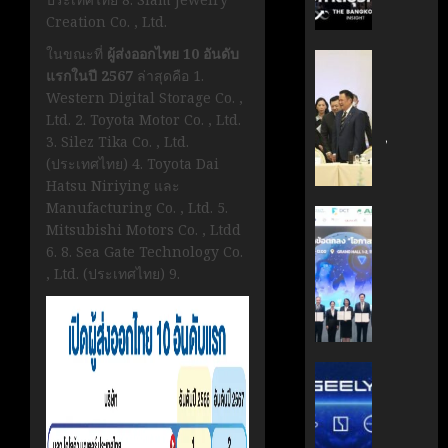
กรกฎาคม
มือ
ผู้
Creation Co. , Ltd.
17, 2026
ไทย-
บริหาร
ในขณะที่
ผู้ส่งออกไทย 10 อันดับ
ฝรั่งเศส
หนุน
0
‘อนุทิน’
แรกในปี 2567
ล่าสุดคือ 1.
เดิน
ธุรกิจ
ถก
Western Digital Storage Co. ,
หน้า
‘Wellne
เจ้า
Ltd. 2. Toyota Motor Co. , Ltd.
ขับ
Longev
สัว
3. Silez Tika Co. , Ltd.
เคลื่อน
สู่
ไทย
(ประเทศไทย) 4. Toyota Dai
นวัตกรร
ตลาด
|
Hatsu Niriying และ
สู่
โลก
ประชาชา
Manufacturing Co. , Ltd. 5.
อนาคต
ธุรกิจ
AIT
Mitsubishi Motors Co. , Ltdd
คาร์บอน
มิถุนายน
|
ผนึก
7, 2026
6. 8. Sea Gate Technology Co.
ต่ำ
LINE
กำลัง
, Ltd. (ประเทศไทย) 9.
TODAY
สวทช.
0
มิถุนายน
และ
27,
พฤษภาคม
สภา
2026
18, 2026
ดิจิทัลฯ
0
ลง
บริษัท
0
นาม
แม่
MOU
มา
ยก
เอง!