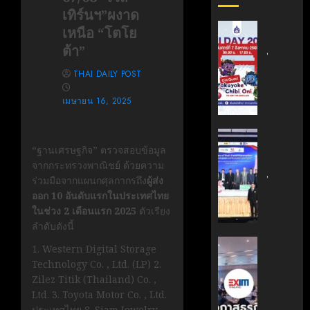
เทิร์นฯ”ผงาด
สถาบัน
เหนือ “โตโย
เทคโนโล
ต้า”
ไทย-
ญี่ปุ่น
THAI DAILY POST
ขอ
เมษายน 16, 2025
เชิญ
เข้า
ร่วม
สถาบัน
งาน
“ฐานเศรษฐกิจ” ตรวจสอบข้อมูล
นวัตกรร
TNI
จากกระทรวงพาณิชย์ ด้วยความ
เทคโนโล
Day
ร่วมมือจากแผนกศุลกากรถึง
ผู้ส่ง
ไทย-
2026
ออก 10 อันดับแรกในประเทศไทย
ฝรั่งเศส
ฉลอง
ในช่วง 2 เดือนแรก 2025
ตัวเรียง
(TFII)
ครบ
ลำดับดังนี้
มจพ.ฉล
รอบ
36
‘EXIM
1. Western Digital Storage
19
ปี
BANK’
Technology Co. , Ltd. (LP) 2.
ปี
แห่ง
ร่วม
Zilez Titik (Thailand) Co. ,
TNI
ความ
บรรยาย
Ltd. 3. Toyota Motor Co. , Ltd.
ร่วม
หลักสูตร
ประเทศไทย 8. Siam Jewelry