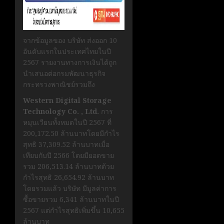
จากข้อมูลของ บริษัท ส่งออก 10
อันดับแรกในประเทศไทยในปี
2567 รายงานทางการเงินได้ถูก
นำเสนอต่อกรมพัฒนาธุรกิจ
กระทรวงพาณิชย์รวมถึง
Western Digital Storage
Technology Co. , Ltd.
การ
หมุนเวียนทั้งหมดในปี 2567 ที่
200,172.50 ล้านบาทโดยมีกำไร
สุทธิ 37,309.52 ล้านบาทเมื่อ
เทียบกับปี 2566 โดยมียอดขาย
รวม 206,513.14 ล้านบาทด้วย
กำไรสุทธิ 26,654.92 ล้านบาท
โดยรวมแล้ว บริษัท มีมูลค่าการ
ซื้อขายรวม 6,341 ล้านบาทในปี
2567 แต่กำไรสุทธิเพิ่มขึ้น 10,655
ล้านบาท