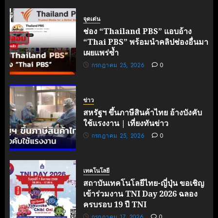
ไทย-
ฝรั่งเศส
จุดเด่น
เดินหน้า
ช่อง “Thailand PBS” แอบอ้าง
ขับ
“Thai PBS” พร้อมนำคลิปช่องอื่นมา
เคลื่อน
เผยแพร่ซ้ำ
นวัตกรรม
กรกฎาคม 25, 2026
0
สู่อนาคต
คาร์บอน
ต่ำ
ข่าว
มิถุนายน
สหรัฐฯ ขึ้นภาษีสินค้าไทย อ้างบังคับ
27, 2026
ใช้แรงงาน | เที่ยงทันข่าว
0
กรกฎาคม 25, 2026
0
เทคโนโลยี
สถาบันเทคโนโลยีไทย-ญี่ปุ่น ขอเชิญ
เข้าร่วมงาน TNI Day 2026 ฉลอง
ครบรอบ 19 ปี TNI
กรกฎาคม 17, 2026
0