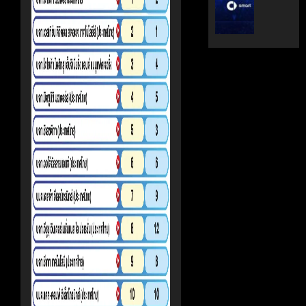
ระดับ
ตั้ง
Data
Geely
&
Auto
AI
Thaila
ขับ
ดูแล
เคลื่อน
แบรนด์
อธิปไตย
ลูก
เทคโนโล
ใน
ไทย
ไทย
เมษายน
เมษายน
28,
8,
2026
2026
0
0