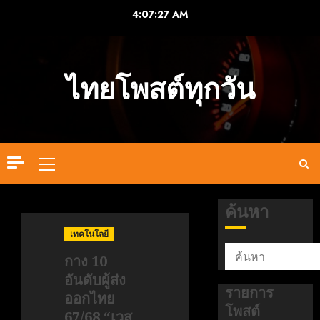
Skip
4:07:28 AM
to
content
ไทยโพสต์ทุกวัน
Primary
Menu
ค้นหา
เทคโนโลยี
กาง 10
อันดับผู้ส่ง
รายการ
ออกไทย
โพสต์
67/68 “เวส