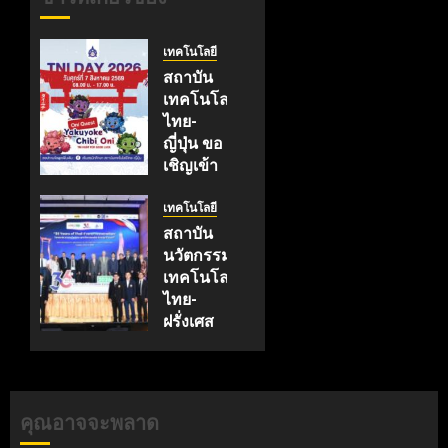
เทคโนโลยี
สถาบัน
เทคโนโลยี
ไทย-
ญี่ปุ่น ขอ
เชิญเข้า
ร่วมงาน
TNI
เทคโนโลยี
Day
สถาบัน
2026
นวัตกรรม
ฉลอง
เทคโนโลยี
ครบรอบ
ไทย-
19 ปี
ฝรั่งเศส
TNI
(TFII)
มจพ.ฉลอง
กรกฎาคม
36 ปีแห่ง
17, 2026
ความ
คุณอาจจะพลาด
0
ร่วมมือ