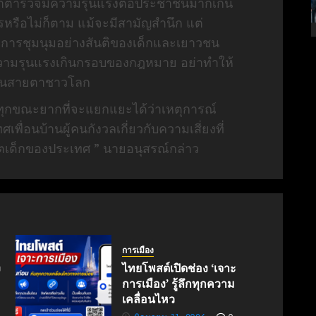
ว่าตำรวจมีความรุนแรงต่อประชาชนมากเกิน
รหรือไม่ก็ตาม แม้จะมีสามัญสำนึก แต่
ง การชุมนุมอย่างสันติของเด็กและเยาวชน
ามรุนแรงเกินกรอบของกฎหมาย อย่าทำให้
ในสายตาชาวโลก
น้นทุกขณะยากที่จะแยกแยะได้ว่าเหตุการณ์
พื่อนบ้านผู้คนกังวลเกี่ยวกับความเสี่ยงที่
คตเด็กของประเทศ ” นายอนุสรณ์กล่าว
การเมือง
ง
ไทยโพสต์เปิดช่อง ‘เจาะ
การเมือง’ รู้ลึกทุกความ
เคลื่อนไหว