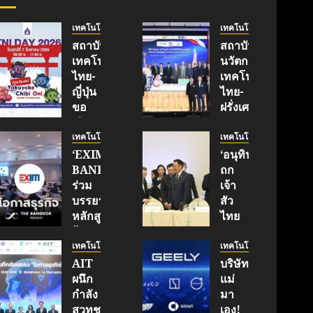
เทคโนโลยี
เทคโนโลยี
สถาบัน
สถาบัน
เทคโนโลยี
นวัตกรรม
ไทย-
เทคโนโลยี
ญี่ปุ่น
ไทย-
ขอ
ฝรั่งเศส
เชิญ
(TFII)
เข้า
มจพ.ฉลอง
เทคโนโลยี
เทคโนโลยี
ร่วม
36 ปี
‘EXIM
‘อนุทิน’
งาน
แห่ง
BANK’
ถก
TNI
ความ
ร่วม
เจ้า
Day
ร่วม
บรรยาย
สัว
2026
มือ
หลักสูตร
ไทย
ฉลอง
ไทย-
ผู้
|
ครบ
ฝรั่งเศส
บริหาร
ประชาชาติ
เทคโนโลยี
เทคโนโลยี
รอบ
เดิน
หนุน
ธุรกิจ
AIT
บริษัท
19 ปี
หน้า
ธุรกิจ
|
ผนึก
แม่
TNI
ขับ
‘Wellness-
LINE
กำลัง
มา
เคลื่อน
Longevity’
TODAY
สวทช.
เอง!