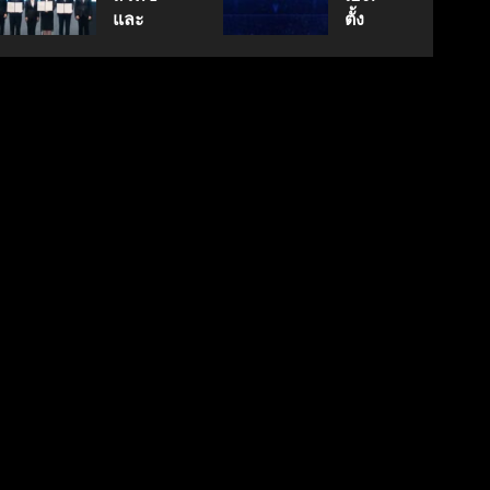
นวัตกรรม
กรกฎาคม
สู่
และ
ตั้ง
17, 2026
สู่
ตลาด
พฤษภาคม
สภา
Geely
0
18, 2026
อนาคต
โลก
ดิจิทัลฯ
Auto
0
คาร์บอน
ลง
Thailand
ต่ำ
มิถุนายน
นาม
ดูแล
7, 2026
MOU
แบรนด์
0
มิถุนายน
ยก
ลูกใน
27,
ระดับ
ไทย
2026
Data
0
& AI
เมษายน
8,
ขับ
2026
เคลื่อน
0
อธิปไตย
เทคโนโลยี
ไทย
เมษายน
28,
2026
0