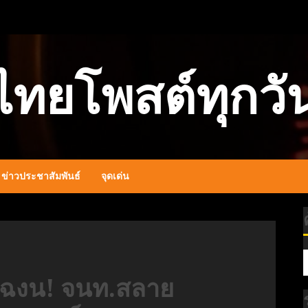
ไทยโพสต์ทุกวั
ข่าวประชาสัมพันธ์
จุดเด่น
์’ฉงน! จนท.สลาย