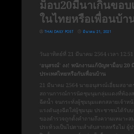
ม็อบ20มีนาเกินขอบ
ในไทยหรือเพื่อนบ้า
THAI DAILY POST
มีนาคม 21, 2021
วันอาทิตย์ที่ 21 มีนาคม 2564 เวลา 12:51
‘อนุสรณ์’ งง! พนักงานแก้ปัญหาม็อบ 2
ประเทศไทยหรือกับเพื่อนบ้าน
21 มีนาคม 2564 นายอนุสรณ์เอี่ยมสอาด
สถานการณ์การนัดชุมนุมกลุ่มแดงที่ท้
ฉีดน้ำ จนกระทั่งผู้ชุมนุมแตกสลายเจ้าหน
แรงดันสูงฉีดใส่ผู้ชุมนุม ประชาชนได้รับบ
ของตำรวจถูกตั้งคำถามถึงความเหมาะส
ประท้วงเป็นไปตามลำดับสากลหรือไม่ ผู้ปร