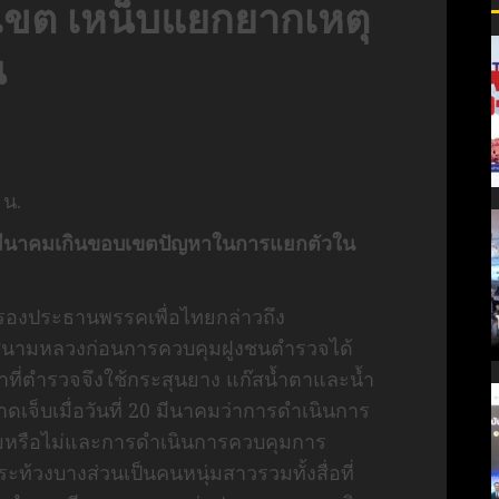
เขต เหน็บแยกยากเหตุ
น
 น.
0 มีนาคมเกินขอบเขตปัญหาในการแยกตัวใน
รองประธานพรรคเพื่อไทยกล่าวถึง
องสนามหลวงก่อนการควบคุมฝูงชนตำรวจได้
้าที่ตำรวจจึงใช้กระสุนยาง แก๊สน้ำตาและน้ำ
าดเจ็บเมื่อวันที่ 20 มีนาคมว่าการดำเนินการ
มหรือไม่และการดำเนินการควบคุมการ
ะท้วงบางส่วนเป็นคนหนุ่มสาวรวมทั้งสื่อที่