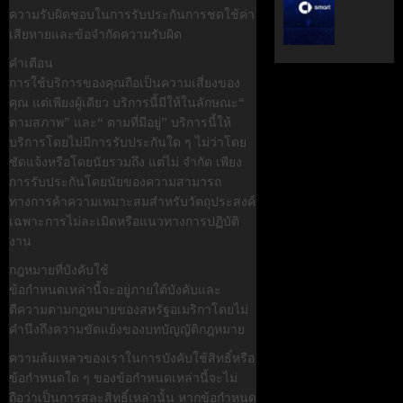
ระดับ
ตั้ง
ความรับผิดชอบในการรับประกันการชดใช้ค่า
Data
Geely
เสียหายและข้อจำกัดความรับผิด
&
Auto
คำเตือน
AI
Thaila
การใช้บริการของคุณถือเป็นความเสี่ยงของ
ขับ
ดูแล
คุณ แต่เพียงผู้เดียว บริการนี้มีให้ในลักษณะ“
เคลื่อน
แบรนด์
ตามสภาพ” และ“ ตามที่มีอยู่” บริการนี้ให้
อธิปไตย
ลูก
บริการโดยไม่มีการรับประกันใด ๆ ไม่ว่าโดย
เทคโนโล
ใน
ชัดแจ้งหรือโดยนัยรวมถึง แต่ไม่ จำกัด เพียง
ไทย
ไทย
การรับประกันโดยนัยของความสามารถ
ทางการค้าความเหมาะสมสำหรับวัตถุประสงค์
เมษายน
เมษายน
เฉพาะการไม่ละเมิดหรือแนวทางการปฏิบัติ
28,
8,
2026
2026
งาน
0
0
กฎหมายที่บังคับใช้
ข้อกำหนดเหล่านี้จะอยู่ภายใต้บังคับและ
ตีความตามกฎหมายของสหรัฐอเมริกาโดยไม่
คำนึงถึงความขัดแย้งของบทบัญญัติกฎหมาย
ความล้มเหลวของเราในการบังคับใช้สิทธิ์หรือ
ข้อกำหนดใด ๆ ของข้อกำหนดเหล่านี้จะไม่
ถือว่าเป็นการสละสิทธิ์เหล่านั้น หากข้อกำหนด