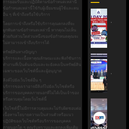
การยอมรับและปฏิบัติตามข้อกำหนดเหล่านี้
ข้อกำหนดเหล่านี้ใช้กับผู้เยี่ยมชมผู้ใช้และคน
สถาบัน
อื่น ๆ ที่เข้าถึงหรือใช้บริการ
เทคโนโล
โดยการเข้าถึงหรือใช้บริการคุณตกลงที่จะ
ไทย-
ผูกพันตามข้อกำหนดเหล่านี้ หากคุณไม่เห็น
ญี่ปุ่น
ด้วยกับส่วนใดส่วนหนึ่งของข้อกำหนดคุณจะ
ขอ
ไม่สามารถเข้าถึงบริการได้
เชิญ
เข้า
ทรัพย์สินทางปัญญา
ร่วม
สถาบัน
บริการและเนื้อหาคุณลักษณะและฟังก์ชันการ
งาน
นวัตกรร
ทำงานที่เป็นต้นฉบับและจะยังคงเป็นทรัพย์สิน
TNI
เทคโนโล
เฉพาะของเว็บไซต์นี้และผู้อนุญาต
Day
ไทย-
ลิงค์ไปยังเว็บไซต์อื่น ๆ
2026
ฝรั่งเศส
บริการของเราอาจมีลิงก์ไปยังเว็บไซต์หรือ
ฉลอง
(TFII)
บริการของบุคคลภายนอกที่ไม่ได้เป็นเจ้าของ
ครบ
มจพ.ฉล
หรือควบคุมโดยเว็บไซต์นี้
รอบ
36
‘EXIM
19
ปี
BANK’
เว็บไซต์นี้ไม่มีการควบคุมและไม่รับผิดชอบต่อ
ปี
แห่ง
ร่วม
เนื้อหานโยบายความเป็นส่วนตัวหรือแนว
TNI
ความ
บรรยาย
ปฏิบัติของเว็บไซต์หรือบริการของบุคคล
ร่วม
หลักสูตร
ภายนอกใด ๆ คุณรับทราบและตกลงเพิ่มเติม