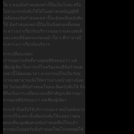
ใด ๆ ของข้อกำหนดเหล่านี้ถือเป็นโมฆะหรือ
ไม่สามารถบังคับใช้ได้โดยศาลบทบัญญัติที่
เหลือของข้อกำหนดเหล่านี้จะยังคงมีผลบังคับ
ใช้ ข้อกำหนดเหล่านี้ถือเป็นข้อตกลงทั้งหมด
ระหว่างเราเกี่ยวกับบริการของเราและแทนที่
และแทนที่ข้อตกลงก่อนหน้าใด ๆ ที่เราอาจมี
ระหว่างเราเกี่ยวกับบริการ
การเปลี่ยนแปลง
เราขอสงวนสิทธิ์ตามดุลยพินิจของเรา แต่
เพียงผู้เดียวในการแก้ไขหรือแทนที่ข้อกำหนด
เหล่านี้ได้ตลอดเวลา หากการแก้ไขเป็นวัสดุ
เราจะพยายามแจ้งให้ทราบล่วงหน้าอย่างน้อย
30 วันก่อนที่ข้อกำหนดใหม่จะมีผลบังคับใช้ สิ่ง
ที่ถือเป็นการเปลี่ยนแปลงที่สำคัญจะพิจารณา
จากดุลยพินิจของเรา แต่เพียงผู้เดียว
การเข้าถึงหรือใช้บริการของเราต่อไปหลังจาก
การแก้ไขเหล่านั้นมีผลบังคับใช้แสดงว่าคุณ
ตกลงที่จะผูกพันตามข้อกำหนดที่แก้ไขแล้ว
หากคุณไม่ยอมรับข้อกำหนดใหม่โปรดหยุดใช้