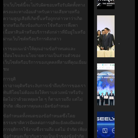
กรกฎาคม
มือ
ผู้
ว่าเว็บไซต์นี้จะไม่รับผิดชอบหรือรับผิดทั้งทาง
17, 2026
ไทย-
บริหาร
ตรงและทางอ้อมสำหรับความเสียหายหรือ
ฝรั่งเศส
หนุน
0
ความสูญเสียที่เกิดขึ้นหรือถูกกล่าวหาว่าเกิด
‘อนุทิน’
เดิน
ธุรกิจ
จากหรือเกี่ยวข้องกับการใช้หรือการพึ่งพา
ถก
หน้า
‘Wellne
เนื้อหาสินค้าหรือบริการดังกล่าวที่มีอยู่ในหรือ
เจ้า
ขับ
Longev
ผ่านเว็บไซต์หรือบริการดังกล่าว
สัว
เคลื่อน
สู่
ไทย
เราขอแนะนำให้คุณอ่านข้อกำหนดและ
นวัตกรร
ตลาด
|
เงื่อนไขและนโยบายความเป็นส่วนตัวของ
สู่
โลก
ประชาชา
เว็บไซต์หรือบริการของบุคคลที่สามที่คุณเยี่ยม
อนาคต
ธุรกิจ
AIT
ชม
คาร์บอน
มิถุนายน
|
ผนึก
7, 2026
ต่ำ
การยุติ
LINE
กำลัง
เราอาจยุติหรือระงับการเข้าถึงบริการของเรา
TODAY
สวทช.
0
มิถุนายน
ทันทีโดยไม่ต้องแจ้งให้ทราบล่วงหน้าหรือรับ
และ
27,
ผิดไม่ว่าด้วยเหตุผลใด ๆ ก็ตามรวมถึง แต่ไม่
พฤษภาคม
สภา
2026
18, 2026
จำกัด เพียงหากคุณละเมิดข้อกำหนด
ดิจิทัลฯ
0
ลง
บริษัท
0
ข้อกำหนดทั้งหมดของข้อกำหนดซึ่งโดย
นาม
แม่
ธรรมชาติควรมีผลต่อการยุติจะยังคงมีผลต่อ
MOU
มา
การยุติการใช้งานซึ่งรวมถึง แต่ไม่ จำกัด เพียง
ยก
เอง!
ข้อกำหนดเกี่ยวกับความเป็นเจ้าของข้อจำกัด