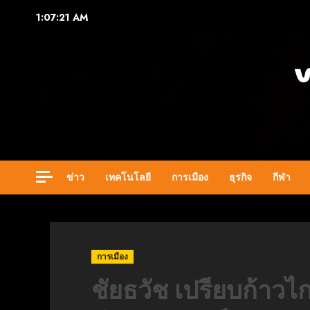
Skip
1:07:22 AM
to
content
ข่าว
เทคโนโลยี
การเมือง
ธุรกิจ
กีฬา
การเมือง
ชัยธวัช เปรียบก้าวไกลเ