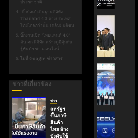
ประชาชาติ
กรกฎาคม
มือ
ผู้
17, 2026
ไทย-
บริหาร
‘บิ๊กป้อม’ เดินฐานดิจิทัล
ฝรั่งเศส
หนุน
0
Thailand 4.0 ต่างประเทศ
‘อนุทิน’
เดิน
ธุรกิจ
ไทยไกลกว่านั้น (คลิป) มติชน
ถก
หน้า
‘Wellne
เจ้า
บิ๊กงานเปิด ‘ไทยแลนด์ 4.0’
ขับ
Longev
สัว
ดัน ศก ดิจิทัล สร้างภูมิคุ้มกัน
เคลื่อน
สู่
ไทย
รู้ทันภัย ข่าวออนไลน์
นวัตกรร
ตลาด
|
สู่
ไปที่ Google ข่าวสาร
โลก
ประชาชา
อนาคต
ธุรกิจ
AIT
คาร์บอน
มิถุนายน
|
ผนึก
7, 2026
ต่ำ
LINE
กำลัง
ข่าวที่เกี่ยวข้อง
TODAY
สวทช.
0
มิถุนายน
และ
27,
พฤษภาคม
สภา
ข่าว
2026
18, 2026
ดิจิทัลฯ
สหรัฐฯ
0
ลง
บริษัท
0
ขึ้นภาษี
นาม
แม่
สินค้า
MOU
มา
ไทย อ้าง
ยก
เอง!
บังคับใช้