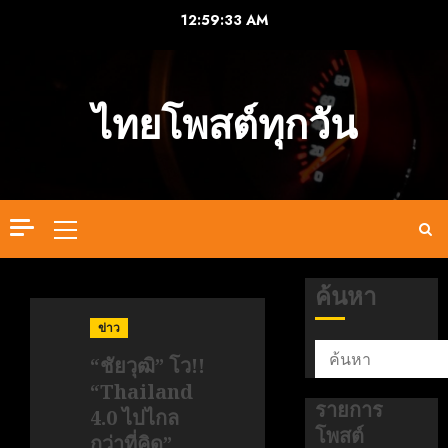
Skip
12:59:33 AM
to
content
ไทยโพสต์ทุกวัน
Primary
Menu
ค้นหา
ข่าว
“ชัยวุฒิ” โว!!
“Thailand
รายการ
4.0 ไปไกล
โพสต์
กว่าที่คิด”