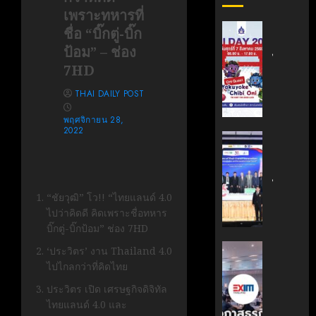
เพราะทหารที่
สถาบัน
ชื่อ “บิ๊กตู่-บิ๊ก
เทคโนโล
ป้อม” – ช่อง
ไทย-
7HD
ญี่ปุ่น
ขอ
THAI DAILY POST
เชิญ
พฤศจิกายน 28,
เข้า
2022
ร่วม
สถาบัน
งาน
นวัตกรร
TNI
เทคโนโล
Day
ไทย-
“ชัยวุฒิ” โว!! “ไทยแลนด์ 4.0
2026
ฝรั่งเศส
ไปว่าคิดดี คิดเพราะชื่อทหาร
ฉลอง
(TFII)
บิ๊กตู่-บิ๊กป้อม” ช่อง 7HD
ครบ
มจพ.ฉล
รอบ
36
‘EXIM
‘ประวิตร’ งาน Thailand 4.0
19
ปี
BANK’
ไปไกลกว่าที่คิดไทย
ปี
แห่ง
ร่วม
ประวิตร เปิด เศรษฐกิจดิจิทัล
TNI
ความ
บรรยาย
ไทยแลนด์ 4.0 และ
ร่วม
หลักสูตร