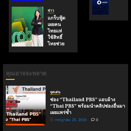
ระดับ
ตั้ง
แรงงาน
Data
Geely
| เที่ยง
ข่าว
&
Auto
ทันข่าว
แกร็บฟู้ด
AI
Thaila
เผยคน
ขับ
ดูแล
กรกฎาคม
ไทยแห่
25, 2026
เคลื่อน
แบรนด์
ใช้สิทธิ์
0
อธิปไตย
ลูก
ไทยช่วย
เทคโนโล
ใน
ไทยพลัส
ไทย
ไทย
60/40
สร้าง
เมษายน
เมษายน
ยอดเดลิ
28,
คุณอาจจะพลาด
8,
เวอรีทะลุ
2026
2026
500 ล้าน
0
0
บาทใน
จุดเด่น
ครึ่งเดือน
ช่อง “Thailand PBS” แอบอ้าง
“Thai PBS” พร้อมนำคลิปช่องอื่นมา
กรกฎาคม
เผยแพร่ซ้ำ
3, 2026
0
กรกฎาคม 25, 2026
0