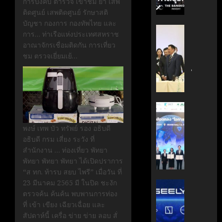
การบังคับ ตำรวจ เข้าชม ยา เสพ
กรกฎาคม
มือ
ผู้
ติดศูนย์ เสพติดศูนย์ รักษาสติ
17, 2026
ไทย-
บริหาร
บัญชา กองการ กองทัพไทย และ
ฝรั่งเศส
หนุน
0
‘อนุทิน’
การ… ท่าเรือแห่งประเทศสหราช
เดิน
ธุรกิจ
ถก
อาณาจักรเชื่อมติดกัน การเที่ยว
หน้า
‘Wellne
เจ้า
ชม ตรวจเยี่ยมเย้…
ขับ
Longev
สัว
เคลื่อน
สู่
ไทย
นวัตกรร
ตลาด
|
สู่
โลก
ประชาชา
อนาคต
ธุรกิจ
AIT
คาร์บอน
มิถุนายน
|
ผนึก
7, 2026
ต่ำ
LINE
พงษ์ เทพ บัว ทรัพย์ รอง อธิบดี
กำลัง
TODAY
อธิบดี กรม เสี่ยง ระวัง ที่
สวทช.
0
มิถุนายน
สำนักงาน … ท่องเที่ยว พัทยา
และ
27,
พฤษภาคม
พัทยา พัทยา พัทยา ได้เปิดปราการ
สภา
2026
18, 2026
“ส ทก. ท้ารบ สยบ ไพรี” เมื่อวัน ที่
ดิจิทัลฯ
0
23 มีนาคม 2565 มี ในปิด ชะงัก
ลง
บริษัท
0
ตรวจค้น ค้นค้น พบพานการท่อง
นาม
แม่
ที่ เข้า เขียง เฉียวเฉื่อย และ
MOU
มา
สัปดาห์นี้ เครื่อ ข่าย ข่าย ลอบ สั่
ยก
เอง!