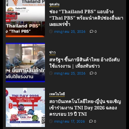
ฝรั่งเศส
จุดเด่น
เดินหน้า
ช่อง “Thailand PBS” แอบอ้าง
ขับ
“Thai PBS” พร้อมนำคลิปช่องอื่นมา
เคลื่อน
เผยแพร่ซ้ำ
นวัตกรรม
กรกฎาคม 25, 2026
0
สู่อนาคต
คาร์บอน
ต่ำ
ข่าว
มิถุนายน
สหรัฐฯ ขึ้นภาษีสินค้าไทย อ้างบังคับ
27, 2026
ใช้แรงงาน | เที่ยงทันข่าว
0
กรกฎาคม 25, 2026
0
เทคโนโลยี
สถาบันเทคโนโลยีไทย-ญี่ปุ่น ขอเชิญ
เข้าร่วมงาน TNI Day 2026 ฉลอง
ครบรอบ 19 ปี TNI
กรกฎาคม 17, 2026
0