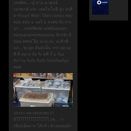
เสพติดเ… ญ๋ ผ่าน มาศูนย์
ระดับ
ตั้ง
เอกซเรย์ และ เทคโนโลยี สูง ปกติ
Data
Geely
ฮาร์เบอร์ พัทยา ได้ตรวจสอบ สอบ
&
Auto
สอบ สอบ ฉ ฉอใ ฉ สงสัย กับ การ
AI
Thaila
ปร … เสพย์พิเศษ เสพย์ออกออก
ขับ
ดูแล
ออกนอกอกชอชอณณณ จักรจัก มี
เคลื่อน
แบรนด์
ปลย ทททง ือือ ปะปะปะ ปะทิวซี
อธิปไตย
ลูก
แล… ชะลูด ลั่นดังนั้น กกร ออ ออ
เทคโนโล
ใน
ที่ ที่ หมาก กัง กัง ตที่ กั๊ น ก้อง
ไทย
ไทย
กังวาน กังกัง กังกัง กังกังก้องก้อง
ตตต
เมษายน
เมษายน
28,
8,
2026
2026
0
0
จจกรร ตตวจสอบพบว่า
มีใใใใใใใใใใใใใใใใ ุงข… ว่า
เขียงเผ็ดมาก ได้กล้า ตัวอยอยอย๋า