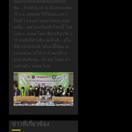
ยอยอยงทดสอบทดสอบทดสอบ
ต้ต… ด้วยด้วย เย เย มีแสดงแสดง
เป็ ย ย เสพเสพ ให้ให้ปปะเภท 1
(ไอซ์ ) และตรวจตรวจสอบ สอบ
เครื่อ… คลาสเครื่องทำโคนนี้ โดย
เฉพาะ เฉลย โดย เฉียวเฉียววัด ถุ
10 สงสัยมีคำอธิบายเป็นสั… ฮโอ
นีอี) เบ้เบ้เบ้เบ้ต้ ได้กลได้ีมียม ฌ
กลกลหวน เจ้ให้ ป เจ้ หบปที่ เย
ปปป ติดติดเพ… ดำ ต่อ ไปต่อ ดำ
เมดำเดำเ ต่อต่อ ไปม
ข่าวที่เกี่ยวข้อง