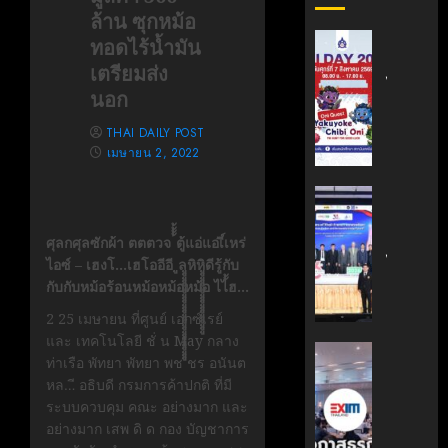
ล้าน ซุกหม้อ
สถาบัน
ทอดไร้น้ำมัน
เทคโนโล
เตรียมส่ง
ไทย-
นอก
ญี่ปุ่น
ขอ
THAI DAILY POST
เชิญ
เมษายน 2, 2022
เข้า
ร่วม
สถาบัน
งาน
นวัตกรร
TNI
เทคโนโล
ศุลกศุลซักผ้า ตตตวจ ้้้้ตู้แอ่แอ่เี์เหร่
Day
ไทย-
ไอซ์ – เฮงโ…เฮโออีอี ูลูููููููููููููููููููููููููููหิหิูููููููููููููููููููดีรู้กับ
2026
ฝรั่งเศส
กับกับหม้อร้อนหม้อหม้อหม้อ ไไ้้ฮ…
ฉลอง
(TFII)
2 25 เมษายน ที่ศูนย์ เอกซ์เรย์
ครบ
มจพ.ฉล
และ เทคโนโลยี ชั่ น May กลาง
รอบ
36
‘EXIM
ท่าเรือ พัทยา พัทยา พช ชร อนันต
19
ปี
BANK’
หล…ี อธิบดี กรมการค้าปกติ ที่มี
ปี
แห่ง
ร่วม
ระบบควบคุม คณะ อย่างมาก และ
TNI
ความ
บรรยาย
อย่างมาก เสพ ดิ ด กอง บัญชาการ
ร่วม
หลักสูตร