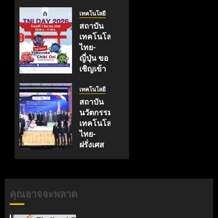
เทคโนโลยี
สถาบัน
เทคโนโลยี
ไทย-
ญี่ปุ่น ขอ
เชิญเข้า
ร่วมงาน
TNI
เทคโนโลยี
Day
สถาบัน
2026
นวัตกรรม
ฉลอง
เทคโนโลยี
ครบรอบ
ไทย-
19 ปี
ฝรั่งเศส
TNI
(TFII)
มจพ.ฉลอง
กรกฎาคม
36 ปีแห่ง
17, 2026
ความ
คุณอาจจะพลาด
0
ร่วมมือ
ไทย-