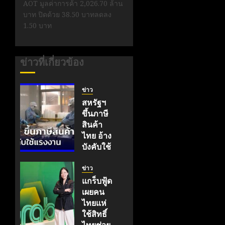
AOT มูลค่าการค้า 2,026.70 ล้าน
บาท ปิดด้วย 38.50 บาทลดลง
1.50 บาท
ข่าวที่เกี่ยวข้อง
ข่าว
สหรัฐฯ
ขึ้นภาษี
สินค้า
ไทย อ้าง
บังคับใช้
แรงงาน
| เที่ยง
ข่าว
ทันข่าว
แกร็บฟู้ด
เผยคน
กรกฎาคม
ไทยแห่
25, 2026
ใช้สิทธิ์
0