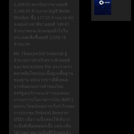
ระดับ
ตั้ง
1,266.05 สถาบันการขายสุทธิ
Data
Geely
2,546.39 ล้านบาท บัญชี Netto
&
Auto
Worker ซื้อ 157.33 ล้านบาท นัก
AI
Thaila
ลงทุนต่างชาติขายสุทธิ 549.67
ขับ
ดูแล
ล้านบาทและนักลงทุนทั่วไปใน
เคลื่อน
แบรนด์
ประเทศเพื่อซื้อสุทธิ 2,938.74
อธิปไตย
ลูก
ล้านบาท
เทคโนโล
ใน
Mr. Thanyachit Somnuk ผู้
ไทย
ไทย
อำนวยการฝ่ายวิเคราะห์กลยุทธ์
ของ Securities Pie ประกาศว่า
เมษายน
เมษายน
ตลาดหุ้นไทยขณะนี้อยู่บนพื้นฐาน
28,
8,
2026
2026
ของฐาน หลังจากข่าวดีทั้งหมด
จากข้อตกลงการค้าของไทย
0
0
สหรัฐอเมริกาและข่าวของคณะ
กรรมการนโยบายการเงิน (MPC)
ผลประโยชน์ของการเก็งกำไรของ
การประชุม Federal Reserve
(FED) เมื่อวานนี้แสดงให้เห็นว่า
จะมีมติเพื่อลดดอกเบี้ย แต่จะเห็น
ได้ว่าตลาดอาจเป็นที่รู้จักอยู่แล้ว