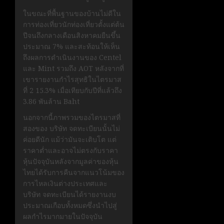
ในขณะที่พื้นฐานของบ้านไม่ดีใน
การท่องเที่ยวนักท่องเที่ยวตั้งแต่ต้น
ปีจนถึงกลางเดือนสิงหาคมยืนขึ้น
ประมาณ 7% และสะท้อนให้เห็น
ถึงผลการดำเนินงานของ Centel
และ Mint รวมถึง AOT หลังจากที่
เขารายงานกำไรสุทธิในไตรมาส
ที่ 2 15.3% เมื่อเทียบกับปีที่แล้วถึง
3.86 พันล้าน Baht
นอกจากนี้ภาพรวมของไตรมาสที่
สองของ บริษัท จดทะเบียนนั้นไม่
ค่อยดีนัก แม้ว่ามันจะเติบโต แต่
ราคาต่ำและอาจไม่ตรงกับราคา
หุ้นปัจจุบันหลังจากมูลค่าของหุ้น
ไทยได้รับการคืนจากแนวโน้มของ
การไหลเงินต่างประเทศและ
บริษัท จดทะเบียนได้รายงานงบ
ประมาณเกือบทั้งหมดซึ่งนำไปสู่
ผลกำไรมากมายในปัจจุบัน