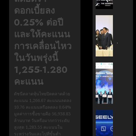
กรกฎาคม
มือ
ผู้
ดอกเบี้ยลง
17, 2026
ไทย-
บริหาร
ฝรั่งเศส
หนุน
0
‘อนุทิน’
0.25% ต่อปี
เดิน
ธุรกิจ
ถก
หน้า
และให้คะแนน
‘Wellne
เจ้า
ขับ
Longev
สัว
การเคลื่อนไหว
เคลื่อน
สู่
ไทย
นวัตกรร
ตลาด
|
ในวันพรุ่งนี้
สู่
โลก
ประชาชา
อนาคต
ธุรกิจ
AIT
1,255-1.280
คาร์บอน
มิถุนายน
|
ผนึก
7, 2026
ต่ำ
คะแนน
LINE
กำลัง
TODAY
สวทช.
0
มิถุนายน
และ
ดัชนีตลาดหุ้นไทยปิดตลาดด้วย
27,
พฤษภาคม
สภา
2026
คะแนน 1,266.67 คะแนนลดลง
18, 2026
ดิจิทัลฯ
10.76 คะแนนหรือลดลง 0.64%
0
ลง
บริษัท
0
มูลค่าการซื้อขายคือ 56,938.83
นาม
แม่
ล้านบาท วันหรือมากกว่าระดับ
MOU
มา
สูงสุด 1,283.55 คะแนนใน
ยก
เอง!
ระหว่างวันและไปที่ขั้นต่ำ