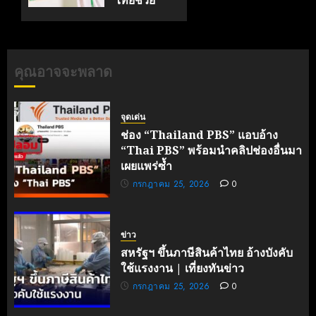
ไทยช่วย
ไทยพลัส
60/40
สร้าง
ยอดเดลิ
คุณอาจจะพลาด
เวอรีทะลุ
500 ล้าน
บาทใน
จุดเด่น
ครึ่งเดือน
ช่อง “Thailand PBS” แอบอ้าง
“Thai PBS” พร้อมนำคลิปช่องอื่นมา
กรกฎาคม
เผยแพร่ซ้ำ
3, 2026
0
กรกฎาคม 25, 2026
0
ข่าว
สหรัฐฯ ขึ้นภาษีสินค้าไทย อ้างบังคับ
ใช้แรงงาน | เที่ยงทันข่าว
กรกฎาคม 25, 2026
0