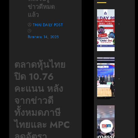
ข่าวดีหมด
สถาบัน
แล้ว
เทคโนโล
THAI DAILY POST
ไทย-
ญี่ปุ่น
สิงหาคม 14, 2025
ขอ
เชิญ
เข้า
ร่วม
สถาบัน
ตลาดหุ้นไทย
งาน
นวัตกรร
ปิด 10.76
TNI
เทคโนโล
Day
ไทย-
คะแนน หลัง
2026
ฝรั่งเศส
ฉลอง
(TFII)
จากข่าวดี
ครบ
มจพ.ฉล
รอบ
36
‘EXIM
ทั้งหมดภาษี
19
ปี
BANK’
ปี
ไทยและ MPC
แห่ง
ร่วม
TNI
ความ
บรรยาย
ลดอัตรา
ร่วม
หลักสูตร