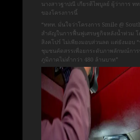
นางสาวฐาปณี เกียรติไพบูลย์ ผู้ว่าการ ท
ของโครงการนี้
“ททท. มั่นใจว่าโครงการ Smile @ South 
สำคัญในการฟื้นฟูเศรษฐกิจหลังน้ำท่วม โด
สิงคโปร์ ไม่เพียงมอบส่วนลด แต่ยังมอบ “
ชุมชนคัดสรรเพื่อยกระดับภาพลักษณ์การท
ภูมิภาคไม่ต่ำกว่า 480 ล้านบาท”