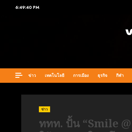
Skip
6:49:41 PM
to
content
ข่าว
เทคโนโลยี
การเมือง
ธุรกิจ
กีฬา
ข่าว
ททท. ปั้น “Smile @