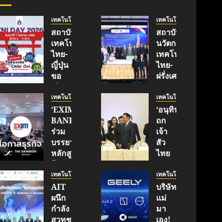
เทคโนโลยี
เทคโนโลยี
สถาบัน
สถาบัน
เทคโนโลยี
นวัตกรรม
ไทย-
เทคโนโลยี
ญี่ปุ่น
ไทย-
ขอ
ฝรั่งเศส
เชิญ
(TFII)
เข้า
มจพ.ฉลอง
เทคโนโลยี
เทคโนโลยี
ร่วม
36 ปี
‘EXIM
‘อนุทิน’
งาน
แห่ง
BANK’
ถก
TNI
ความ
ร่วม
เจ้า
Day
ร่วม
บรรยาย
สัว
2026
มือ
หลักสูตร
ไทย
ฉลอง
ไทย-
ผู้
|
ครบ
ฝรั่งเศส
บริหาร
ประชาชาติ
เทคโนโลยี
เทคโนโลยี
รอบ
เดิน
หนุน
ธุรกิจ
AIT
บริษัท
19 ปี
หน้า
ธุรกิจ
|
ผนึก
แม่
TNI
ขับ
‘Wellness-
LINE
กำลัง
มา
เคลื่อน
Longevity’
TODAY
สวทช.
เอง!