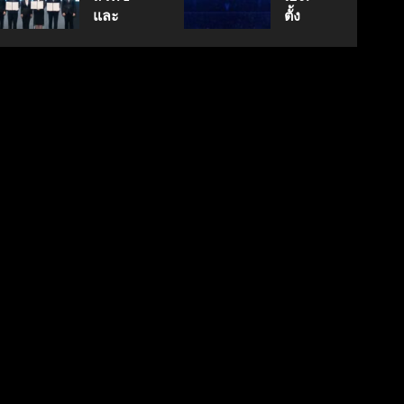
นวัตกรรม
กรกฎาคม
สู่
และ
ตั้ง
17, 2026
สู่
ตลาด
พฤษภาคม
สภา
Geely
0
18, 2026
อนาคต
โลก
ดิจิทัลฯ
Auto
0
คาร์บอน
ลง
Thailand
ต่ำ
มิถุนายน
นาม
ดูแล
7, 2026
MOU
แบรนด์
0
มิถุนายน
ยก
ลูกใน
27,
ระดับ
ไทย
2026
Data
0
& AI
เมษายน
8,
ขับ
2026
เคลื่อน
0
อธิปไตย
เทคโนโลยี
ไทย
เมษายน
28,
2026
0