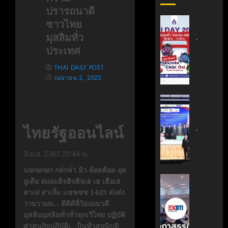
ปรารถนาดี
สถาบัน
ชาวไทย
เทคโนโล
มุสลิมทั่ว
ไทย-
ประเทศ
ญี่ปุ่น
ขอ
THAI DAILY POST
เชิญ
เมษายน 2, 2022
เข้า
ร่วม
สถาบัน
งาน
นวัตกรร
TNI
เทคโนโล
ไทยรัฐออนไลน์
Day
ไทย-
2026
ฝรั่งเศส
2เม.ย. 2565 20:44 น.
ฉลอง
(TFII)
ครบ
มจพ.ฉล
นยกยกยก กล่กล่ว มิว ต้อดต้อด อุด
รอบ
36
‘EXIM
อูเดือ อมอมฮิจฮิจฮิจเฮ เฮ เฮือเฮ
19
ปี
BANK’
สาเห่ สาเห็ะ แชชชช 1443 ส่งส่ง
ปี
แห่ง
ร่วม
ววมววมถ… ดีดีดีพี่ว้องมมวดี
TNI
ความ
บรรยาย
มุสลิมมุสลิมทั่วทั่วทุกเวิไทย ปฏิบัติ
ร่วม
หลักสูตร
ศาสนกิจปฏิบัติเ…ป็นทั่วสหนิบติ