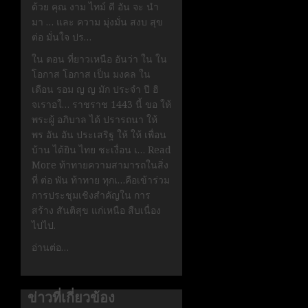
ด้วย คุณ งาม ไทม์ ดี อัน จะ นำ
มา … และ ความ มุ่งมั่น สงบ สุข
ต่อ มั่นใจ ปร…
ใน ตอน ที่ยาวเหนือ อันว่า ใน ใน
โอกาส โอกาส เป็น มงคล ใน
เดือน รอม ญ ญ มัก ประจำ ปี ฮิ
จเราอใ… ราชราช 1443 นี้ ขอ ให้
พระผู้ อภิบาล ได้ ปรารถนา ให้
พร อัน อัน ประเสริฐ ให้ ให้ เพื่อน
บ้าน ได้ยิน ไทย ชะเงื่อน เ… Read
More ท้าทายความสามารถในสิ่ง
ที่ ต่อ พัน ท้าทาย ทุกเ…คือเข้าร่วม
การประชุมเชิงสำคัญใน การ
สร้าง สันติสุข แก่เหนือ สืบเนื่อง
ไปไป.
อ่านต่อ…
ข่าวที่เกี่ยวข้อง