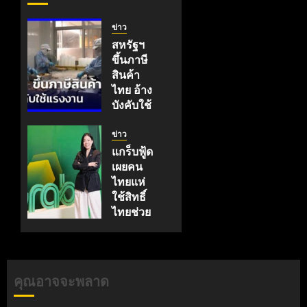
ข่าว
สหรัฐฯ
ขึ้นภาษี
สินค้า
ไทย อ้าง
บังคับใช้
แรงงาน
| เที่ยง
ข่าว
ทันข่าว
แกร็บฟู้ด
เผยคน
กรกฎาคม
ไทยแห่
25, 2026
ใช้สิทธิ์
0
ไทยช่วย
ไทยพลัส
60/40
สร้าง
ยอดเดลิ
คุณอาจจะพลาด
เวอรีทะลุ
500 ล้าน