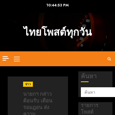
Skip
10:44:54 PM
to
content
ไทยโพสต์ทุกวัน
Primary
Menu
ค้นหา
ข่าว
นายกฯ กล่าว
ต้อนรับ เดือน
รายการ
รอมฎอน ส่ง
โพสต์
ความ