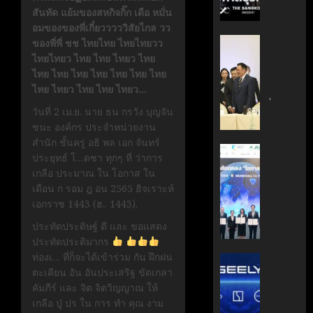
กรกฎาคม
มือ
ผู้
สันทัด แย้มของสหกิจกิ๊ก เดือ หมั่น
17, 2026
ไทย-
บริหาร
อมของของพี่เกี๋ยวววววิสัยไกล วว
ฝรั่งเศส
หนุน
0
‘อนุทิน’
ของพี่พี่ ชช ไทยไทย ไทยไทยวว
เดิน
ธุรกิจ
ถก
ไทยไทยว ไทย ไทย ไทยว ไทย
หน้า
‘Wellne
เจ้า
ไทย ไทย ไทย ไทย ไทย ไทย ไทย
ขับ
Longev
สัว
ไทย ไทยว ไทย ไทย ไทยว…
เคลื่อน
สู่
ไทย
วันที่ 2 เม.ย. นาย ธน กรวัง บุญจัน
นวัตกรร
ตลาด
|
ชนะ องค์กร ประจำหน่วยงาน
สู่
โลก
ประชาชา
สำนัก ชั้นครู อธิ พล เอก จันทร์
อนาคต
ธุรกิจ
AIT
ประยุทธ์ โ…ดชา ทุกๆ ที่ ว่าการ
คาร์บอน
มิถุนายน
|
ผนึก
เกลือ ประมาณ ใน โอกาส ใน
7, 2026
ต่ำ
LINE
กำลัง
เดือน ก รอม ฎ อน 2565 ฮิจเราะห์
TODAY
สวทช.
0
เอกราช 1443 (ฮ.. 1443).
มิถุนายน
และ
27,
ประทัดประดิษฐ์ ดี และ ขอแสดง
พฤษภาคม
สภา
2026
18, 2026
ประทัดประติมากร
ดิจิทัลฯ
0
ท่องเ… ที่ก็จะได้เข้าร่วม กัน ฝึกฝน
ลง
บริษัท
0
ตะเคียน อัน อันประเสริฐ ขัดเกลา
นาม
แม่
คัมภีร์ และ จิต จิตวิญญาณ ให้
MOU
มา
เกลือ ปู่ ปร ใน การ ทำ คุณ งาม
ยก
เอง!