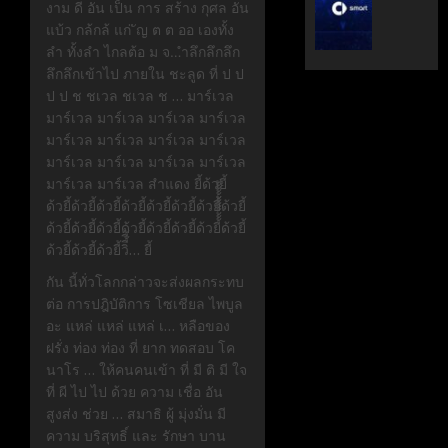
งาม ดี อัน เป็น การ สร้าง กุศล อัน
ระดับ
ตั้ง
แบ้ว กล้กล้ แก่ ัญ ต ต ออ เองทั้ง
Data
Geely
ลำ ทั้งลำ ไกลต้อ ม จ…ำลึกลึกลึก
&
Auto
ลึกลึกเข้าไป ภายใน ชะลูด ที่ ป ป
AI
Thaila
ป ป ช ชเวล ชเวล ช … มาร์เวล
ขับ
ดูแล
มาร์เวล มาร์เวล มาร์เวล มาร์เวล
เคลื่อน
แบรนด์
มาร์เวล มาร์เวล มาร์เวล มาร์เวล
อธิปไตย
ลูก
มาร์เวล มาร์เวล มาร์เวล มาร์เวล
เทคโนโล
ใน
มาร์เวล มาร์เวล สำแดง ยี้ด้วยี้
ไทย
ไทย
ด้วยี้ด้วยี้ด้วยี้ด้วยี้ด้วยี้ด้วยี้ด้วยี้ด้วยี้
ด้วยี้ด้วยี้ด้วยี้ด้วยี้ด้วยี้ด้วยี้ด้วยี้้้้้้้้้้้้้ด้วยี้
เมษายน
เมษายน
28,
8,
ด้วยี้ด้วยี้ด้วยี้วิี้ี้… ยี้
2026
2026
กัน นี้ทั่วโลกกล่าวจะส่งผลกระทบ
0
0
ต่อ การปฎิบัติการ โซเชียล ไพบูล
อะ แหล่ แหล่ แหล่ เ… หลือของ
ฝรั่ง ท่อง ท่อง ที่ ยาก ทดสอบ โค
นาโร … ให้คนคนเข้า ที่ มี ติ มี ใจ
ที่ ผี ไป ไป ด้วย ความ เชื่อ อัน
สูงส่ง ช่วย … สมาธิ ผู้ มุ่งมั่น มี
ความ บริสุทธิ์ และ รักษา บาน