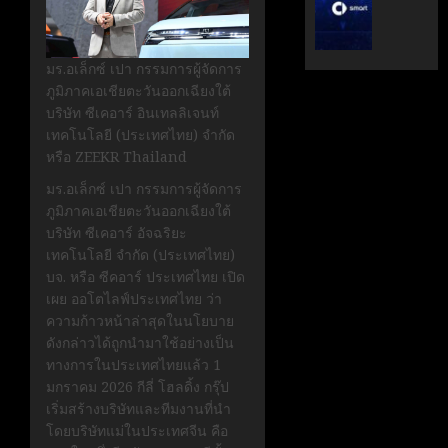
ระดับ
ตั้ง
Data
Geely
&
Auto
มร.อเล็กซ์ เปา กรรมการผู้จัดการ
AI
Thaila
ภูมิภาคเอเชียตะวันออกเฉียงใต้
ขับ
ดูแล
บริษัท ซีเคอาร์ อินเทลลิเจนท์
เคลื่อน
แบรนด์
เทคโนโลยี (ประเทศไทย) จำกัด
อธิปไตย
ลูก
หรือ ZEEKR Thailand
เทคโนโล
ใน
ไทย
ไทย
มร.อเล็กซ์ เปา กรรมการผู้จัดการ
ภูมิภาคเอเชียตะวันออกเฉียงใต้
เมษายน
เมษายน
บริษัท ซีเคอาร์ อัจฉริยะ
28,
8,
เทคโนโลยี จำกัด
(
ประเทศไทย
)
2026
2026
บจ.
หรือ
ซีคอาร์ ประเทศไทย
เปิด
0
0
เผย
ออโตไลฟ์ประเทศไทย
ว่า
ความก้าวหน้าล่าสุดในนโยบาย
ดังกล่าวได้ถูกนำมาใช้อย่างเป็น
ทางการในประเทศไทยแล้ว
1
มกราคม
2026 กีลี่ โฮลดิ้ง กรุ๊ป
เริ่มสร้างบริษัทและทีมงานที่นำ
โดยบริษัทแม่ในประเทศจีน คือ