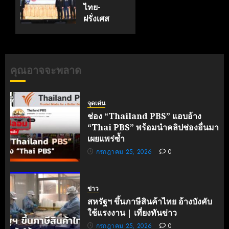
ครบรอบ
ไทย-
19 ปี
ฝรั่งเศส
TNI
(TFII)
มจพ.ฉลอง
กรกฎาคม
36 ปีแห่ง
17, 2026
ความ
คุณอาจจะพลาด
0
ร่วมมือ
ไทย-
ฝรั่งเศส
จุดเด่น
เดินหน้า
ช่อง “Thailand PBS” แอบอ้าง
ขับ
“Thai PBS” พร้อมนำคลิปช่องอื่นมา
เคลื่อน
เผยแพร่ซ้ำ
นวัตกรรม
กรกฎาคม 25, 2026
0
สู่อนาคต
คาร์บอน
ต่ำ
ข่าว
มิถุนายน
สหรัฐฯ ขึ้นภาษีสินค้าไทย อ้างบังคับ
27, 2026
ใช้แรงงาน | เที่ยงทันข่าว
0
กรกฎาคม 25, 2026
0