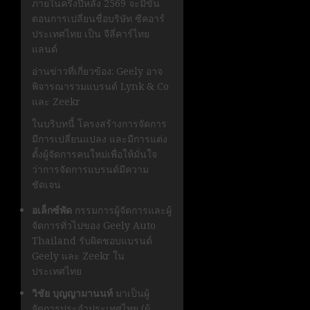
ภายในครึ่งปีหลัง
2569
จะมีขั้น
ตอนการเปลี่ยนชื่อบริษัท
ซีคอาร์
ประเทศไทย
เป็น
จีลี่คาร์ไทย
แลนด์
อ่านข่าวที่เกี่ยวข้อง: Geely อาจ
พิจารณารวมแบรนด์ Lynk & Co
และ Zeekr
ในบริบทนี้ โครงสร้างการจัดการ
มีการเปลี่ยนแปลง และมีการแต่ง
ตั้งผู้จัดการคนใหม่เพื่อให้มั่นใจ
ว่าการจัดการแบรนด์มีความ
ชัดเจน
อเล็กซ์พัด
กรรมการผู้จัดการและผู้
จัดการทั่วไปของ Geely Auto
Thailand รับผิดชอบแบรนด์
Geely และ Zeekr ใน
ประเทศไทย
วิชัย บุญญามานนท์
มาเป็นผู้
จัดการประจำประเทศไทย
(ผู้