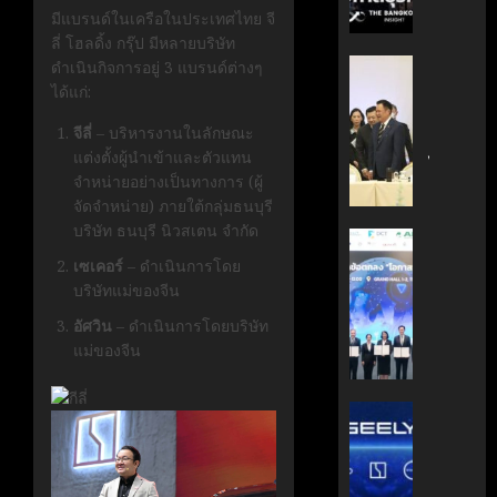
กรกฎาคม
มือ
ผู้
มีแบรนด์ในเครือในประเทศไทย
จี
17, 2026
ไทย-
บริหาร
ลี่ โฮลดิ้ง กรุ๊ป
มีหลายบริษัท
ฝรั่งเศส
หนุน
0
‘อนุทิน’
ดำเนินกิจการอยู่
3
แบรนด์ต่างๆ
เดิน
ธุรกิจ
ถก
ได้แก่:
หน้า
‘Wellne
เจ้า
จีลี่
–
บริหารงานในลักษณะ
ขับ
Longev
สัว
แต่งตั้งผู้นำเข้าและตัวแทน
เคลื่อน
สู่
ไทย
จำหน่ายอย่างเป็นทางการ
(
ผู้
นวัตกรร
ตลาด
|
จัดจำหน่าย
)
ภายใต้กลุ่มธนบุรี
สู่
โลก
ประชาชา
บริษัท ธนบุรี นิวสเตน จำกัด
อนาคต
ธุรกิจ
AIT
คาร์บอน
มิถุนายน
|
ผนึก
เซเคอร์
–
ดำเนินการโดย
7, 2026
ต่ำ
LINE
กำลัง
บริษัทแม่ของจีน
TODAY
สวทช.
0
อัศวิน
–
ดำเนินการโดยบริษัท
มิถุนายน
และ
27,
แม่ของจีน
พฤษภาคม
สภา
2026
18, 2026
ดิจิทัลฯ
0
ลง
บริษัท
0
นาม
แม่
MOU
มา
ยก
เอง!