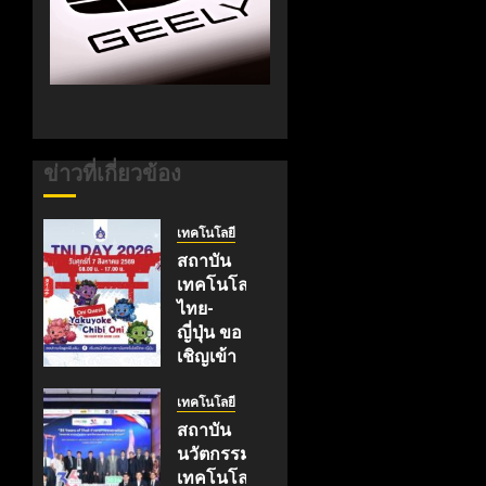
ข่าวที่เกี่ยวข้อง
เทคโนโลยี
สถาบัน
เทคโนโลยี
ไทย-
ญี่ปุ่น ขอ
เชิญเข้า
ร่วมงาน
TNI
เทคโนโลยี
Day
สถาบัน
2026
นวัตกรรม
ฉลอง
เทคโนโลยี