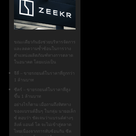
ขณะเดียวกันยังช่วยบริหารจัดการ
และลดความซ้ำซ้อนในการวาง
ตำแหน่งผลิตภัณฑ์ทางการตลาด
ในอนาคต โดยแบ่งเป็น
จีลี่ –
ขายรถยนต์ในราคาที่ถูกกว่า
1
ล้านบาท
ซีคร์ –
ขายรถยนต์ในราคาที่สูง
ขึ้น
1
ล้านบาท
อย่างไรก็ตาม เมื่อถามถึงทิศทาง
ของแบรนด์อื่นๆ ในกลุ่ม นายอเล็ก
ซ์ ตอบว่า ชัดเจนว่าแบรนด์ต่างๆ
ลิงค์ แอนด์ โค
จะไม่เข้าสู่ตลาด
ไทยเนื่องจากการทับซ้อนกัน
ซีค