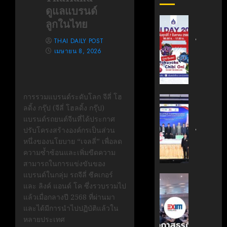
ดูแลแบรนด์
สถาบัน
ลูกในไทย
เทคโนโล
THAI DAILY POST
ไทย-
เมษายน 8, 2026
ญี่ปุ่น
ขอ
เชิญ
เข้า
การรวมแบรนด์ระดับโลก
จีลี่ โฮ
ร่วม
สถาบัน
ลดิ้ง กรุ๊ป (จีลี่ โฮลดิ้ง กรุ๊ป)
งาน
นวัตกรร
แบรนด์รถยนต์จีนที่ได้ประกาศ
TNI
เทคโนโล
ปรับโครงสร้างองค์กรเป็นส่วน
Day
ไทย-
หนึ่งของนโยบาย
“เจลลี่”
เพื่อลด
2026
ฝรั่งเศส
ความซ้ำซ้อนและเพิ่มขีดความ
ฉลอง
(TFII)
สามารถในการแข่งขันของ
ครบ
มจพ.ฉล
แบรนด์ในกลุ่ม
รถจีลี่ ซีคเกอร์
รอบ
36
‘EXIM
และ
ลิงค์ แอนด์ โค
ซึ่งรวบรวมไป
19
ปี
BANK’
แล้วเมื่อกลางปี
2568
ที่ผ่านมา
ปี
แห่ง
ร่วม
และได้มีการนำไปปฏิบัติแล้วใน
TNI
ความ
บรรยาย
หลายประเทศ
ร่วม
หลักสูตร