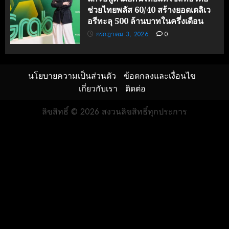
ช่วยไทยพลัส 60/40 สร้างยอดเดลิเว
อรีทะลุ 500 ล้านบาทในครึ่งเดือน
กรกฎาคม 3, 2026
0
นโยบายความเป็นส่วนตัว
ข้อตกลงและเงื่อนไข
เกี่ยวกับเรา
ติดต่อ
ลิขสิทธิ์ © 2026 สงวนลิขสิทธิ์ทุกประการ