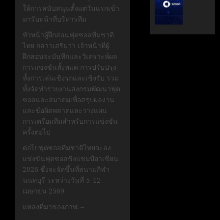
ระดับ
ตั้ง
ให้การสนับสนุนตั้งแต่วันแรกเข้า
Data
Geely
มารับหน้าที่บริหารทีม
&
Auto
หัวหน้าผู้ฝึกสอนฟุตซอลทีมชาติ
AI
Thaila
ไทย กล่าวเสริมว่า เจ้าหน้าที่ผู้
ขับ
ดูแล
ฝึกสอนจะบันทึกและวิเคราะห์ผล
เคลื่อน
แบรนด์
การแข่งขันทั้งหมด การปรับปรุง
อธิปไตย
ลูก
ทั้งการเล่นเชิงรุกและเชิงรับ รวม
เทคโนโล
ใน
ทั้งจัดทำรายงานส่งกรมพัฒนาฟุต
ไทย
ไทย
ซอลและสมาคมเพื่อสรุปผลงาน
และข้อผิดพลาดและวางแผน
เมษายน
เมษายน
28,
การเตรียมทีมสำหรับการแข่งขัน
8,
2026
2026
ครั้งต่อไป
0
0
ต่อไปฟุตซอลทีมชาติไทยจะลง
แข่งขันฟุตซอลชิงแชมป์อาเซียน
2026 ซึ่งจะจัดขึ้นที่สนามกีฬา
นนทบุรี ระหว่างวันที่ 5-12
เมษายน 2569
แหล่งที่มาของภาพ:
–