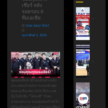
เชียร์ หลัง
สถาบัน
จอดรอบ 8
เทคโนโล
ทีมเอเชีย
ไทย-
ญี่ปุ่น
THAI DAILY POST
ขอ
กุมภาพันธ์ 5, 2026
เชิญ
เข้า
ร่วม
สถาบัน
งาน
นวัตกรร
TNI
เทคโนโล
Day
ไทย-
2026
ฝรั่งเศส
ฉลอง
(TFII)
ครบ
มจพ.ฉล
ฟุตซอลทีมชาติไทยเดินทางกลับ
รอบ
36
‘EXIM
ประเทศแล้วหลังการแข่งขันฟุต
19
ปี
BANK’
ซอลเอเชียนคัพ 2026 ที่ประเทศ
ปี
แห่ง
ร่วม
อินโดนีเซีย “โค้ชหมี” รักพร
TNI
ความ
บรรยาย
สายเนตรงาม ขอบคุณทุกกำลังใจ
ร่วม
หลักสูตร
พร้อมเดินหน้าแผนสำรวจอาเซียน