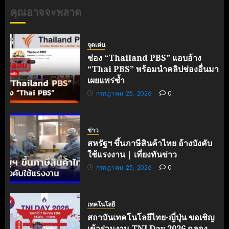
ดวล
คุณอาจจะพลาด
ญี่ปุ่น-
เกาหลีใต้
จุดเด่น
พฤษภาคม
ช่อง “Thailand PBS” แอบอ้าง
31, 2026
0
“Thai PBS” พร้อมนำคลิปช่องอื่นมา
เผยแพร่ซ้ำ
กรกฎาคม 25, 2026
0
ข่าว
สหรัฐฯ ขึ้นภาษีสินค้าไทย อ้างบังคับ
ใช้แรงงาน | เที่ยงทันข่าว
กรกฎาคม 25, 2026
0
เทคโนโลยี
สถาบันเทคโนโลยีไทย-ญี่ปุ่น ขอเชิญ
เข้าร่วมงาน TNI Day 2026 ฉลอง