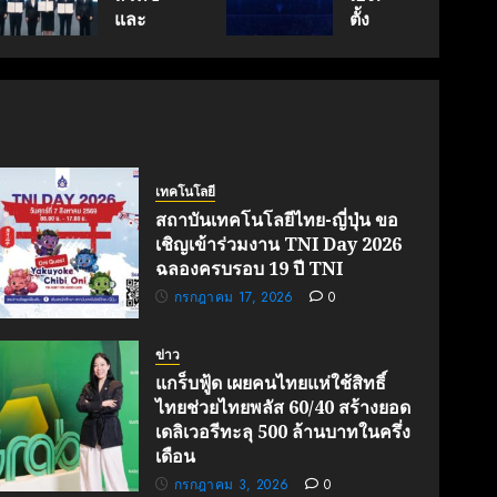
นวัตกรรม
กรกฎาคม
สู่
และ
ตั้ง
17, 2026
สู่
ตลาด
พฤษภาคม
สภา
Geely
0
18, 2026
อนาคต
โลก
ดิจิทัลฯ
Auto
0
คาร์บอน
ลง
Thailand
ต่ำ
มิถุนายน
นาม
ดูแล
7, 2026
MOU
แบรนด์
0
มิถุนายน
ยก
ลูกใน
27,
ระดับ
ไทย
เทคโนโลยี
2026
Data
0
สถาบันเทคโนโลยีไทย-ญี่ปุ่น ขอ
& AI
เมษายน
เชิญเข้าร่วมงาน TNI Day 2026
8,
ขับ
ฉลองครบรอบ 19 ปี TNI
2026
เคลื่อน
0
กรกฎาคม 17, 2026
0
อธิปไตย
เทคโนโลยี
ข่าว
ไทย
แกร็บฟู้ด เผยคนไทยแห่ใช้สิทธิ์
ไทยช่วยไทยพลัส 60/40 สร้างยอด
เมษายน
28,
เดลิเวอรีทะลุ 500 ล้านบาทในครึ่ง
2026
เดือน
0
กรกฎาคม 3, 2026
0