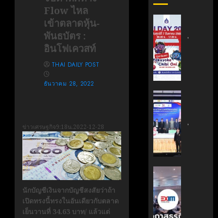
Flow ไหล
สถาบัน
เข้าตลาดหุ้น-
เทคโนโล
พันธบัตร :
ไทย-
อินโฟเควสท์
ญี่ปุ่น
ขอ
THAI DAILY POST
เชิญ
เข้า
ธันวาคม 28, 2022
ร่วม
สถาบัน
งาน
นวัตกรร
TNI
เทคโนโล
Day
ข่าวเศรษฐกิจ
9:18น.2022-12-28
ไทย-
2026
ฝรั่งเศส
ฉลอง
(TFII)
ครบ
มจพ.ฉล
รอบ
36
‘EXIM
19
ปี
BANK’
นักบัญชีเงินจากบัญชีสงสัยว่าถ้า
ปี
แห่ง
ร่วม
เปิดทรงนี้ทรงในอันเดียวกับตลาด
TNI
ความ
บรรยาย
เย็นวานที่ 34.63 บาท/ แล้วแต่
ร่วม
หลักสูตร