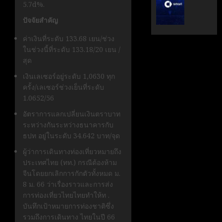
5.7d%.
ระดับ
ตั้ง
Data
Geely
ปัจจัยสำคัญ
&
Auto
AI
ค่าเงินที่ระดับ 133.68 เยน/ช่วง
Thaila
ขับ
ในช่วงนี้ที่ระดับ 133.18/20 เยน /
ดูแล
เคลื่อน
สุด
แบรนด์
อธิปไตย
ลูก
เงินเลเซอร์อยู่ระดับ 1,0630 ทุก
เทคโนโล
ใน
ครั้ง/เลเซอร์ช่วงเย็นที่ระดับ
ไทย
ไทย
1.0652/56
อัตราการแลกเปลี่ยนเงินตราบาท
เมษายน
เมษายน
28,
8,
ระหว่างกันระหว่างธนาคารกับ
2026
2026
ธปท อยู่ในระดับ 34.642 บาท/จุด
0
0
ผู้ว่าการเดินทางท่องเที่ยวหมายถึง
ประเทศไทย (ทท.) กรณีต้องห้าม
จีนโดยยกเลิกการกักตัวทั้งหมด ม.
8 ม. 66 ว่าเรื่องราวและการส่ง
การท่องเที่ยวไทยไทยทำให้ท .
บันทึกเป้าหมายการท่องชาติซึ่ง
รวมถึงการเดินทาง ไทยในปี 66