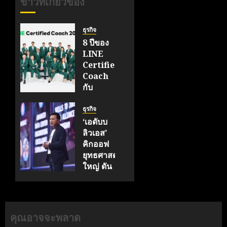
ข่าวที่เกี่ยวข้อง
ธุรกิจ
8 ปีของ
LINE
Certified
Coach
กับ
ภารกิจ
สร้าง
ธุรกิจ
Ecosystem
‘เอดับบ
ให้ SME
ลิวเอส’
ไทย
คิกออฟ
เติบโต
ยุทธศาสตร์
อย่าง
ใหญ่ ดัน
ยั่งยืน
‘ไทย’
ทรานส์
มิถุนายน
ฟอร์ม AI
20, 2026
เต็มรูป
คุณอาจจะพลาด
0
แบบ