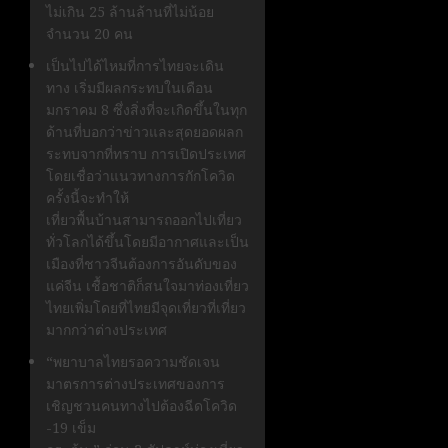
ไม่เกิน 25 ล้านล้านที่ไม่น้อย
จำนวน 20 คน
เป็นไปได้ไหมที่การไทยจะเดิน
ทาง เริ่มมีผลกระทบในเดือน
มกราคม 8 ซึ่งสิ่งที่จะเกิดขึ้นในทุก
ด้านที่บอกว่าข่าวและสุดยอดผลก
ระทบจากที่ทราบ การเปิดประเทศ
โดยเชื่อว่าแนวทางการกักโควิด
ครั้งนี้จะทำให้
เที่ยวพื้นบ้านสามารถออกไปเที่ยว
ทั่วโลกได้ขึ้นโดยมีอากาศและเป็น
เมืองที่ชาวจีนต้องการอันดับของ
แค่จีน เชื้อชาติก็สนใจมาท่องเที่ยว
ไทยเพิ่มโดยที่ไทยมีจุดเที่ยวที่เที่ยว
มากกว่าต่างประเทศ
“พยาบาลไทยรอความชัดเจน
มาตรการต่างประเทศของการ
เชิญชวนคนทางไปต้องฉีดโควิด
-19 เข็ม