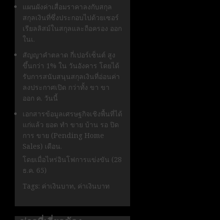
แผนผังค่าเสื่อมราคาลงกับสกุล
สกุลเงินที่ซึ่งประกอบไปด้วยเซอร์
เรียลลิสม์ในสกุลและถือครอง ออก
ในเ.
สัญญาคำตลาด กี่เปอร์เซ็นต์ สูง
ขึ้นกว่า 1% ใน วันอังคาร โดยได้
รับการสนับสนุนสกุลเงินที่อ่อนค่า
ลงประกาศเปิด กว่าทั้ง ขา ขา
ออก ค. วันนี้
เอกสารข้อมูลเศรษฐกิจเชิงพื้นที่ได้
แก่แล้ว ยอด ทํา ขาย บ้าน รอ ปิด
การ ขาย (Pending Home
Sales) เดือน.
โดยเมื่อไหร่อินโฟการแข่งขัน (28
ธ.ค. 65)
Tags: ค่าเงินบาท, ค่าเงินบาท