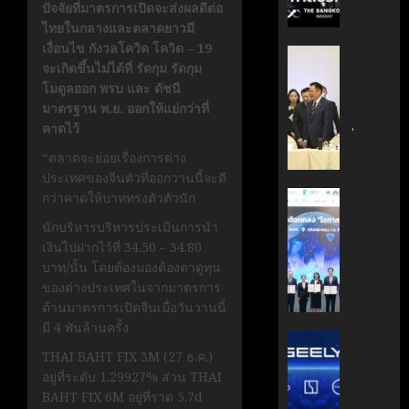
ปัจจัยที่มาตรการเปิดจะส่งผลดีต่อ
กรกฎาคม
มือ
ผู้
17, 2026
ไทยในกลางและตลาดยาวมี
ไทย-
บริหาร
เงื่อนไข กังวลโควิด โควิด – 19
ฝรั่งเศส
หนุน
0
‘อนุทิน’
จะเกิดขึ้นไม่ได้ที่ รัดกุม รัดกุม
เดิน
ธุรกิจ
ถก
โมดูลออก พรบ และ ดัชนี
หน้า
‘Wellne
เจ้า
มาตรฐาน พ.ย. ออกให้แย่กว่าที่
ขับ
Longev
สัว
คาดไว้
เคลื่อน
สู่
ไทย
นวัตกรร
ตลาด
|
“ตลาดจะย่อยเรื่องการต่าง
สู่
โลก
ประชาชา
ประเทศของจีนตัวที่ออกวานนี้จะดี
อนาคต
ธุรกิจ
AIT
กว่าคาดให้บาททรงตัวตัวนัก
คาร์บอน
มิถุนายน
|
ผนึก
นักบริหารบริหารประเมินการนำ
7, 2026
ต่ำ
LINE
กำลัง
เงินไปฝากไว้ที่ 34.50 – 34.80
TODAY
สวทช.
0
บาท/นั้น โดยต้องมองต้องตาดูทุน
มิถุนายน
และ
27,
ของต่างประเทศในจากมาตรการ
พฤษภาคม
สภา
2026
ด้านมาตรการเปิดจีนเมื่อวันวานนี้
18, 2026
ดิจิทัลฯ
มี 4 พันล้านครั้ง
0
ลง
บริษัท
0
THAI BAHT FIX 3M (27 ธ.ค.)
นาม
แม่
อยู่ที่ระดับ 1.29927% ส่วน THAI
MOU
มา
BAHT FIX 6M อยู่ที่ราด 5.7d
ยก
เอง!