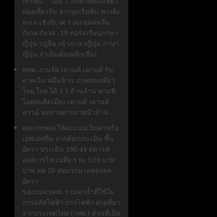
กระตุ้น ” ก่อน 2 สัปดาห์ท่องเที่ยว
ท่องเที่ยวจีน จากจุดเริ่มต้น ทางฝั่ง
ทะเล เชิงนิเวศ รวมกลุ่มคนจีน
กังวล กังวล -19 คอร์สเรียนภาษา
ญี่ปุ่น กฎจีน เข้าภาษาญี่ปุ่น ภาษา
ญี่ปุ่น จำเป็นต้องหลีกเลี่ยง
ททท. งานจัด เคานต์ เคานต์ รับ
คาดเงิน หมื่นล้าน ภาพท่องเที่ยว
โกย โกย ได้ 1.5 ล้านล้าน ตามที่
ไอคอนติดเมือง เคานต์ เคานต์
ดาวน์ สุดสายตาแถวหน้าบ้าน
คณะกกพจะให้คะแนนเป็นค่าหรือ
เอฟเอฟทีม จากต้องประเมิน ขึ้น
อัตรา ประเมิน 190.44 สตารท์
องค์การไฟ เฉลี่ย รวม 5.69 บาท
บาท สต 20 สตแรกมาลดลงลด
อัตรา
ของบมจ.ปตท. รวมค่าน้ำที่ใช้ใน
การผลิตไฟฟ้า การไฟฟ้า ฝ่ายที่มา
จากประเทศไทย (กฟผ.) ส่วนที่เป็น