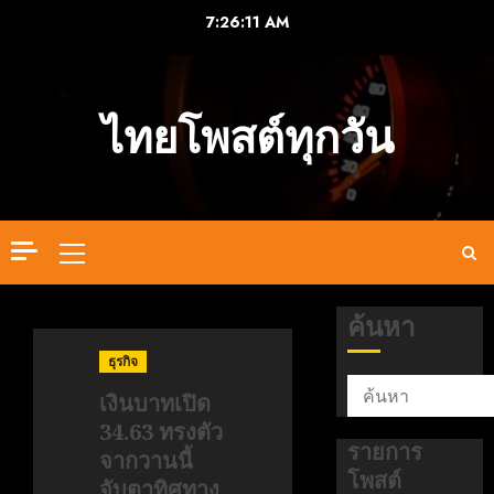
Skip
7:26:12 AM
to
content
ไทยโพสต์ทุกวัน
Primary
Menu
ค้นหา
ธุรกิจ
เงินบาทเปิด
34.63 ทรงตัว
รายการ
จากวานนี้
โพสต์
จับตาทิศทาง