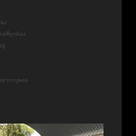
น่ง
ที่ถูกต้อง
ยู่
ัพยากรบุคคล