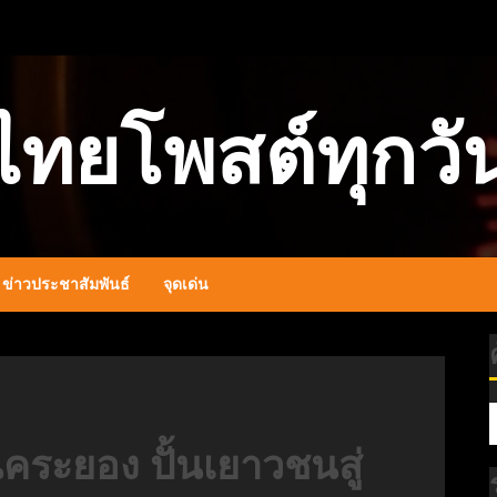
ไทยโพสต์ทุกวั
ข่าวประชาสัมพันธ์
จุดเด่น
ระยอง ปั้นเยาวชนสู่