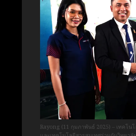
Rayong (11 กุมภาพันธ์ 2025) – เทคโนโ
และเทคโนโลยีสารสนเทศร่วมกับวิทยาลัย