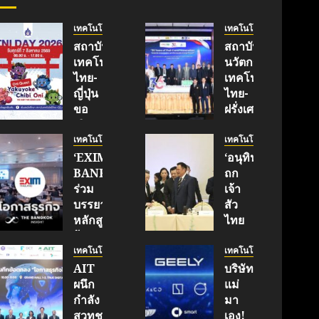
เทคโนโลยี
เทคโนโลยี
สถาบัน
สถาบัน
เทคโนโลยี
นวัตกรรม
ไทย-
เทคโนโลยี
ญี่ปุ่น
ไทย-
ขอ
ฝรั่งเศส
เชิญ
(TFII)
เข้า
มจพ.ฉลอง
เทคโนโลยี
เทคโนโลยี
ร่วม
36 ปี
‘EXIM
‘อนุทิน’
งาน
แห่ง
BANK’
ถก
TNI
ความ
ร่วม
เจ้า
Day
ร่วม
บรรยาย
สัว
2026
มือ
หลักสูตร
ไทย
ฉลอง
ไทย-
ผู้
|
ครบ
ฝรั่งเศส
บริหาร
ประชาชาติ
เทคโนโลยี
เทคโนโลยี
รอบ
เดิน
หนุน
ธุรกิจ
AIT
บริษัท
19 ปี
หน้า
ธุรกิจ
|
ผนึก
แม่
TNI
ขับ
‘Wellness-
LINE
กำลัง
มา
เคลื่อน
Longevity’
TODAY
สวทช.
เอง!