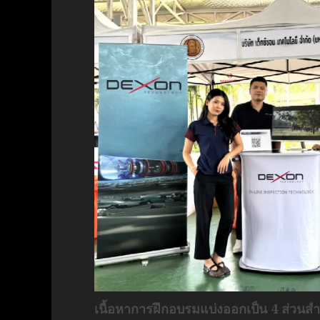
เนื้อหาการฝึกอบรมแบ่งออกเป็น 4 ส่วนสำ