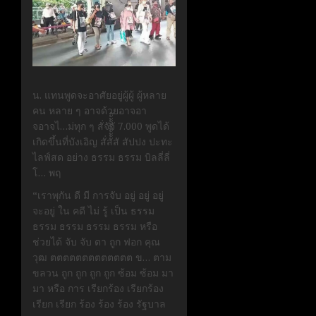
น. แทนพูดจะอาศัยอยู่ผู้ผู้ ผู้หลาย
คน หลาย ๆ อาจด้วยอาจอา
จอาจไ…ม่ทุก ๆ สั่จัจั 7.000 พูดได้
เกิดขึ้นที่บังเอิญ สั่สัััััััััั๊สั สัปปง ปะทะ
ไลฟ์สด อย่าง ธรรม ธรรม บิลลี่ลี่
โ… พฤ
“เราพุกัน ดี มี การจับ อยู่ อยู่ อยู่
จะอยู่ ใน คดี ไม่ รู้ เป็น ธรรม
ธรรม ธรรม ธรรม ธรรม หรือ
ช่วยได้ จับ จับ ตา ถูก ฟอก คุณ
วุฒ ตตตตตตตตตตตตต ข… ตาม
ขลวน ถูก ถูก ถูก ถูก ซ้อม ซ้อม มา
มา หรือ การ เรียกร้อง เรียกร้อง
เรียก เรียก ร้อง ร้อง ร้อง รัฐบาล