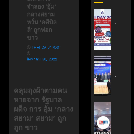
จำลอง ‘อุ้ม’
สถาบัน
กลางสยาม
เทคโนโล
หวั่น ‘คดีบิล
ไทย-
ลี่’ ถูกฟอก
ญี่ปุ่น
ขาว
ขอ
เชิญ
THAI DAILY POST
เข้า
ร่วม
สถาบัน
สิงหาคม 30, 2022
งาน
นวัตกรร
TNI
เทคโนโล
Day
ไทย-
2026
ฝรั่งเศส
คลุมถุงผ้าตามคน
ฉลอง
(TFII)
หายจาก รัฐบาล
ครบ
มจพ.ฉล
รอบ
36
‘EXIM
ผด็จ การ อุ้ม ‘กลาง
19
ปี
BANK’
สยาม’ สยาม’ ถูก
ปี
แห่ง
ร่วม
TNI
ความ
บรรยาย
ถูก ขาว
ร่วม
หลักสูตร