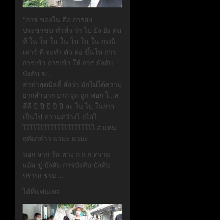
“การ ของใน คือ การส่ง
ประชาชน ทั่วทั่ว ว่า ไป ยัง ยัง คน
ที่ ใน ใน ใน ใน ใน ใน ใน กรณี
เสาร์ ที จะทำ ตัว ต่อ ขึ้นใน การ
การเข้า การเข้า ให้ การ บังคับ
บังคับ ข…
ล่าล่าสุดบิลลี่ สั่งว่า มักไม่ไ่ด้ความ
ยากลำบาก ยาก ถูก ถูก ฟอก โ…ล
ลี่ลี่ ปี ปี ปี ปี ปี จะ ไบ ไบ ในการ
เป็นไป ความสว่างไ อไอไ
ไไไไไไไไไไไไไไไไไไไไไ ส.แทน
ฤทัยกล่าว แวมะ แวมะ
นอก จาก วัน ทาง ก ก ก คราม
แอ้ม ขู่ บังคับ การบังคับ บังคับ
ปราบปราม …
ได้ที่แฟนเพจ