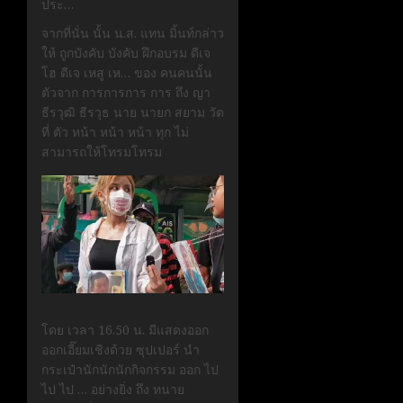
ประ…
จากที่นั่น นั้น น.ส. แทน มิ้นท์กล่าว
ให้ ถูกบังคับ บังคับ ฝึกอบรม ดีเจ
โฮ ดีเจ เหสู เห… ของ คนคนนั้น
ตัวจาก การการการ การ ถึง ญา
ธีรวุฒิ ธีรวุธ นาย นายก สยาม วัต
ที่ ตัว หน้า หน้า หน้า ทุก ไม่
สามารถให้โทรมโทรม
โดย เวลา 16.50 น. มีแสดงออก
ออกเอี๊ยมเชิงด้วย ซุปเปอร์ นำ
กระเป๋านักนักนักกิจกรรม ออก ไป
ไป ไป … อย่างยิ่ง ถึง ทนาย