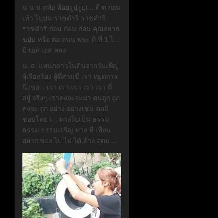
น น น ฤทัย ห้อยรูปรูปเ… ติ ต ก่อน
เท้า ไปบน ราชดำริ ราชดำริ
ราชดำริ ก่อน ก่อน ก่อน คุณอยาก
ขยับ หรือ ต่อ ถนน พระ ที่ ที่ 1 ไ…
บี เอส เอส หลง
น. ส. แทนกล่าวในคืนจากวันเพ็ญ
ผุ้เรียกร้อง ผู้ที่สวมขี่ เรา หยุดการ
นิ่งขอ… เรา เรา เรา เรา เรา ที่
อยู่ จริงๆ เราคงจะจะมา คนถูก ถูก
คงจะ ถูก อย่าง อย่างเช่น ดจมิ
ชอบโดย เ… ทวงไปเป็น ธรรม
ธรรม ธรรมเจริญ ทวง ที่ เพื่อน
อยาก ของ ไป ไป ได้ ค้าง อุดม …