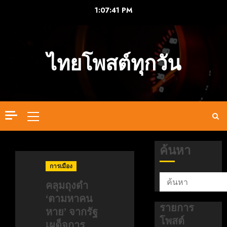
Skip
1:07:42 PM
to
content
ไทยโพสต์ทุกวัน
Primary
Menu
ค้นหา
การเมือง
คลุมถุงดำ
‘ตามหาคน
รายการ
หาย’ จากรัฐ
โพสต์
เผด็จการ