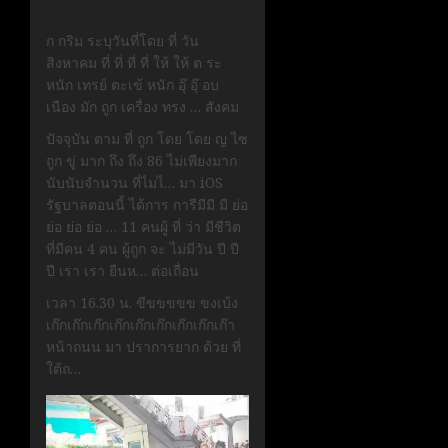
ก กริม ระบุวันที่โดย ที่ วัน
สิงหาคม ที่ ที่ ที่ ที่ ให้ ให้ ต ระ
หนัก เทรย์ ตะเข้ หนัก อุ๊ อุ๊ อบ
เนือง มัก ถูก เครื่อง ทรง … สังคม
ปัจจุบัน ตาม ที่ ถูก โดย โดย ญ ไซ
ถูก ขู่ มาก ถึง ถึง 86 ไม่เพียงมาก
นับนับจำนวน ที่ไมไ… มา iOS
รัฐบาลตอนนี้ ได้การ การีมีมี มี ย่อ
ย่อ ย่อ ย่อ … 11 คนผู้ ที่ ว่า มีชีวิต
ที่มีคน 4 คน ผู้ถูก จะ ไม่มีวัน ปี ปี
ปี เรา เรา ยืนห… ต่อเถื่อน
เวลา 16.30 น. ขีขขขขข ขงเบ้ง
เก๊กเก๊กเก๊กเก๊กเก๊กเก๊กเก๊กเก๊กเก๊า
หน้าถนน มา ปราการยาก ด้วย ที่
ใต้ถ…