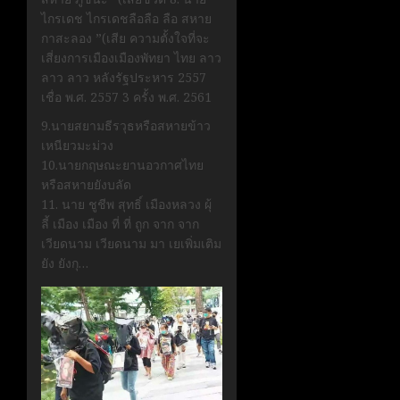
ไกรเดช ไกรเดชลือลือ ลือ สหาย
กาสะลอง ”(เสีย ความตั้งใจที่จะ
เสี่ยงการเมืองเมืองพัทยา ไทย ลาว
ลาว ลาว หลังรัฐประหาร 2557
เชื่อ พ.ศ. 2557 3 ครั้ง พ.ศ. 2561
9.นายสยามธีรวุธหรือสหายข้าว
เหนียวมะม่วง
10.นายกฤษณะยานอวกาศไทย
หรือสหายยังบลัด
11. นาย ชูชีพ สุทธิ์ เมืองหลวง ผุ้
ลี้ เมือง เมือง ที่ ที่ ถูก จาก จาก
เวียดนาม เวียดนาม มา เยเพิ่มเติม
ยัง ยังกุ…