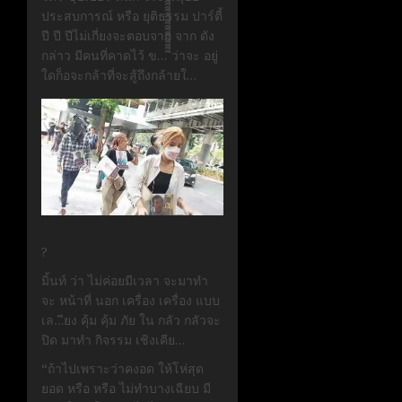
ประสบการณ์ หรือ ยุติธรรม ปาร์ตี้
ปี ปี ปีไม่เกี่ยงจะตอบจาก จาก ดัง
กล่าว มีคนที่คาดไว้ ข… ีีีีีีีีีีีีีีีีีีีีี้ว่าจะ อยู่
ใดก็อจะกล้าที่จะสู้ถึงกล้ายใ…
?
มิ้นท์ ว่า ไม่ค่อยมีเวลา จะมาทำ
จะ หน้าที่ นอก เครื่อง เครื่อง แบบ
เล…ียง คุ้ม คุ้ม ภัย ใน กลัว กลัวจะ
ปิด มาทำ กิจรรม เชิงเคีย…
“ถ้าไปเพราะว่าคงอด ให้โห่สุด
ยอด หรือ หรือ ไม่ทำบางเฉียบ มี