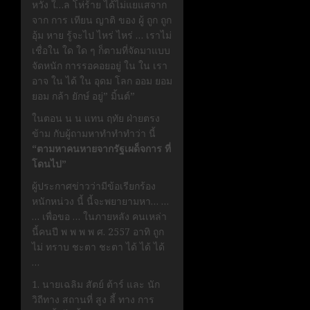
หวัง ใ…ล โห่ร้าย ได้ไม่แยแสจาก
จาก การ เทียน ญาติ ของ ผู้ ถูก ถูก
อุ้ม หาย รู้จะไป ไหร่ ไหร่ … เราไม่
เชื่อใน ใด ใด ๆ ก็ตามที่จัดมาแบบ
จัดหนัก การรอคอยอยู่ ใน ใน เรา
อาจ ใน ได้ ใน อุดม โลก ออม ยอม
ยอม กล้า ยักษ์ อยู่” มิ้นต์”
ในตอน น น แทน ฤทัย ฝ่ายตรง
ข้าม กับผู้ถามหาทำทำทำว่า นี้
“ตามหาคนหายจากรัฐเผด็จการ ที่
โดนไป”
ผู้ประกาศข่าวว่ามีข้อเรียกร้อง
หนักหน่วง นี้ นี้จะพยายามหา… …
… เพื่อขอ … ในภายหลัง คนเหล่า
นี้คนปี พ พ พ พ ศ. 2557 อาทิ ถูก
ไม่ ทราบ ชะตา ชะตา ได้ ได้ ได้
…
1. นายเฉลิม สัตย์ ต้าร์ และ นัก
วิถีทาง สถานที่ สูง ลี้ ทาง การ