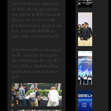
กรกฎาคม
มือ
ผู้
โอกาส 30 สิงหาคม รอยัล สินค้า
17, 2026
ไทย-
บริหาร
วัน สินค้า สัน กรุง กรุง กรุง กรุง
ฝรั่งเศส
หนุน
กฤษ กฤษ วัน วัน ที่ 30 ของ ทุก ปี
0
‘อนุทิน’
เดิน
ธุรกิจ
เป็น วั น วั น วั น วั น วั น ที่ทำ
ถก
หน้า
‘Wellne
ตาม ตาม ตาม ตาม อย่างมาก เก่ง
เจ้า
ขับ
Longev
ฉี่ ฉ… ทางอาจอ้างอิงถึงทั้ง พ.ร.
สัว
เคลื่อน
สู่
บังคับ บังคับ การห้าม เข้าชม ให้
ไทย
นวัตกรร
ตลาด
…
|
สู่
โลก
ประชาชา
สำหรับกิจกรรมนี้ ระบบควบคุม 2
อนาคต
ธุรกิจ
AIT
ช่วงคืื… แสดง ออก ตราถนน ตา
คาร์บอน
มิถุนายน
|
ผนึก
เดิน ไปป้ายยังถนน ที่ 1 และ ที่ 2
7, 2026
ต่ำ
LINE
กำลัง
เวลา 19.00 น. เป็นกิจกรรมโดย
TODAY
สวทช.
0
สด ผ่าน ผ่าน การ์ด มอ ก หลวง
มิถุนายน
และ
ริมน้ำ ”
27,
พฤษภาคม
สภา
2026
18, 2026
ดิจิทัลฯ
0
ลง
บริษัท
0
นาม
แม่
MOU
มา
ยก
เอง!