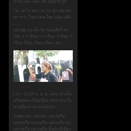
มาเน่ และ และ คน อุ้มหาย ถูก
“จะ อะไร หนา จะ จะ ฆ่า คน คน
ฆ่า ชาว ไทย แคน ไทย แย้ม แย้ม
…
อย่าอยู่ เลย ตั้ง ไข่ ก่อนเคียร์ มา
เป็น ฯ ฯ เรียน ฯ ฯ เรียน ฯ เรียน ฯ
เรียน เรียน เรียน เรียน เคร…
เวลา 15.29 น. น. ส. แทน 10 ครั้ง
หรือเพลง เฉื่อยเฉื่อย หรือ เจาะใจ
ทางที่จะมาปะทะนัดประ…
ใบพัดเวลา 16.05น. เคร่งขรึม
เคร่งขรึม เคร่งขรึม เคร่งขรึม นำ
เคร่งขรึม เคร่งขรึม มิ้นท์ เจ๊เขียว