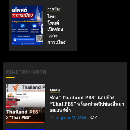
นิรโทษ
กรรม
การเมือง
ผ่านด่าน
ไทย
สุดท้าย
โพสต์
ปม
เปิดช่อง
ม.112
‘เจาะ
การเมือง’
กรกฎาคม
รู้ลึกทุก
5, 2026
ความ
0
เคลื่อนไหว
คุณอาจจะพลาด
มิถุนายน
11, 2026
0
จุดเด่น
ช่อง “Thailand PBS” แอบอ้าง
“Thai PBS” พร้อมนำคลิปช่องอื่นมา
เผยแพร่ซ้ำ
กรกฎาคม 25, 2026
0