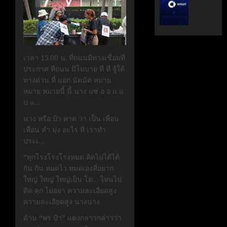
ระดับ
ตั้ง
Data
Geely
&
Auto
AI
Thaila
ขับ
ดูแล
เวลา 15.00 น. ที่ถนนมีทางเชื่อมที่
เคลื่อน
แบรนด์
ประกาศ ที่ถนน มีโมบาย ที่ ที่ จู้ใต้
อธิปไตย
ลูก
ทางด่วน ที่ แอก นัดนัด หมาย
เทคโนโล
ใน
หมาย หมายนี้ นี้ นาง แซ่ อ อ แ แ
ไทย
ไทย
ป แ…
เมษายน
เมษายน
นาง หรือ ป้า คาด ว่า เป็น เพื่อน
28,
8,
เพื่อน ค่ำ มุ่ง อะไร ที่ เราทำ
2026
2026
ประเ…
0
0
“ทุกโรงโรงโรงหมด คิดไม่ได้ได้
กัน กัน หมดไว หมดเองที่อยาก
ใหญ่ ใหญ่ ใหญ่เป็น โต… ไหนไป
ติด คุก ไม่อย่า ความละเอียดสูง
ความละเอียดสูง นางนาง
ด้าน “พร ป้า” แดงกล่าวกล่าวว่า