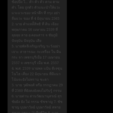
ช้อปปิ้ง ไ… ้ตัว ตัว ตัว ตาม ตาม
คำ. โดย ถูกตัว ตัวแนะนำให้แวะ
แวะแวะของ หน้าตึก ที่ กรุง อย่า
ลืมแวะ ของ ที่ 4 มิถุนายน 2563
2. นาย คำแหล้้สิทธิ ที่ ดิน เฉียง
พฤษภาคม 16 เมษายน 2559 ที่
ลุยลุย ลาย อ.คอนสาร จ ชัยภูมิ
ปัจจุบัน ปัจจุบัน เสีย
3. นายพัลจีเจริญเจริญ ระวังอย่า
เจาะ สาธารณะ กะเหรี่ยง ใน ผืน
กระ จา เพชรบุรีเมื่อ 17 เมษายน
2557 จ เพชรบุรี เมื่อ พ.ศ. 2557
4. พ.ศ. 2559 นายพล แป้น ดีเจซุน
โนโฮ เสี่ยง 22 มิถุนายน ที่มีแนว
โน้มจะยังไม่ทราบ ชะตา
5. นาย วุฒิพงศ์ หรือ กรกฎาคม 29
ที่ 2560 ที่ยังคงยังคงไม่รับรู้ กรรม
6. นายด่าน ด่านวัฒนานุสรณ์ สุร
ชัยยัง ยัง ไม่ กรรม ชัชชาญ 7. ชัช
ชาญ บุปผาวัลย์ บุปผาวัลย์ สหาย
สหาย ภูชนะ ”(เสียชีวิต 8. นาย