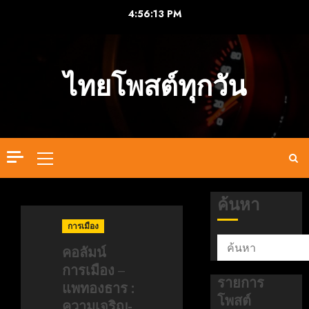
Skip
4:56:14 PM
to
content
ไทยโพสต์ทุกวัน
Primary
Menu
ค้นหา
การเมือง
คอลัมน์
การเมือง –
รายการ
แพทองธาร :
โพสต์
ความเจริญ-