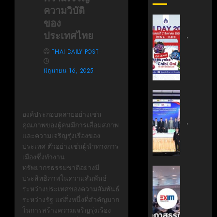
ความวิบัติ
สถาบัน
ของ
เทคโนโล
ประเทศไทย
ไทย-
ญี่ปุ่น
THAI DAILY POST
ขอ
มิถุนายน 16, 2025
เชิญ
เข้า
ร่วม
สถาบัน
งาน
นวัตกรร
องค์ประกอบหลายอย่างเช่น
TNI
เทคโนโล
คุณภาพของผู้คนมีการเสื่อมสภาพ
Day
ไทย-
และความเจริญรุ่งเรืองของ
2026
ฝรั่งเศส
ประเทศ ตัวอย่างเช่นผู้นำทางการ
ฉลอง
(TFII)
เมืองซึ่งทำงาน
ครบ
มจพ.ฉล
ทรัพยากรธรรมชาติอย่างมี
รอบ
36
‘EXIM
ประสิทธิภาพในความสัมพันธ์
19
ปี
BANK’
ระหว่างประเทศของความสัมพันธ์
ปี
แห่ง
ร่วม
ระหว่างรัฐ แต่สิ่งหนึ่งที่สำคัญมาก
TNI
ความ
บรรยาย
ในการสร้างความเจริญรุ่งเรือง
ร่วม
หลักสูตร