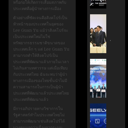
หรือก่อให้เกิดการเสื่อมสภาพกับ
กรกฎาคม
มือ
ผู้
17, 2026
ประเทศคือผู้นำทางการเมือง
ไทย-
บริหาร
ฝรั่งเศส
หนุน
0
‘อนุทิน’
ตัวอย่างที่ชัดเจนคือสิงคโปร์เป็น
เดิน
ธุรกิจ
ถก
หัวหน้าของประเทศในยุคของ
หน้า
‘Wellne
เจ้า
Lee Guan Yu แม้ว่าสิงคโปร์จะ
ขับ
Longev
สัว
เป็นประเทศใหม่ไม่ใช่
เคลื่อน
สู่
ไทย
ทรัพยากรธรรมชาติขนาดของ
นวัตกรร
ตลาด
|
ประเทศเล็ก ๆ แต่ Lee Guan Yu
สู่
โลก
ประชาชา
สามารถทำให้สิงคโปร์เป็น
อนาคต
ธุรกิจ
ประเทศที่พัฒนาแล้วภายในเวลา
AIT
คาร์บอน
มิถุนายน
|
ไม่เกินสามทศวรรษ แต่เมื่อเทียบ
ผนึก
7, 2026
ต่ำ
LINE
กับประเทศไทย ฉันจะพบว่าผู้นำ
กำลัง
TODAY
ทางการเมืองของไทยชั้นนำไม่มี
สวทช.
0
มิถุนายน
ความสามารถในการเป็นผู้นำ
และ
27,
พฤษภาคม
ประเทศที่พัฒนาแล้วประเทศไทย
สภา
2026
18, 2026
ประเทศที่พัฒนาแล้ว
ดิจิทัลฯ
0
ลง
บริษัท
0
มีการอภิปรายทางวิชาการใน
นาม
แม่
รัฐศาสตร์ทำไมประเทศไทยไม่
MOU
มา
สามารถพัฒนาเช่นสิงคโปร์ได้
ยก
เอง!
บางคนบอกว่าเนื่องจากระบบ