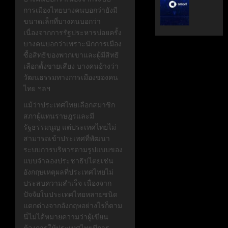
ระดับ
ตั้ง
การเมืองไทยบางคนบอกว่ายังมี
Data
Geely
ขนาดเล็กที่บางคนบอกว่า
&
Auto
เนื่องจากการรัฐประหารบ่อยครั้ง
AI
Thaila
บางคนบอกว่าเพราะนักการเมือง
ขับ
ดูแล
ซื้อสิทธิของพวกเขาและผู้มีสิทธิ
เคลื่อน
แบรนด์
เลือกตั้งขายเสียง บางคนอ้างว่า
อธิปไตย
ลูก
วัฒนธรรมทางการเมืองของคน
เทคโนโล
ใน
ไทย ฯลฯ
ไทย
ไทย
แม้ว่าประเทศไทยเลือกสมาชิก
สภาผู้แทนราษฎรและมี
เมษายน
เมษายน
28,
8,
รัฐธรรมนูญ แต่ประเทศไทยไม่
2026
2026
สามารถเข้าประเทศที่พัฒนา
ระบบการบริหารตามรูปแบบของ
0
0
แบบจำลองประชาธิปไตยเช่น
อังกฤษเหตุผลที่ประเทศไทยไม่
ประสบความสำเร็จ เนื่องจาก
ปัจจัยในประเทศไทยหลายชนิด
แตกต่างจากอังกฤษอย่างไรก็ตาม
นี่ไม่ได้หมายความว่าผู้เขียน
ต้องการให้ประเทศไทยมีการ