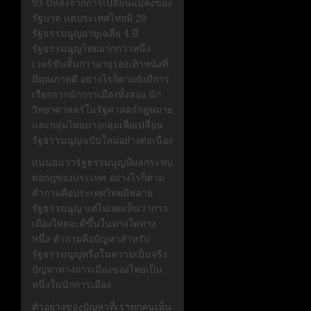
93 ปีหลังจากการเปลี่ยนแปลงของ
รัฐบาล แต่ประเทศไทยมี 20
รัฐธรรมนูญอายุเฉลี่ย 4 ปี
รัฐธรรมนูญไทยมากกว่าหนึ่ง
เวอร์ชันสั้นกว่าอายุรองเท้าหนังที่
มีคุณภาพดี อย่างไรก็ตามยังมีการ
เรียกจากนักการเมืองทั้งสอง นัก
วิทยาศาสตร์ในรัฐศาสตร์กฎหมาย
และกลุ่มไทยบางกลุ่มเพื่อเปลี่ยน
รัฐธรรมนูญฉบับใหม่อย่างต่อเนื่อง
แน่นอนว่ารัฐธรรมนูญมีผลกระทบ
ต่อกฎของประเทศ อย่างไรก็ตาม
คำถามคือประเทศไทยมีหลาย
รัฐธรรมนูญ แต่ไม่เคยเห็นว่าการ
เมืองไทยจะดีขึ้นในทางใดทาง
หนึ่ง คำถามคือปัญหาสำหรับ
รัฐธรรมนูญหรือในความเป็นจริง
ปัญหาทางการเมืองของไทยเป็น
หนึ่งในนักการเมือง
ตัวอย่างของปัญหาที่เราทุกคนเห็น