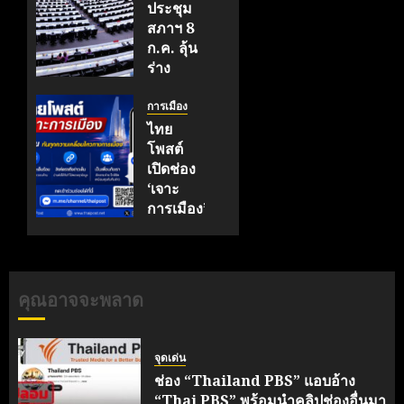
ประชุม
สภาฯ 8
ก.ค. ลุ้น
ร่าง
นิรโทษ
กรรม
การเมือง
ผ่านด่าน
ไทย
สุดท้าย
โพสต์
ปม
เปิดช่อง
ม.112
‘เจาะ
การเมือง’
กรกฎาคม
รู้ลึกทุก
5, 2026
ความ
0
เคลื่อนไหว
คุณอาจจะพลาด
มิถุนายน
11, 2026
0
จุดเด่น
ช่อง “Thailand PBS” แอบอ้าง
“Thai PBS” พร้อมนำคลิปช่องอื่นมา