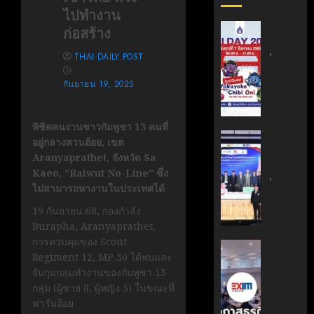
ไปทำงาน
สถาบัน
ก่อสร้าง
เทคโนโล
THAI DAILY POST
ไทย-
ญี่ปุ่น
กันยายน 19, 2025
ขอ
เชิญ
เข้า
พิชิตคนงานชาวกัมพูชา 13 คนที่
ร่วม
สถาบัน
อยู่กลางสวนอ้อย, เขต
งาน
นวัตกรร
Aranyaprathet, จังหวัด Sa
TNI
เทคโนโล
Kaeo, “Raiwut No-Line” ซึ่ง
Day
ไทย-
ไม่สามารถหางานในประเทศได้
2026
ฝรั่งเศส
19 กันยายน 68, กองกำลัง
ฉลอง
(TFII)
Burapha, Aranyaprathet,
ครบ
มจพ.ฉล
การควบคุมของ Scout
รอบ
36
‘EXIM
Regiment 12, MP 30 ได้พบและ
19
ปี
BANK’
จับกุมกลุ่มทำงานของกัมพูชา 13
ปี
แห่ง
ร่วม
กลุ่ม (ผู้ชาย 8, ผู้หญิง 5) ในขณะที่
TNI
ความ
บรรยาย
ฟาร์มอ้อย
ร่วม
หลักสูตร