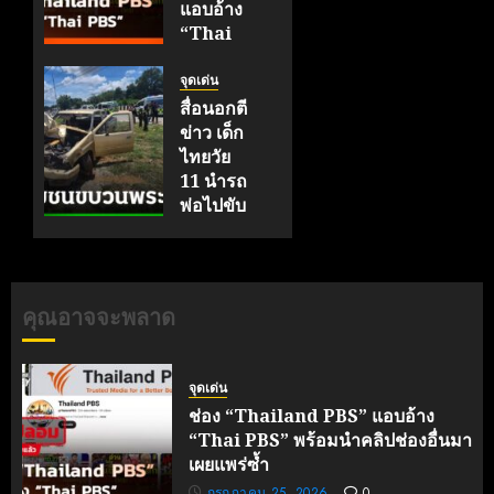
แอบอ้าง
“Thai
PBS”
พร้อมนำ
จุดเด่น
คลิปช่อง
สื่อนอกตี
อื่นมาเผย
ข่าว เด็ก
แพร่ซ้ำ
ไทยวัย
11 นำรถ
กรกฎาคม
พ่อไปขับ
25, 2026
ชนพระ
0
ธุดงค์
มรณภาพ
9 รูป
คุณอาจจะพลาด
กรกฎาคม
3, 2026
0
จุดเด่น
ช่อง “Thailand PBS” แอบอ้าง
“Thai PBS” พร้อมนำคลิปช่องอื่นมา
เผยแพร่ซ้ำ
กรกฎาคม 25, 2026
0