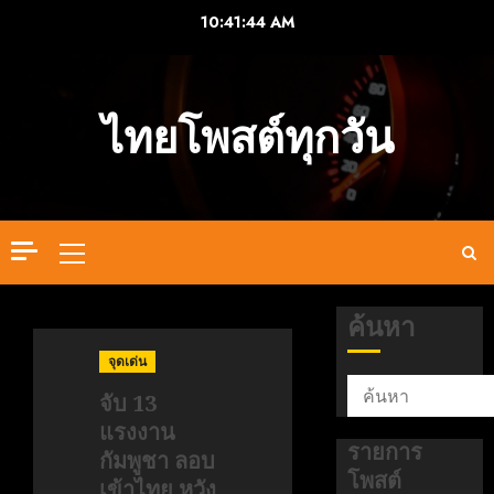
Skip
10:41:44 AM
to
content
ไทยโพสต์ทุกวัน
Primary
Menu
ค้นหา
จุดเด่น
จับ 13
แรงงาน
รายการ
กัมพูชา ลอบ
โพสต์
เข้าไทย หวัง