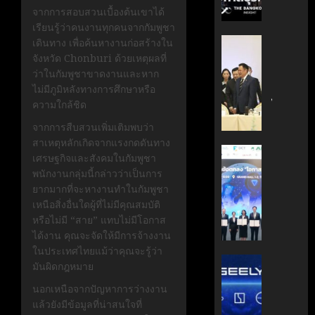
กรกฎาคม
มือ
ผู้
จากการสอบสวนเบื้องต้นเขาได้
17, 2026
ไทย-
บริหาร
เรียนรู้ว่าคนงานทุกคนจากกัมพูชา
ฝรั่งเศส
หนุน
0
‘อนุทิน’
เดินทาง เพื่อค้นหางานก่อสร้างใน
เดิน
ธุรกิจ
ถก
จังหวัด Chonburi ด้วยเหตุผลที่
หน้า
‘Wellne
เจ้า
ว่าในกัมพูชาขาดงานและหาก
ขับ
Longev
สัว
ไม่มีภูมิหลังทางการศึกษาหรือ
เคลื่อน
สู่
ไทย
ความใกล้ชิด
นวัตกรร
ตลาด
|
จากการสืบสวนเพิ่มเติมพบว่า
สู่
โลก
ประชาชา
สาเหตุหลักเกิดจากแรงกดดันทาง
อนาคต
ธุรกิจ
AIT
เศรษฐกิจและสังคมในกัมพูชา
คาร์บอน
มิถุนายน
|
ผนึก
พนักงานกลุ่มนี้กล่าวว่าเป็นการ
7, 2026
ต่ำ
LINE
กำลัง
ยากมากที่จะหางานทำในกัมพูชา
TODAY
สวทช.
0
เหนือสิ่งอื่นใดผู้ที่ไม่มีคุณสมบัติ
มิถุนายน
และ
หรือไม่มี “สาย” แทบไม่มีโอกาส
27,
พฤษภาคม
สภา
2026
ได้งาน คุณจะจัดให้มีการจ้างงาน
18, 2026
ดิจิทัลฯ
ในประเทศไทยแม้ว่าคุณจะรู้ว่า
0
ลง
บริษัท
0
มันผิดกฎหมาย
นาม
แม่
นอกเหนือจากปัญหาการว่างงาน
MOU
มา
แล้วยังมีข้อมูลที่น่าสนใจที่
ยก
เอง!