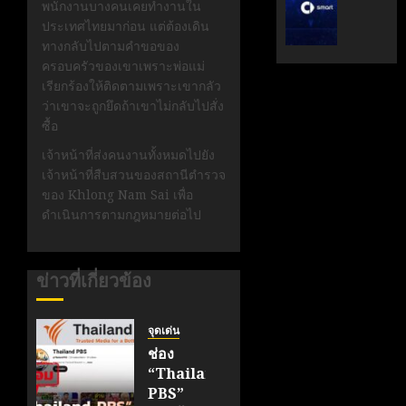
พนักงานบางคนเคยทำงานใน
ระดับ
ตั้ง
ประเทศไทยมาก่อน แต่ต้องเดิน
Data
Geely
ทางกลับไปตามคำขอของ
&
Auto
ครอบครัวของเขาเพราะพ่อแม่
AI
Thaila
เรียกร้องให้ติดตามเพราะเขากลัว
ขับ
ดูแล
ว่าเขาจะถูกยึดถ้าเขาไม่กลับไปสั่ง
เคลื่อน
แบรนด์
ซื้อ
อธิปไตย
ลูก
เทคโนโล
ใน
เจ้าหน้าที่ส่งคนงานทั้งหมดไปยัง
ไทย
ไทย
เจ้าหน้าที่สืบสวนของสถานีตำรวจ
ของ Khlong Nam Sai เพื่อ
เมษายน
เมษายน
ดำเนินการตามกฎหมายต่อไป
28,
8,
2026
2026
0
0
ข่าวที่เกี่ยวข้อง
จุดเด่น
ช่อง
“Thailand
PBS”