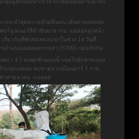
ั้นกลุ่มผู้ลักลอบนำเข้าจากไทยเมียนมาและจีน
้าที่จะประจำจุดตรวจห้วยหินฝน เส้นทางแม่สอด
อร์จูนเนอร์สีดำขับมาจากอ. แม่สอดมุ่งหน้า
 เกี่ยวกับที่พักของพวกเขาในช่วง 14 วันที่
ณสุขอำเภอแม่สอดตรวจหา COVID ก่อนกักกัน
ชาวพม่า 4 7 คนพุ่งข้ามแม่น้ำเมยไปยังชายแดน
วดอำเภอแม่สอด พบชายจากเมียนมาร์ 1 ราย
 ท่าสายลวดอ. แม่สอด