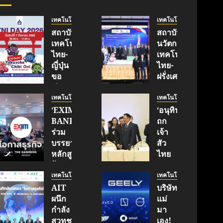
เทคโนโลยี
เทคโนโลยี
สถาบัน
สถาบัน
เทคโนโลยี
นวัตกรรม
ไทย-
เทคโนโลยี
ญี่ปุ่น
ไทย-
ขอ
ฝรั่งเศส
เชิญ
(TFII)
เข้า
มจพ.ฉลอง
เทคโนโลยี
เทคโนโลยี
ร่วม
36 ปี
‘EXIM
‘อนุทิน’
งาน
แห่ง
BANK’
ถก
TNI
ความ
ร่วม
เจ้า
Day
ร่วม
บรรยาย
สัว
2026
มือ
หลักสูตร
ไทย
ฉลอง
ไทย-
ผู้
|
ครบ
ฝรั่งเศส
บริหาร
ประชาชาติ
เทคโนโลยี
เทคโนโลยี
รอบ
เดิน
หนุน
ธุรกิจ
AIT
บริษัท
19 ปี
หน้า
ธุรกิจ
|
ผนึก
แม่
TNI
ขับ
‘Wellness-
LINE
กำลัง
มา
เคลื่อน
Longevity’
TODAY
สวทช.
เอง!