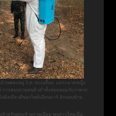
ัดบ้านพละหมู่ 3 ต. ขะเนจื้ออ. แม่ระมาดหญิง
ม็กซ์ การสอบถามคนผิวดำทั้งหมดยอมรับว่าพวก
นฝั่งเมียวดีของไซต์เมียนมาร์ ลักลอบข้าม
บ้านห้วยหินฝนเข้าตรวจเยี่ยม พบสาวไทยเป็น