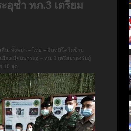
ะอุซ้ำ ทภ.3 เตรียม
ืน. ทั้งพม่า – ไทย – จีนหนีโควิดข้าม
งเมียนมาระอุ – ทบ. 3 เตรียมรองรับผู้
ก 10 จุด