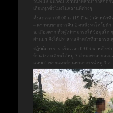
วันที่ 19 มีนาคม เจ้าหน้าที่สามารถสกัดก
เกือบทุกชั่วโมงในสถานที่ต่างๆ
ตั้งแต่เวลา 06.00 น. (19 มี.ค. ) เจ้าหน
– ตากพบชายชาวจีน 2 คนนั่งรถโตโยต้า ฟ
อ. เมืองตาก ทั้งคู่ไม่สามารถให้ข้อมูลใด ๆ
ผ่านมา จึงได้ประสานเจ้าหน้าที่สาธาร
ปฏิบัติการร. ร. เริ่มเวลา 09:05 น. หญิง
บ้านวังตะเคียนใต้หมู่ 7 ตำบลท่าสายล
แอบเข้าชายแดนบ้านท่าอาถรรพ์หมู่ 3 ต.