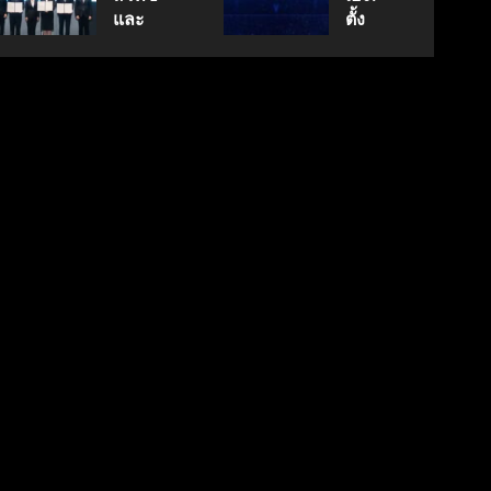
นวัตกรรม
กรกฎาคม
สู่
และ
ตั้ง
17, 2026
สู่
ตลาด
พฤษภาคม
สภา
Geely
0
18, 2026
อนาคต
โลก
ดิจิทัลฯ
Auto
0
คาร์บอน
ลง
Thailand
ต่ำ
มิถุนายน
นาม
ดูแล
7, 2026
MOU
แบรนด์
0
มิถุนายน
ยก
ลูกใน
27,
ระดับ
ไทย
2026
Data
0
& AI
เมษายน
8,
ขับ
2026
เคลื่อน
0
อธิปไตย
เทคโนโลยี
ไทย
เมษายน
28,
2026
0