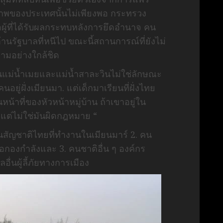
าพของประเทศนั้นไม่เพียงพอ กระทรวง
อผู้ที่ได้รับผลกระทบหลังการยึดอำนาจ คน
ต้านรัฐบาลที่หนีไป ขณะนี้สถานการณ์ที่ยังไม่
ามอย่างใกล้ชิด
นแม่น้ำเมยและแม่น้ำสาละวินไม่ใช่ลักษณะ
ยู่ฝั่งเมียนมา. แต่เด็กมาเรียนที่ฝั่งไทย
หน้าที่ของหัวหน้าหมู่บ้าน ถ้าเขาอยู่ใน
แต่ไม่ใช่มันผิดกฎหมาย “
คนสัญชาติไทยที่ทำงานในเมียนมาร์ 2. คน
ือกองกำลังและ 3. คนชาติอื่น ๆ องค์กร
่นผู้ลี้ภัยทางการเมือง