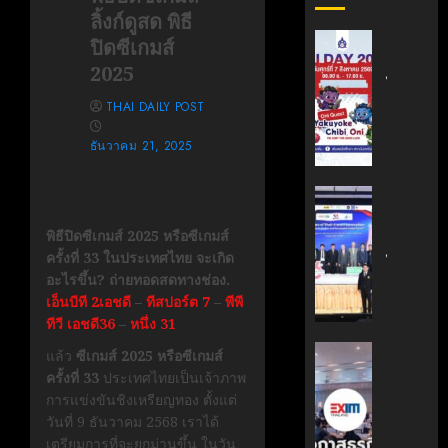
ลิ้งก์ดูสด พิธี
สถาบัน
ปิดซีเกมส์
เทคโนโล
2025
ไทย-
ญี่ปุ่น
THAI DAILY POST
ขอ
ธันวาคม 21, 2025
เชิญ
เข้า
ร่วม
สถาบัน
งาน
นวัตกรร
พิธีปิดซีเกมส์ 2025 หรือซีเกมส์
TNI
เทคโนโล
ครั้งที่ 33 ในประเทศไทย จะเกิด
Day
ไทย-
อะไรขึ้น? ถ่ายทอดสดทางช่อง.
2026
ฝรั่งเศส
เอ็นบีที 2เอชดี
–
ทีสปอร์ต 7
–
พีพี
ฉลอง
(TFII)
ทีวี เอชดี36
–
หนึ่ง 31
ครบ
มจพ.ฉล
รอบ
36
‘EXIM
แล้ว
ซีเกมส์ 2025 หรือซีเกมส์
19
ปี
BANK’
ครั้งที่ 33
ประเทศไทยเป็นเจ้าภาพ
ปี
แห่ง
ร่วม
การแข่งขันชิงเหรียญทอง ตั้งแต่
TNI
ความ
บรรยาย
วันที่ 9 ธันวาคม 2568 เราได้
ร่วม
หลักสูตร
เตรียมการที่จะยกม่านขึ้น ในวัน