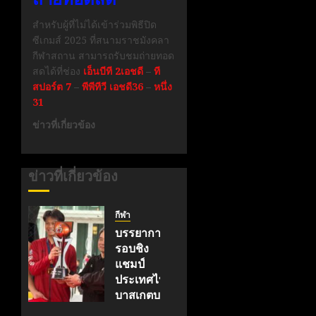
สำหรับผู้ที่ไม่ได้เข้าร่วมพิธีปิด
ซีเกมส์ 2025 ที่สนามราชมังคลา
กีฬาสถาน สามารถรับชมถ่ายทอด
สดได้ที่ช่อง
เอ็นบีที 2เอชดี
–
ที
สปอร์ต 7
–
พีพีทีวี เอชดี36
–
หนึ่ง
31
ข่าวที่เกี่ยวข้อง
ข่าวที่เกี่ยวข้อง
กีฬา
บรรยากาศ
รอบชิง
แชมป์
ประเทศไทย
บาสเกตบอล
3X3