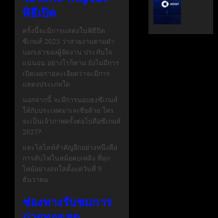
ระดับ
ตั้ง
พิธีเปิด
Data
Geely
&
Auto
ครั้งนี้จะมีการแสดงในพิธีปิด
AI
Thaila
ซีเกมส์ 2025 ว่าสวยงามตามคำ
ขับ
ดูแล
บอกเล่าของผู้จัดงาน ประทับใจ
เคลื่อน
แบรนด์
แน่นอน อย่างไรก็ตาม ยังไม่มีการ
อธิปไตย
ลูก
เปิดเผยรายละเอียดว่าจะมีการ
เทคโนโล
ใน
แสดงประเภทใด
ไทย
ไทย
นอกจากนี้ จะมีการมอบธงซีเกมส์
ให้กับประเทศมาเลเซียด้วย ใคร
เมษายน
เมษายน
28,
8,
จะเป็นเจ้าภาพครั้งต่อไปคือซีเกมส์
2026
2026
2027?
0
0
และไฮไลท์สำคัญอีกอย่างหนึ่งคือ
การดับไฟในหม้อคบเพลิง ที่ลุก
ไหม้อย่างสดใสตั้งแต่วันที่ 9
ธันวาคม
ช่องทางรับชมการ
ถ่ายทอดสด