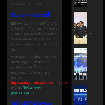
กรกฎาคม
มือ
ผู้
อาทิตย์ที่ 20 ธันวาคม 2568
17, 2026
ไทย-
บริหาร
ฝรั่งเศส
วัน-เวลา-สถานที่
หนุน
0
‘อนุทิน’
เดิน
ธุรกิจ
ถก
หน้า
พิธีปิดซีเกมส์ 2025 จะมีขึ้นในวัน
‘Wellne
เจ้า
ขับ
อาทิตย์ที่ 20 ธันวาคม 2568 เวลา
Longev
สัว
เคลื่อน
18.00 น. และจะจัดขึ้นที่สนามรา
สู่
ไทย
นวัตกรร
ชมังคลากีฬาสถาน หัวหมาก
ตลาด
|
สู่
กรุงเทพฯ เช่นเดิม เช่นเดียวกับพิธี
โลก
ประชาชา
อนาคต
เปิด
ธุรกิจ
AIT
คาร์บอน
มิถุนายน
|
ผนึก
สำหรับแฟนกีฬาที่ต้องการเข้าร่วม
7, 2026
ต่ำ
LINE
กำลัง
พิธีรับปริญญานี้ สามารถลง
TODAY
สวทช.
0
ทะเบียนจองบัตรได้ ผ่านระบบ
มิถุนายน
และ
ออนไลน์บนเว็บไซต์อย่างเป็น
27,
พฤษภาคม
สภา
2026
ทางการ
18, 2026
ดิจิทัลฯ
https://seagames2025.com/events
0
ลง
บริษัท
0
หรือช่อง
ไลน์ทางการ:
นาม
แม่
@SEAGAMES
MOU
มา
ไฮไลท์สำคัญของ
ยก
เอง!