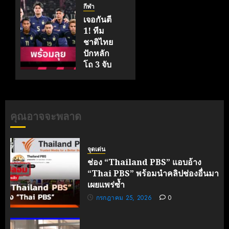
นักเรียน
กีฬา
ชาย
เจอกันตี
แชมป์
1! ทีม
กีฬา
ชาติไทย
7HD
ปักหลัก
2026
โถ 3 จับ
สลากเอ
มิถุนายน
เชียนคัพ
23, 2026
2027 ลุ้น
0
ดวล
คุณอาจจะพลาด
ญี่ปุ่น-
เกาหลีใต้
จุดเด่น
พฤษภาคม
ช่อง “Thailand PBS” แอบอ้าง
31, 2026
0
“Thai PBS” พร้อมนำคลิปช่องอื่นมา
เผยแพร่ซ้ำ
กรกฎาคม 25, 2026
0