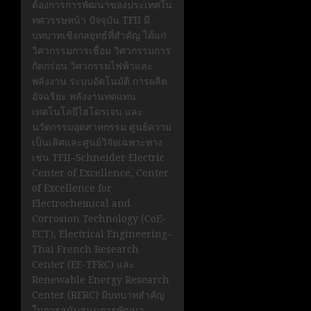
ต้องการการพัฒนาของประเทศใน
ทศวรรษหน้า ปัจจุบัน TFII มี
บทบาทเชิงกลยุทธ์ที่สำคัญ ได้แก่
วิศวกรรมการเชื่อม วิศวกรรมการ
กัดกร่อน วิศวกรรมไฟฟ้าและ
พลังงาน ระบบอัตโนมัติ การผลิต
อัจฉริยะ พลังงานทดแทน
เทคโนโลยีไฮโดรเจน และ
นวัตกรรมอุตสาหกรรม ศูนย์ความ
เป็นเลิศและศูนย์วิจัยเฉพาะทาง
เช่น TFII–Schneider Electric
Center of Excellence, Center
of Excellence for
Electrochemical and
Corrosion Technology (CoE-
ECT), Electrical Engineering–
Thai French Research
Center (EE-TFRC) และ
Renewable Energy Research
Center (RERC) มีบทบาทสำคัญ
ในการสนับสนุนการพัฒนา