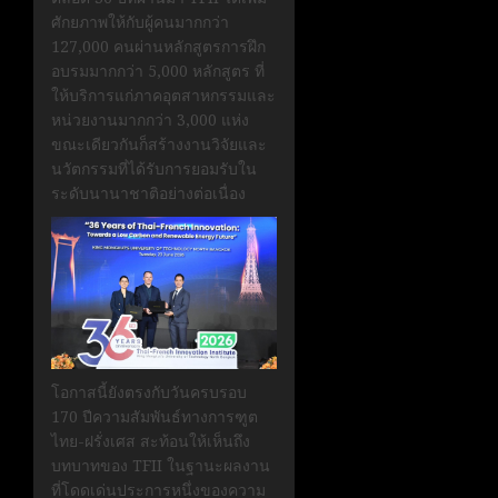
ศักยภาพให้กับผู้คนมากกว่า
127,000 คนผ่านหลักสูตรการฝึก
อบรมมากกว่า 5,000 หลักสูตร ที่
ให้บริการแก่ภาคอุตสาหกรรมและ
หน่วยงานมากกว่า 3,000 แห่ง
ขณะเดียวกันก็สร้างงานวิจัยและ
นวัตกรรมที่ได้รับการยอมรับใน
ระดับนานาชาติอย่างต่อเนื่อง
โอกาสนี้ยังตรงกับวันครบรอบ
170 ปีความสัมพันธ์ทางการฑูต
ไทย-ฝรั่งเศส สะท้อนให้เห็นถึง
บทบาทของ TFII ในฐานะผลงาน
ที่โดดเด่นประการหนึ่งของความ