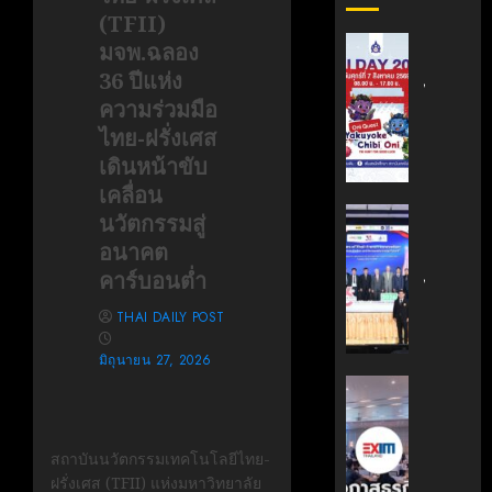
(TFII)
สถาบัน
มจพ.ฉลอง
เทคโนโล
36 ปีแห่ง
ไทย-
ความร่วมมือ
ญี่ปุ่น
ไทย-ฝรั่งเศส
ขอ
เดินหน้าขับ
เชิญ
เข้า
เคลื่อน
ร่วม
สถาบัน
นวัตกรรมสู่
งาน
นวัตกรร
อนาคต
TNI
เทคโนโล
คาร์บอนต่ำ
Day
ไทย-
2026
ฝรั่งเศส
THAI DAILY POST
ฉลอง
(TFII)
ครบ
มจพ.ฉล
มิถุนายน 27, 2026
รอบ
36
‘EXIM
19
ปี
BANK’
ปี
แห่ง
ร่วม
TNI
ความ
สถาบันนวัตกรรมเทคโนโลยีไทย-
บรรยาย
ร่วม
ฝรั่งเศส (TFII) แห่งมหาวิทยาลัย
หลักสูตร