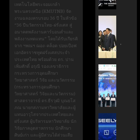
กรกฎาคม
มือ
เทคโนโลยีพระจอมเกล้า
ผู้
17, 2026
ไทย-
พระนครเหนือ (KMUTNB) จัด
บริหาร
ฝรั่งเศส
งานฉลองครบรอบ 36 ปี ในหัวข้อ
หนุน
0
‘อนุทิน’
เดิน
“36 ปีนวัตกรรมไทย-ฝรั่งเศส สู่
ธุรกิจ
ถก
หน้า
อนาคตพลังงานคาร์บอนต่ำและ
‘Wellne
เจ้า
ขับ
พลังงานทดแทน” โดยได้รับเกียรติ
Longev
สัว
เคลื่อน
จาก ฯพณฯ ฌอง-คล็อด ปอยเปือฟ
สู่
ไทย
นวัตกรร
เอกอัครราชทูตฝรั่งเศสประจำ
ตลาด
|
สู่
ประเทศไทย พร้อมด้วย ดร. ปาน
โลก
ประชาชา
อนาคต
เพิ่มศักดิ์ อรุณี รองเลขาธิการ
ธุรกิจ
AIT
คาร์บอน
กระทรวงการอุดมศึกษา
มิถุนายน
|
ผนึก
7, 2026
ต่ำ
วิทยาศาสตร์ วิจัย และนวัตกรรม
LINE
กำลัง
(กระทรวงการอุดมศึกษา
TODAY
สวทช.
0
มิถุนายน
วิทยาศาสตร์ วิจัยและนวัตกรรม)
และ
27,
ศาสตราจารย์ ดร.ธีรวุฒิ บุณยโส
พฤษภาคม
สภา
2026
18, 2026
ภณ นายกสภามหาวิทยาลัยและผู้
ดิจิทัลฯ
0
แทนอาวุโสจากประเทศไทยและ
ลง
บริษัท
0
ฝรั่งเศส ผู้บริหารมหาวิทยาลัย นัก
นาม
แม่
วิจัยภาคอุตสาหกรรม นักศึกษา
MOU
มา
ศิษย์เก่า และผู้มีส่วนได้ส่วนเสีย
ยก
เอง!