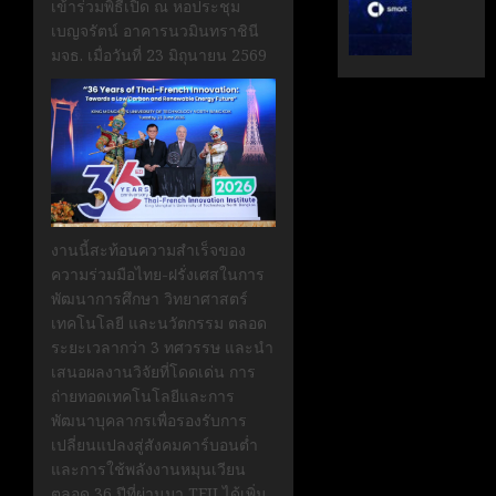
เข้าร่วมพิธีเปิด ณ หอประชุม
ระดับ
ตั้ง
เบญจรัตน์ อาคารนวมินทราชินี
Data
Geely
มจธ. เมื่อวันที่ 23 มิถุนายน 2569
&
Auto
AI
Thaila
ขับ
ดูแล
เคลื่อน
แบรนด์
อธิปไตย
ลูก
เทคโนโล
ใน
ไทย
ไทย
งานนี้สะท้อนความสำเร็จของ
เมษายน
เมษายน
28,
ความร่วมมือไทย-ฝรั่งเศสในการ
8,
2026
2026
พัฒนาการศึกษา วิทยาศาสตร์
เทคโนโลยี และนวัตกรรม ตลอด
0
0
ระยะเวลากว่า 3 ทศวรรษ และนำ
เสนอผลงานวิจัยที่โดดเด่น การ
ถ่ายทอดเทคโนโลยีและการ
พัฒนาบุคลากรเพื่อรองรับการ
เปลี่ยนแปลงสู่สังคมคาร์บอนต่ำ
และการใช้พลังงานหมุนเวียน
ตลอด 36 ปีที่ผ่านมา TFII ได้เพิ่ม