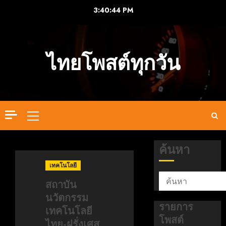
Skip
3:40:44 PM
to
content
ไทยโพสต์ทุกวัน
Primary
Menu
ค้นหา
เทคโนโลยี
สถาบัน
นวัตกรรม
รายการ
เทคโนโลยี
โพสต์
ไทย-ฝรั่งเศส