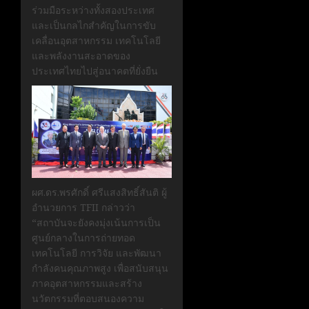
ร่วมมือระหว่างทั้งสองประเทศ
และเป็นกลไกสำคัญในการขับ
เคลื่อนอุตสาหกรรม เทคโนโลยี
และพลังงานสะอาดของ
ประเทศไทยไปสู่อนาคตที่ยั่งยืน
ผศ.ดร.พรศักดิ์ ศรีแสงสิทธิ์สันติ ผู้
อำนวยการ TFII กล่าวว่า
“สถาบันจะยังคงมุ่งเน้นการเป็น
ศูนย์กลางในการถ่ายทอด
เทคโนโลยี การวิจัย และพัฒนา
กำลังคนคุณภาพสูง เพื่อสนับสนุน
ภาคอุตสาหกรรมและสร้าง
นวัตกรรมที่ตอบสนองความ