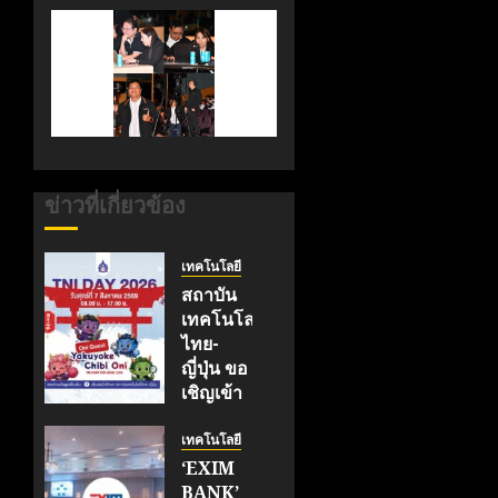
ข่าวที่เกี่ยวข้อง
เทคโนโลยี
สถาบัน
เทคโนโลยี
ไทย-
ญี่ปุ่น ขอ
เชิญเข้า
ร่วมงาน
TNI
เทคโนโลยี
Day
‘EXIM
2026
BANK’