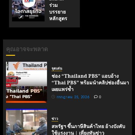
ฉลอง
ร่วม
ครบรอบ
บรรยาย
19 ปี
หลักสูตร
TNI
ผู้บริหาร
หนุน
กรกฎาคม
ธุรกิจ
17, 2026
‘Wellness-
คุณอาจจะพลาด
0
Longevity’
สู่ตลาด
โลก
จุดเด่น
ช่อง “Thailand PBS” แอบอ้าง
มิถุนายน 7,
“Thai PBS” พร้อมนำคลิปช่องอื่นมา
2026
0
เผยแพร่ซ้ำ
กรกฎาคม 25, 2026
0
ข่าว
สหรัฐฯ ขึ้นภาษีสินค้าไทย อ้างบังคับ
ใช้แรงงาน | เที่ยงทันข่าว