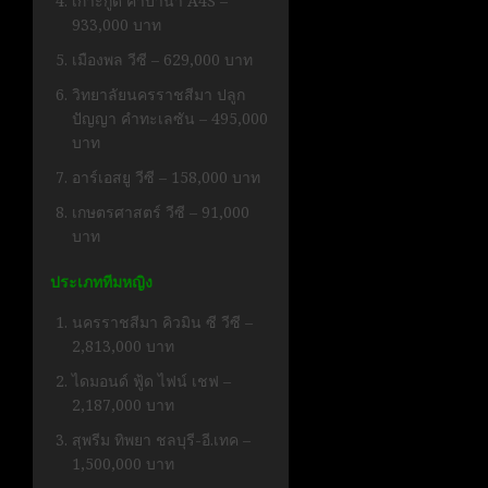
เกาะกูด คาบาน่า A4S –
933,000 บาท
เมืองพล วีซี – 629,000 บาท
วิทยาลัยนครราชสีมา ปลูก
ปัญญา คำทะเลซัน – 495,000
บาท
อาร์เอสยู วีซี – 158,000 บาท
เกษตรศาสตร์ วีซี – 91,000
บาท
ประเภททีมหญิง
นครราชสีมา คิวมิน ซี วีซี –
2,813,000 บาท
ไดมอนด์ ฟู้ด ไฟน์ เชฟ –
2,187,000 บาท
สุพรีม ทิพยา ชลบุรี-อี.เทค –
1,500,000 บาท