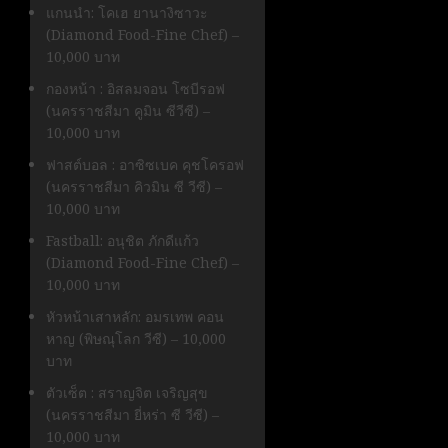
แกนนำ: โคเฮ ยานางิซาวะ
(Diamond Food-Fine Chef) –
10,000 บาท
กองหน้า : อิสลมจอน โซบีรอฟ
(นครราชสีมา คูมิน ซีวีซี) –
10,000 บาท
ฟาสต์บอล : อาซิซเบค คุชโครอฟ
(นครราชสีมา คิวมิน ซี วีซี) –
10,000 บาท
Fastball: อนุชิต ภักดีแก้ว
(Diamond Food-Fine Chef) –
10,000 บาท
หัวหน้าเสาหลัก: อมรเทพ คอน
หาญ (พิษณุโลก วีซี) – 10,000
บาท
ตัวเซ็ต : สราญจิต เจริญสุข
(นครราชสีมา ยี่หร่า ซี วีซี) –
10,000 บาท