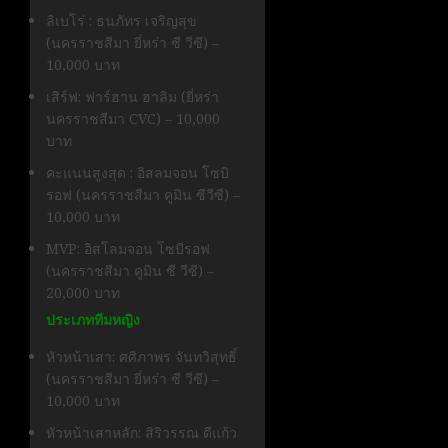
ลิเบโร่ : ธนภัทร เจริญสุข
(นครราชสีมา ยี่หร่า ซี วีซี) –
10,000 บาท
เสิร์ฟ: ฟาร์ฮาน ฮาลิม (ยี่หร่า
นครราชสีมา CVC) – 10,000
บาท
คะแนนสูงสุด : อิสลมจอน โซบิ
รอฟ (นครราชสีมา คูมิน ซีวีซี) –
10,000 บาท
MVP: อิสโลมจอน โซบีรอฟ
(นครราชสีมา คูมิน ซี วีซี) –
20,000 บาท
ประเภททีมหญิง
หัวหน้าเสา: ศศิภาพร จันทวิสุทธิ์
(นครราชสีมา ยี่หร่า ซี วีซี) –
10,000 บาท
หัวหน้าเสาหลัก: สิริวรรณ ดีแก้ว