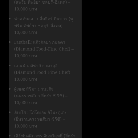
(สุพรีม ทิพย์ยา ชลบุรี-อี.เทค) –
10,000 บาท
ฟาสต์บอล : ปลื้มจิตร์ ถินขาว (ซู
พรีม ทิพย์ยา ชลบุรี-อี.เทค) –
10,000 บาท
Fastball: แก้วกัลยา กมลตา
(Diamond Food-Fine Chef) –
10,000 บาท
แกนนำ: มิซากิ ยามาอุจิ
(Diamond Food-Fine Chef) –
10,000 บาท
ผู้เซต: สิริมา มานะกิจ
(นครราชสีมา ยี่หร่า ซี วีซี) –
10,000 บาท
ลิเบโร : โกโตเอะ อิโนะอุเอะ
(ยี่หร่านครราชสีมา ซีวีซี) –
10,000 บาท
เสิร์ฟ: ศศิภาพร จันทวิสุทธิ์ (ยี่หร่า