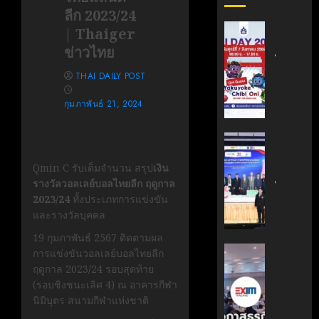
ลีก 2023/24
สถาบัน
| Thaiger
เทคโนโล
ข่าวไทย
ไทย-
ญี่ปุ่น
THAI DAILY POST
ขอ
กุมภาพันธ์ 21, 2024
เชิญ
เข้า
ร่วม
สถาบัน
งาน
นวัตกรร
Qmin C รับเต็มจำนวน สรุป
เงิน
TNI
เทคโนโล
รางวัลวอลเลย์บอลไทยลีก ฤดูกาล
Day
ไทย-
2023/24
ทั้งประเภทการแข่งขัน
2026
ฝรั่งเศส
และรางวัลบุคคล
ฉลอง
(TFII)
ครบ
มจพ.ฉล
19 กุมภาพันธ์ 2567 ติดตามผล
รอบ
36
‘EXIM
การแข่งขันวอลเลย์บอลไทยลีก
19
ปี
BANK’
ฤดูกาล 2023/24 รอบสุดท้าย
ปี
แห่ง
ร่วม
(รอบชิงชนะเลิศ 4) ณ อาคารกีฬา
TNI
ความ
บรรยาย
นิมิบุตร สนามกีฬาแห่งชาติ
ร่วม
หลักสูตร