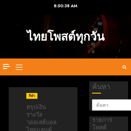
Skip
8:50:39 AM
to
content
ไทยโพสต์ทุกวัน
Primary
Menu
ค้นหา
กีฬา
สรุปเงิน
รางวัล
รายการ
วอลเลย์บอล
โพสต์
ไทยแลนด์