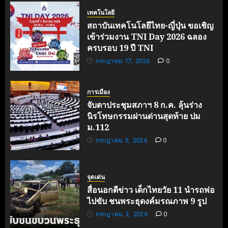
เทคโนโลยี
สถาบันเทคโนโลยีไทย-ญี่ปุ่น ขอเชิญ
เข้าร่วมงาน TNI Day 2026 ฉลอง
ครบรอบ 19 ปี TNI
กรกฎาคม 17, 2026
0
การเมือง
จับตาประชุมสภาฯ 8 ก.ค. ลุ้นร่าง
นิรโทษกรรมผ่านด่านสุดท้าย ปม
ม.112
กรกฎาคม 5, 2026
0
จุดเด่น
สื่อนอกตีข่าว เด็กไทยวัย 11 นำรถพ่อ
ไปขับ ชนพระธุดงค์มรณภาพ 9 รูป
กรกฎาคม 3, 2026
0