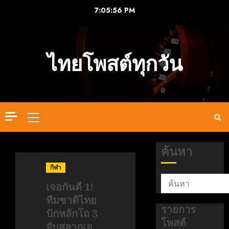
Skip
7:05:56 PM
to
content
ไทยโพสต์ทุกวัน
Primary
Menu
ค้นหา
กีฬา
เจอกันตี 1!
ทีมชาติไทย
รายการ
ปักหลักโถ 3
โพสต์
จับสลากเอ