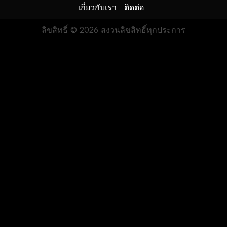
เกี่ยวกับเรา
ติดต่อ
ลิขสิทธิ์ © 2026 สงวนลิขสิทธิ์ทุกประการ