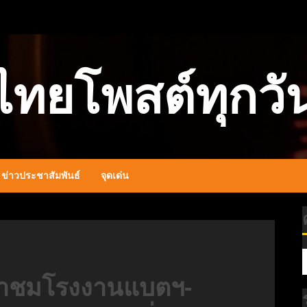
ไทยโพสต์ทุกวั
ข่าวประชาสัมพันธ์
จุดเด่น
พาชมโรงงานแบตฯ-