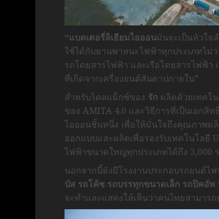
“แบตเตอรี่ลิเธียมไอออน
มันจะเป็นหัวใ
ใช้ได้กับยานพาหนะไฟฟ้าทุกประเภทไม่ว่
รถโดยสารไฟฟ้า และเรือโดยสารไฟฟ้า เพื
ที่เกิดจากเครื่องยนต์สันดาปภายใน”
สำหรับไคลแม็กซ์ของ
รัก
ผลิตด้วยเทคโนโ
ของ AMITA 4.0 และวิธีการที่เป็นเอกสิทธิ
ไอออนชั้นหนึ่ง เพื่อให้มั่นใจถึงคุณภาพผ
ออกแบบและผลิตเพื่อรองรับเทคโนโลยี U
ไฟฟ้าขนาดใหญ่ทุกประเภทได้ถึง 3,000 ร
นอกจากนี้ยังมีโรงงานประกอบรถยนต์ไฟฟ
บัส รถโค้ช รถบรรทุกขนาดเล็ก รถปิคอัพ
ฯ
จะทำและแสดงให้เห็นว่าคนไทยสามารถทำสิ