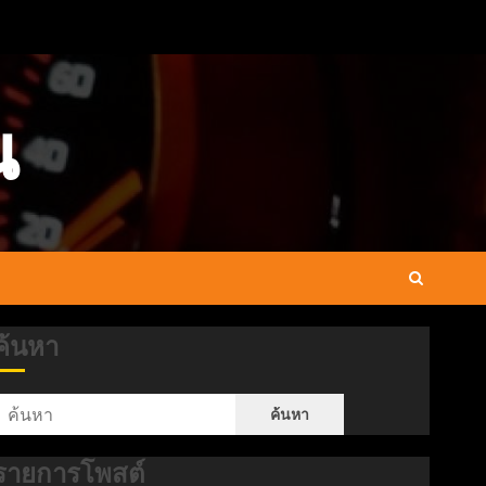
น
ค้นหา
ค้นหา
รายการโพสต์