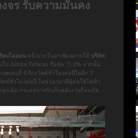
จร รับความมั่นคง
เธียมไอออน
ครั้งแรกในอาเซียนภายใต้
บริษัท
นใน Amita Taiwan ถือหุ้น 71.2% จากนั้น
เตอรี่ 4 กิกะวัตต์ชั่วโมงต่อปีในอีก 3
ตต์ชั่วโมงต่อปี ในช่วงเวลาที่ผู้คนใช้ไฟฟ้า
ุกเฉิน กระแสการกักเก็บพลังงานก็จะเกิด