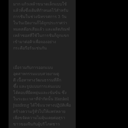
มาก แก้วเหล้าขนาดเล็กแบบใช้
แล้วทิ้งซึ่งเดิมทีกำหนดไว้สำหรับ
การชิมในช่วงนิทรรศการ 3 วัน
ในวันเปิดงานก็ได้ถูกประกาศว่า
หมดสต๊อกเสียแล้ว และผลิตภัณฑ์
เหล้าซอสที่ใช้ในการชิมก็ถูกแขก
เข้ามาต่อคิวเพื่อจองอย่าง
กระตือรือร้นเช่นกัน
เมื่อรวมกับการออกแบบ
อุตสาหกรรมแบบสวยงามดู
ดี เนื้อหาทางวัฒนธรรมที่ลึก
ซึ้ง และรูปแบบการเล่นแบบ
โต้ตอบที่ยืดหยุ่นและเข้มข้น ซึ่ง
ในระยะเวลาที่จำกัดนั้น Hankol
Junfeng ได้ใช้แนวทางปฏิบัติเพื่อ
สร้างความรู้ทั่วไปให้แพร่หลาย
เพื่อขจัดความไม่คุ้นเคยต่อสุรา
ขาวของจีนกับผู้บริโภคชาว