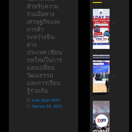
สำหรับความ
สถาบัน
ร่วมมือทาง
เทคโนโล
เศรษฐกิจและ
ไทย-
การค้า
ญี่ปุ่น
ระหว่างจีน-
ขอ
ต่าง
เชิญ
เข้า
ประเทศ เขียน
ร่วม
สถาบัน
บทใหม่ในการ
งาน
นวัตกรร
แลกเปลี่ยน
TNI
เทคโนโล
วัฒนธรรม
Day
ไทย-
และการเรียน
2026
ฝรั่งเศส
รู้ร่วมกัน
ฉลอง
(TFII)
ครบ
มจพ.ฉล
THAI DAILY POST
รอบ
36
‘EXIM
กันยายน 28, 2023
19
ปี
BANK’
ปี
แห่ง
ร่วม
TNI
ความ
บรรยาย
ร่วม
หลักสูตร