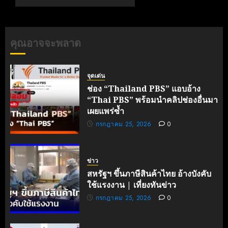
ยั่งยืน
‘ไทย’
ทรานส์
มิถุนายน
ฟอร์ม AI
20, 2026
เต็มรูป
คุณอาจจะพลาด
0
แบบ
พฤษภาคม
จุดเด่น
30, 2026
0
ช่อง “Thailand PBS” แอบอ้าง
“Thai PBS” พร้อมนำคลิปช่องอื่นมา
เผยแพร่ซ้ำ
กรกฎาคม 25, 2026
0
ข่าว
สหรัฐฯ ขึ้นภาษีสินค้าไทย อ้างบังคับ
ใช้แรงงาน | เที่ยงทันข่าว
กรกฎาคม 25, 2026
0