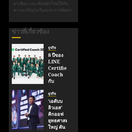
อาเซียน และเติมพลังใหม่ให้กับ
ความเจริญรุ่งเรืองและการพัฒนา
ข่าวที่เกี่ยวข้อง
ธุรกิจ
8 ปีของ
LINE
Certified
Coach
กับ
ภารกิจ
สร้าง
ธุรกิจ
Ecosystem
‘เอดับบ
ให้ SME
ลิวเอส’
ไทย
คิกออฟ
เติบโต
ยุทธศาสตร์
อย่าง
ใหญ่ ดัน