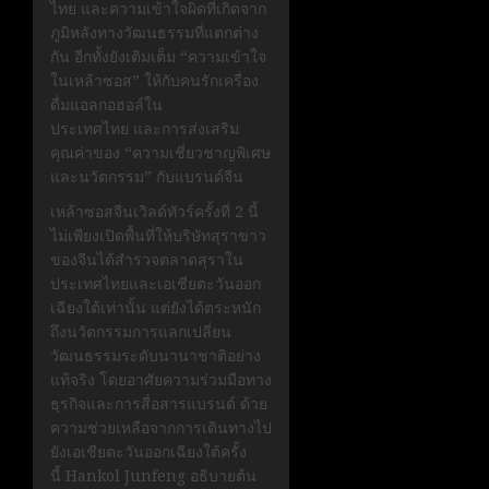
ไทย และความเข้าใจผิดที่เกิดจาก
ภูมิหลังทางวัฒนธรรมที่แตกต่าง
กัน อีกทั้งยังเติมเต็ม “ความเข้าใจ
ในเหล้าซอส” ให้กับคนรักเครื่อง
ดื่มแอลกอฮอล์ใน
ประเทศไทย และการส่งเสริม
คุณค่าของ “ความเชี่ยวชาญพิเศษ
และนวัตกรรม” กับแบรนด์จีน
เหล้าซอสจีนเวิลด์ทัวร์ครั้งที่ 2 นี้
ไม่เพียงเปิดพื้นที่ให้บริษัทสุราขาว
ของจีนได้สำรวจตลาดสุราใน
ประเทศไทยและเอเชียตะวันออก
เฉียงใต้เท่านั้น แต่ยังได้ตระหนัก
ถึงนวัตกรรมการแลกเปลี่ยน
วัฒนธรรมระดับนานาชาติอย่าง
แท้จริง โดยอาศัยความร่วมมือทาง
ธุรกิจและการสื่อสารแบรนด์ ด้วย
ความช่วยเหลือจากการเดินทางไป
ยังเอเชียตะวันออกเฉียงใต้ครั้ง
นี้ Hankol Junfeng อธิบายต้น