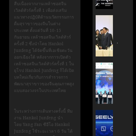
กรกฎาคม
สืบเนื่องจากงานเหล้าซอสจีน
มือ
ผู้
17, 2026
เวิลด์ทัวร์ครั้งที่ 1 เพื่อส่งเสริม
ไทย-
บริหาร
แนวทางปฏิบัติด้านนวัตกรรมการ
ฝรั่งเศส
หนุน
0
‘อนุทิน’
ดื่มสุราขาวของจีนในต่าง
เดิน
ธุรกิจ
ถก
ประเทศ ตั้งแต่วันที่ 10-15
หน้า
‘Wellne
เจ้า
กันยายน เหล้าซอสจีนเวิลด์ทัวร์
ขับ
Longev
สัว
ครั้งที่ 2 ซึ่งนำโดย Hankol
เคลื่อน
สู่
ไทย
Junfeng ได้จัดขึ้นที่เอเชียตะวัน
นวัตกรร
ตลาด
|
ออกเฉียงใต้ หลังจากการเปิดตัว
สู่
โลก
ประชาชา
เหล้าซอสจีนเวิลด์ทัวร์ครั้งที่ 1 ใน
อนาคต
ธุรกิจ
AIT
ยุโรป Hankol Junfeng ก็ได้เปิด
คาร์บอน
มิถุนายน
|
ผนึก
7, 2026
บทใหม่เกี่ยวกับการสำรวจการ
ต่ำ
LINE
กำลัง
พัฒนาสุราขาวของจีนคุณภาพสูง
TODAY
สวทช.
0
แบบสองวงจรในประเทศไทย
มิถุนายน
และ
27,
พฤษภาคม
สภา
2026
18, 2026
ดิจิทัลฯ
0
ในระหว่างการเดินทางครั้งนี้ ทีม
ลง
บริษัท
0
งาน Hankol Junfeng นำ
นาม
แม่
โดย Yang Fan ซีอีโอ Hankol
MOU
มา
Junfeng ใช้ระยะเวลา 6 วัน ได้
ยก
เอง!