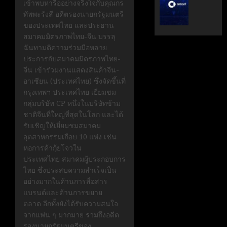
เข้าพบหารืออย่างจริงใจกับคุณกร
ระดับ
ตั้ง
ทัพพะรังสี อดีตรองนายกรัฐมนตรี
Data
Geely
ของประเทศไทย และประธาน
&
Auto
สมาคมมิตรภาพไทย-จีน บรรลุ
AI
Thaila
ฉันทามติความร่วมมือหลาย
ขับ
ดูแล
ประการกับสมาคมมิตรภาพไทย-
เคลื่อน
แบรนด์
จีน เข้าร่วมงานแสดงสินค้าจีน-
อธิปไตย
ลูก
อาเซียน (ประเทศไทย) ซึ่งจัดขึ้นที่
เทคโนโล
ใน
กรุงเทพฯ ประเทศไทย เยี่ยมชม
ไทย
ไทย
กลุ่มบริษัท CP หนึ่งในบริษัทข้าม
ชาติจีนที่ใหญ่ที่สุดในโลก และได้
เมษายน
เมษายน
28,
รับเชิญให้เยี่ยมชมสมาคม
8,
2026
2026
อุตสาหกรรมเกือบ 10 แห่ง เช่น
หอการค้ากุ้ยโจวใน
0
0
ประเทศไทย สมาคมผู้ประกอบการ
ไทย ซึ่งประสบความสำเร็จเป็น
อย่างมากในด้านการสื่อสาร
แบรนด์และด้านการขยาย
ตลาด อีกทั้งยังได้รับความสนใจ
จากแฟน ๆ มากมาย รวมถึงอดีต
รองนายกรัฐมนตรีของ