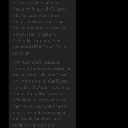
กำเนิดของเหล้าซอสจีนและ
วัฒนธรรมจีนอย่างลึกซึ้ง พูดคุย
เกี่ยวกับวัฒนธรรมสุราของ
จีน อุตสาหกรรมสุราขาวของ
จีน และแบรนด์สุราขาวของจีน
อย่างละเอียด โดยอธิบาย
ถึง Hankol Junfeng “รักษา
คุณภาพเท่าชีวิต” ” และ “ความ
เป็นสูงสุด”
สำหรับอนาคตนั้น Hankol
Junfeng ไม่เพียงมุ่งมั่นที่จะขยาย
ตลาดสุราในอาเซียนโดยอิงจาก
ประเทศไทย และเพิ่มชื่อเสียงของ
แบรนด์สุราในพื้นที่การผลิตเหริน
ฮวยเท่านั้น แต่ยังส่งเสริมการ
สร้างขีดความสามารถด้านการ
สื่อสารระหว่างประเทศด้านสุรา
ผ่านความร่วมมือทางเศรษฐกิจ
และการค้า ส่งเสริมการแลก
เปลี่ยนทางวัฒนธรรมจีน-