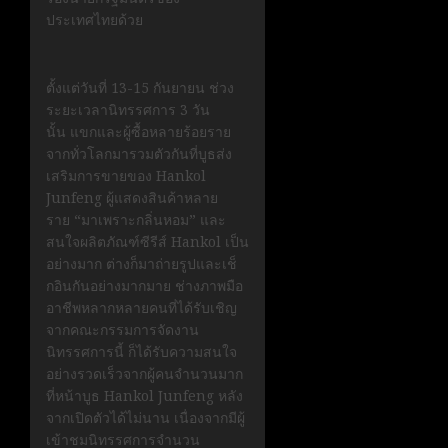
ประเทศไทยด้วย
ตั้งแต่วันที่ 13-15 กันยายน ช่วง
ระยะเวลานิทรรศการ 3 วัน
นั้น แขกและผู้ซื้อหลายร้อยราย
จากทั่วโลกมารวมตัวกันที่บูธส่ง
เสริมการขายของ Hankol
Junfeng ผู้แสดงสินค้าหลาย
ราย “มาเพราะกลิ่นหอม” และ
สนใจผลิตภัณฑ์ซีรีส์ Hankol เป็น
อย่างมาก ต่างก็มาถ่ายรูปและเช็
กอินกันอย่างมากมาย ช่างภาพมือ
อาชีพหลากหลายคนที่ได้รับเชิญ
จากคณะกรรมการจัดงาน
นิทรรศการนี้ ก็ได้รับความสนใจ
อย่างรวดเร็วจากผู้คนจำนวนมาก
ที่หน้าบูธ Hankol Junfeng หลัง
จากเปิดตัวได้ไม่นาน เนื่องจากมีผู้
เข้าชมนิทรรศการจำนวน