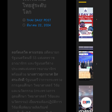
ไทยสู่ระดับ
สถาบัน
โลก
เทคโนโล
THAI DAILY POST
ไทย-
มีนาคม 22, 2024
ญี่ปุ่น
ขอ
เชิญ
เข้า
ร่วม
สถาบัน
ลอร์ดเดวิด คาเมรอน
อดีตนายก
งาน
นวัตกรร
รัฐมนตรีคนที่ 53 แห่งสหราช
TNI
เทคโนโล
อาณาจักร และรัฐมนตรีต่าง
Day
ไทย-
ประเทศแห่งสหราชอาณาจักร
2026
ฝรั่งเศส
พร้อมด้วย
นางสาวสุภามาศ อิส
ฉลอง
(TFII)
สระภักดี
รัฐมนตรีว่าการกระทรวง
ครบ
มจพ.ฉล
การอุดมศึกษา วิทยาศาสตร์ วิจัย
รอบ
36
‘EXIM
และนวัตกรรม (กระทรวงการ
19
ปี
BANK’
อุดมศึกษา วิทยาศาสตร์ วิจัยและ
ปี
แห่ง
ร่วม
นวัตกรรม) เยี่ยมชมห้องปฏิบัติการ
TNI
ความ
บรรยาย
วิจัยเพื่อพัฒนาผลิตภัณฑ์
ร่วม
หลักสูตร