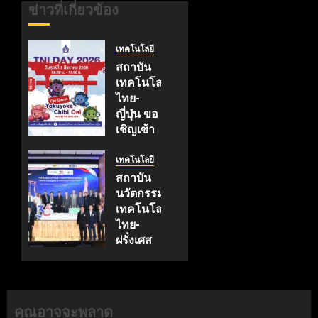
ข่าวที่เกี่ยวข้อง
เทคโนโลยี
สถาบัน
เทคโนโลยี
ไทย-
ญี่ปุ่น ขอ
เชิญเข้า
ร่วมงาน
TNI
เทคโนโลยี
Day
สถาบัน
2026
นวัตกรรม
ฉลอง
เทคโนโลยี
ครบรอบ
ไทย-
19 ปี
ฝรั่งเศส
TNI
(TFII)
มจพ.ฉลอง
กรกฎาคม
36 ปีแห่ง
17, 2026
ความ
คุณอาจจะพลาด
0