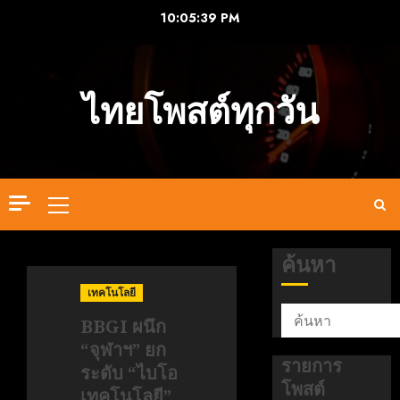
Skip
10:05:40 PM
to
content
ไทยโพสต์ทุกวัน
Primary
Menu
ค้นหา
เทคโนโลยี
BBGI ผนึก
“จุฬาฯ” ยก
รายการ
ระดับ “ไบโอ
โพสต์
เทคโนโลยี”