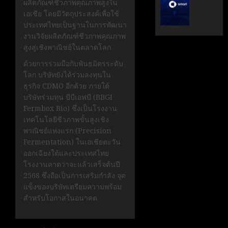
ผลิตภัณฑ์ชีวภาพคุณภาพสูงใน
ระดับ
ตั้ง
เอเชีย โดยมีวัตถุประสงค์เพื่อใช้
Data
Geely
ประเทศไทยเป็นฐานในการพัฒนา
&
Auto
งานวิจัยผลิตภัณฑ์ชีวภาพคุณภาพ
AI
Thaila
สูงสู่เชิงพาณิชย์ในตลาดโลก
ขับ
ดูแล
เคลื่อน
แบรนด์
ด้วยการร่วมมือกับพันธมิตรระดับ
อธิปไตย
ลูก
โลก บริษัทยังได้ร่วมลงทุนใน
เทคโนโล
ใน
ธุรกิจ CDMO อีกด้วย ภายใต้
ไทย
ไทย
บริษัทร่วมทุน บีบีเอฟบี (BBGI
Fermbox Bio) ซึ่งเป็นโรงงาน
เมษายน
เมษายน
เทคโนโลยีชีวภาพขั้นสูงเชิง
28,
8,
พาณิชย์แห่งแรก (Precision
2026
2026
Fermentation) ในเอเชียตะวัน
0
0
ออกเฉียงใต้และประเทศไทย
โรงงานคาดว่าจะแล้วเสร็จต้นปี
2568 ซึ่งถือเป็นการเสริมกำลัง จุด
แข็งของบริษัทเตรียมความพร้อม
สำหรับโอกาสในอนาคต