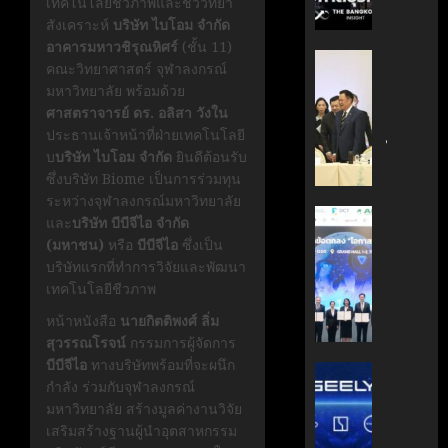
เทคโนโลยีชีวภาพและชีววิทยา
กรกฎาคม
มือ
ผู้
สังเคราะห์
บริษัท ไบโอม จำกัด
17, 2026
ไทย-
บริหาร
อาคารมหาวชิรุณหิศร์
(ชั้น 11)
ฝรั่งเศส
หนุน
0
‘อนุทิน’
คณะวิทยาศาสตร์ จุฬาลงกรณ์
เดิน
ธุรกิจ
ถก
มหาวิทยาลัย พร้อมด้วย
หน้า
‘Wellne
เจ้า
ศาสตราจารย์ ดร. อลิสา วังใน
ขับ
Longev
สัว
ประธานเจ้าหน้าที่ฝ่ายเทคโนโลยี
เคลื่อน
สู่
ไทย
บ
บริษัท ไบโอม จำกัด
ยินดีต้อนรับ
นวัตกรร
ตลาด
|
ซึ่งบริษัท Biome เป็นการร่วมทุน
สู่
โลก
ประชาชา
ระหว่างจุฬาลงกรณ์มหาวิทยาลัย
อนาคต
ธุรกิจ
AIT
และ
บริษัท บีบีจีไอ จำกัด
คาร์บอน
มิถุนายน
|
ผนึก
(มหาชน)
หรือ
บีบีจีไอ
ซึ่งเป็น
7, 2026
ต่ำ
LINE
กำลัง
บริษัทแรกที่ทำการวิจัยและพัฒนา
TODAY
สวทช.
0
เทคโนโลยีชีวภาพ
มิถุนายน
และ
27,
หน้าหนังสือ
นายกิตติพงศ์ ลิ่ม
พฤษภาคม
สภา
2026
18, 2026
สุวรรณโรจน์
กรรมการผู้จัดการ
ดิจิทัลฯ
0
บีบีจีไอ
ทางบริษัทพร้อมที่จะผนึก
ลง
บริษัท
0
กำลัง ร่วมกับจุฬาลงกรณ์
นาม
แม่
มหาวิทยาลัย สร้างมูลค่างานวิจัย
MOU
มา
เสริมสร้างฐานผู้นำอุตสาหกรรม
ยก
เอง!