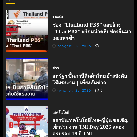
ร่วมมือ
ไทย-
ฝรั่งเศส
จุดเด่น
เดินหน้า
ช่อง “Thailand PBS” แอบอ้าง
ขับ
“Thai PBS” พร้อมนำคลิปช่องอื่นมา
เคลื่อน
เผยแพร่ซ้ำ
นวัตกรรม
กรกฎาคม 25, 2026
0
สู่อนาคต
คาร์บอน
ต่ำ
ข่าว
มิถุนายน
สหรัฐฯ ขึ้นภาษีสินค้าไทย อ้างบังคับ
27, 2026
ใช้แรงงาน | เที่ยงทันข่าว
0
กรกฎาคม 25, 2026
0
เทคโนโลยี
สถาบันเทคโนโลยีไทย-ญี่ปุ่น ขอเชิญ
เข้าร่วมงาน TNI Day 2026 ฉลอง
ครบรอบ 19 ปี TNI