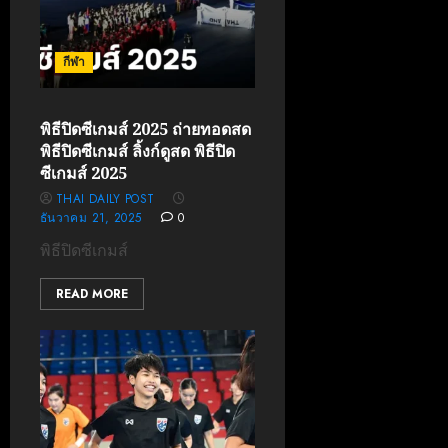
กีฬา
พิธีปิดซีเกมส์ 2025 ถ่ายทอดสด
พิธีปิดซีเกมส์ ลิ้งก์ดูสด พิธีปิด
ซีเกมส์ 2025
THAI DAILY POST
ธันวาคม 21, 2025
0
พิธีปิดซีเกมส์
READ MORE