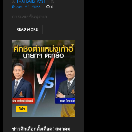
THAI DAILY POST
มีนาคม 23, 2026
0
การแข่งขันฟุตบอ
READ MORE
กีฬา
ข่าวศึกเลือกตั้งเดือด! สมาคม