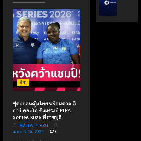
ระดับ
ตั้ง
Data
Geely
&
Auto
AI
Thaila
ขับ
ดูแล
เคลื่อน
แบรนด์
อธิปไตย
ลูก
เทคโนโล
ใน
ไทย
ไทย
เมษายน
เมษายน
28,
8,
2026
กีฬา
2026
0
0
ฟุตบอลหญิงไทย พร้อมดวล ดี
อาร์ คองโก ชิงแชมป์ FIFA
Series 2026 ที่ราชบุรี
THAI DAILY POST
เมษายน 15, 2026
0