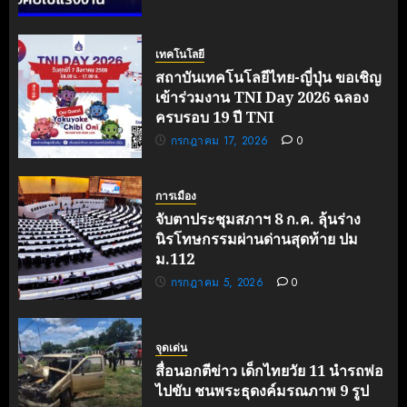
เทคโนโลยี
สถาบันเทคโนโลยีไทย-ญี่ปุ่น ขอเชิญ
เข้าร่วมงาน TNI Day 2026 ฉลอง
ครบรอบ 19 ปี TNI
กรกฎาคม 17, 2026
0
การเมือง
จับตาประชุมสภาฯ 8 ก.ค. ลุ้นร่าง
นิรโทษกรรมผ่านด่านสุดท้าย ปม
ม.112
กรกฎาคม 5, 2026
0
จุดเด่น
สื่อนอกตีข่าว เด็กไทยวัย 11 นำรถพ่อ
ไปขับ ชนพระธุดงค์มรณภาพ 9 รูป