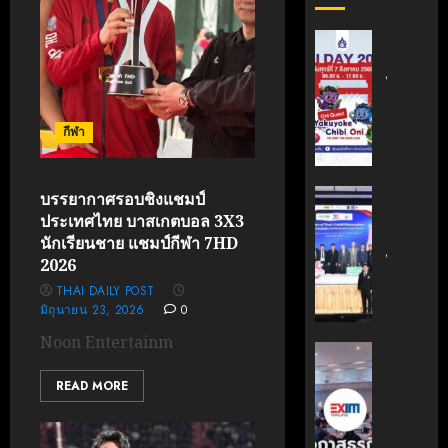
สถาบัน
เทคโนโล
ไทย-
ญี่ปุ่น
ขอ
กีฬา
เชิญ
เข้า
ร่วม
สถาบัน
บรรยากาศรอบชิงแชมป์
งาน
นวัตกรร
ประเทศไทย บาสเกตบอล 3X3
TNI
เทคโนโล
นักเรียนชาย แชมป์กีฬา 7HD
Day
ไทย-
2026
2026
ฝรั่งเศส
THAI DAILY POST
ฉลอง
(TFII)
มิถุนายน 23, 2026
0
ครบ
มจพ.ฉล
Noon Entertainm
รอบ
36
‘EXIM
19
ปี
BANK’
READ MORE
ปี
แห่ง
ร่วม
TNI
ความ
บรรยาย
ร่วม
หลักสูตร