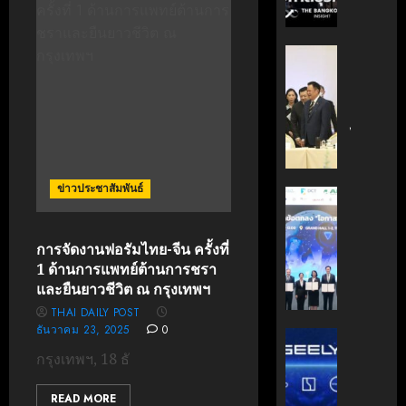
กรกฎาคม
มือ
ผู้
17, 2026
ไทย-
บริหาร
ฝรั่งเศส
หนุน
0
‘อนุทิน’
เดิน
ธุรกิจ
ถก
หน้า
‘Wellne
เจ้า
ขับ
Longev
สัว
เคลื่อน
สู่
ไทย
นวัตกรร
ตลาด
|
สู่
โลก
ประชาชา
ข่าวประชาสัมพันธ์
อนาคต
ธุรกิจ
AIT
คาร์บอน
มิถุนายน
|
ผนึก
7, 2026
ต่ำ
LINE
กำลัง
การจัดงานฟอรัมไทย-จีน ครั้งที่
TODAY
สวทช.
0
1 ด้านการแพทย์ต้านการชรา
มิถุนายน
และ
27,
และยืนยาวชีวิต ณ กรุงเทพฯ
พฤษภาคม
สภา
2026
18, 2026
THAI DAILY POST
ดิจิทัลฯ
0
ธันวาคม 23, 2025
0
ลง
บริษัท
0
นาม
แม่
กรุงเทพฯ, 18 ธั
MOU
มา
ยก
เอง!
READ MORE