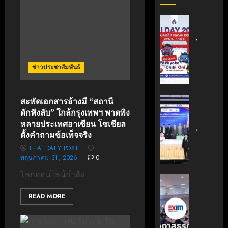
สถาบัน
เทคโนโล
ไทย-
ญี่ปุ่น
ขอ
ข่าวประชาสัมพันธ์
เชิญ
เข้า
ร่วม
สถาบัน
สะพัดเอกสารอ้างมี “สถานี
งาน
นวัตกรร
ดักฟังลับ” ใกล้กรุงเทพฯ พาดพิง
TNI
เทคโนโล
หลายประเทศอาเซียน โซเชียล
Day
ไทย-
ตั้งคำถามข้อเท็จจริง
2026
ฝรั่งเศส
THAI DAILY POST
ฉลอง
(TFII)
พฤษภาคม 31, 2026
0
ครบ
มจพ.ฉล
โลกออนไลน์กำลัง
รอบ
36
‘EXIM
19
ปี
BANK’
READ MORE
ปี
แห่ง
ร่วม
TNI
ความ
บรรยาย
ร่วม
หลักสูตร