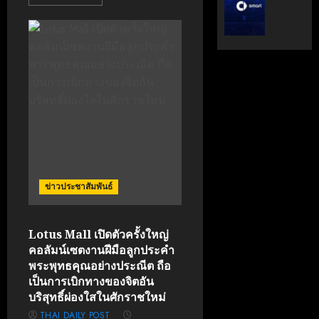
ระดับ
ตั้ง
Data
Geely
&
Auto
AI
Thaila
ขับ
ดูแล
เคลื่อน
แบรนด์
อธิปไตย
ลูก
เทคโนโล
ใน
ไทย
ไทย
เมษายน
เมษายน
28,
8,
2026
ข่าวประชาสัมพันธ์
2026
0
0
Lotus Mall เปิดตัวครั้งใหญ่
คอลัมน์เซตงานฝีมือลูกประคำ
พระพุทธคุณอย่างประณีต ถือ
เป็นการเบิกทางของจิตอัน
บริสุทธิ์ผ่องใสในศักราชใหม่
THAI DAILY POST