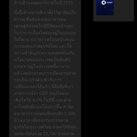
ล้านล้านดอลลาร์ภายในปี 2575
ระดับ
ตั้ง
Data
Geely
ทั้งนี้เป้าหมายที่เราตั้งไว้สะท้อนถึง
&
Auto
ความเชื่อมั่นของธนาคารต่อ
AI
Thaila
เศรษฐกิจไทยในปีนี้ที่ค่อนข้างสูง
ขับ
ดูแล
ไม่ว่าการเมืองไทยจะอยู่ในรูปแบบ
เคลื่อน
แบรนด์
ใดก็ตาม ธนาคารพร้อมสนับสนุน
อธิปไตย
ลูก
การลงทุนภาคธุรกิจไทย และให้
เทคโนโล
ใน
ความสำคัญกับความสอดคล้องกับ
ไทย
ไทย
นโยบายของประเทศเป็นอันดับ
แรกเราอยู่ในประเทศนี้มานาน
เมษายน
เมษายน
แล้ว ผมผ่านรอบการเมืองมาหลาย
28,
8,
รอบก็จะปรับตัวเข้ากับการ
2026
2026
เปลี่ยนแปลงได้แล้ว นี่คือสิ่งที่เรา
0
0
คาดการณ์ว่า GDP ของไทยจะ
เติบโตได้ 4.1% ในปีนี้ และคาด
ว่าไทยยังมีแนวโน้มขาขึ้น ล่าสุด
ธนาคารวางแผนเพิ่มทุนอีก 3,100
ล้านบาท เพื่อรองรับการขยาย
ธุรกิจในประเทศไทย ส่งผลให้มีทุน
จดทะเบียนรวม 25,700 ล้านบาท