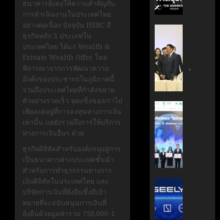
ธนาคารยังคงให้ความสำคัญกับ
กรกฎาคม
มือ
ผู้
17, 2026
การดำเนินงานในประเทศไทย
ไทย-
บริหาร
อย่างต่อเนื่อง ปัจจุบัน HSBC มี
ฝรั่งเศส
หนุน
0
‘อนุทิน’
ธุรกิจหลัก 3 ประเภทใน
เดิน
ธุรกิจ
ถก
ประเทศไทย ได้แก่ Wealth &
หน้า
‘Wellne
เจ้า
Private Wealth Offer โดย
ขับ
Longev
สัว
พิจารณาจากการพัฒนาความ
เคลื่อน
สู่
ไทย
มั่งคั่งของประชากรในภูมิภาคนี้
นวัตกรร
ตลาด
|
รวมถึงประเทศไทยที่กำลังขยาย
สู่
โลก
ประชาชา
ตัวอย่างรวดเร็ว จุดแข็งของเราไม่
อนาคต
ธุรกิจ
AIT
เพียงแต่อยู่ที่การลงทุนทางการเงิน
คาร์บอน
มิถุนายน
|
ผนึก
เท่านั้น แต่ยังรวมถึงการให้บริการ
7, 2026
ต่ำ
LINE
กำลัง
ทางการเงินอื่นๆ ด้วย
TODAY
สวทช.
0
มิถุนายน
ธุรกิจดิจิทัลสำหรับองค์กรมุ่งสู่การ
และ
27,
เป็นธนาคารต่างประเทศชั้นนำ
พฤษภาคม
สภา
2026
18, 2026
สำหรับการทำธุรกรรมทางการ
ดิจิทัลฯ
0
เงินดิจิทัลในประเทศไทย และ
ลง
บริษัท
0
บริษัทการเงินที่ยั่งยืนซึ่งมีเป้า
นาม
แม่
หมายที่จะสนับสนุนการเงินที่
MOU
มา
ยั่งยืนด้วยมูลค่ารวม 750,000-1
ยก
เอง!