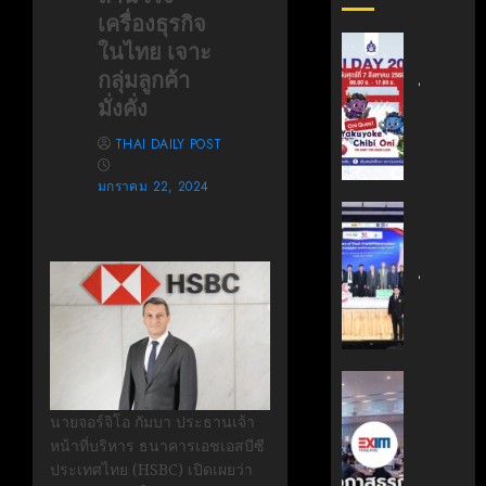
เครื่องธุรกิจ
สถาบัน
ในไทย เจาะ
เทคโนโล
กลุ่มลูกค้า
ไทย-
มั่งคั่ง
ญี่ปุ่น
ขอ
THAI DAILY POST
เชิญ
เข้า
มกราคม 22, 2024
ร่วม
สถาบัน
งาน
นวัตกรร
TNI
เทคโนโล
Day
ไทย-
2026
ฝรั่งเศส
ฉลอง
(TFII)
ครบ
มจพ.ฉล
รอบ
36
‘EXIM
19
ปี
BANK’
นายจอร์จิโอ กัมบา ประธานเจ้า
ปี
แห่ง
ร่วม
หน้าที่บริหาร ธนาคารเอชเอสบีซี
TNI
ความ
บรรยาย
ประเทศไทย (HSBC) เปิดเผยว่า
ร่วม
หลักสูตร