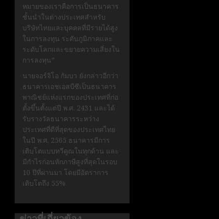
หมายของเราคือการเป็นธนาคาร
ชั้นนำในต่างประเทศสำหรับ
บริษัทไทยและบุคคลที่มีรายได้สูง
ในการลงทุน ระดับภูมิภาคและ
ระดับโลกและขยายความเสี่ยงใน
การลงทุน”
นายจอร์จิโอ กัมบา ยังกล่าวอีกว่า
ธนาคารเอชเอสบีซีเป็นธนาคาร
พาณิชย์แห่งแรกของประเทศที่ก่อ
ตั้งขึ้นตั้งแต่ปี พ.ศ. 2431 และได้
รับรางวัลธนาคารระหว่าง
ประเทศที่ดีที่สุดของประเทศไทย
ในปี พ.ศ. 2565 ธนาคารมีการ
เติบโตแบบทวีคูณในทุกด้าน และ
มีกำไรก่อนหักภาษีสูงที่สุดในรอบ
10 ปีที่ผ่านมา โดยมีอัตราการ
เติบโตถึง 55%