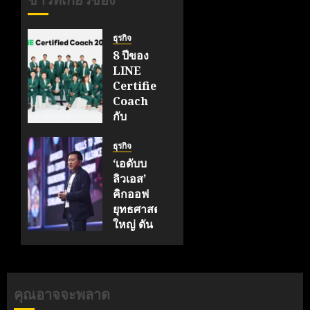
ข่าวที่เกี่ยวข้อง
ธุรกิจ
8 ปีของ
LINE
Certified
Coach
กับ
ภารกิจ
สร้าง
ธุรกิจ
Ecosystem
‘เอดับบ
ให้ SME
ลิวเอส’
ไทย
คิกออฟ
เติบโต
ยุทธศาสตร์
อย่าง
ใหญ่ ดัน
ยั่งยืน
‘ไทย’
ทรานส์
มิถุนายน
ฟอร์ม AI
20, 2026
เต็มรูป
คุณอาจจะพลาด
0
แบบ