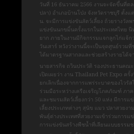
วันที่ 16 ธันวาคม 2566 งานจะจัดขึ้นที่
ปลา) อำเภอบ้านโป่ง จังหวัดราชบุรี ตั้งแ
น. จะมีการแข่งขันสัตว์เลี้ยง ถ้วยรางวัล
แข่งขันนกขมิ้นครั้งแรกในประเทศไทย นิท
ยาก ภายในงานมีกิจกรรมแจกลูกไก่แจ้กว่า 
วันเสาร์ หวังว่างานนี้จะเป็นจุดศูนย์รวม
ได้มาตรฐานสากลและช่วยสร้างรายได้จากก
นายสารกิจ ถวินประวัติ รองประธานคณะ
เปิดเผยว่า งาน Thailand Pet Expo ครั้งนี้
ยกเลิกเนื่องจากการแพร่ระบาดของไวรัสโค
ร่วมมือระหว่างเครือเจริญโภคภัณฑ์ ภ
และชมรมสัตว์เลี้ยงกว่า 50 แห่ง มีการแข่
เลี้ยงประเภทต่างๆ สุนัข แมว ปลาสวยงา
พันธุ์ต่างประเทศที่สวยงามเข้าร่วมการแ
การแข่งขันสร้างพืชน้ำที่เลียนแบบธรรม