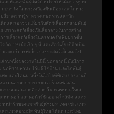
ักษ์และพัฒนาพันธุ์สัตว์บ้านไทยให้ได้มาตรฐาน
 ปลากัด ไก่หางเหลืองพื้นเมือง และไก่หาง
ลี่ยนความรู้ระหว่างเกษตรกรและนัก
ด็กและเยาวชนเกี่ยวกับสัตว์เลี้ยงทุกสายพันธุ์
ย เพราะสัตว์เลี้ยงเป็นสื่อกลางในการสร้าง
เลี้ยงสัตว์เลี้ยงในครอบครัวเพิ่มมากขึ้น
-19 เมื่อเร็ว ๆ นี้ และสัตว์เลี้ยงก็ถือเป็น
และบริการที่เกี่ยวข้องกับสัตว์เลี้ยงต่อไป
็นส่วนหนึ่งของงานในปีนี้ นอกจากนี้ ยังมีการ
กพิราบพาหะ ไก่แจ้ ไก่บ้าน และไก่พันธุ์
ย แพะ และโคนม หนึ่งในไฮไลท์พิเศษของงานปี
็นครั้งแรกนอกจากการประกวดร้องเพลงอัน
รรศการนกแสนสวยอีกด้วย ในกรงขนาดใหญ่
นกมาคอว์ และคอนัวร์ซันอย่างใกล้ชิด แสดง
ความน่ารักของแมวพันธุ์ต่างประเทศ เช่น แมว
ละแมวสยามมีส พันธุ์ไทย ได้แก่ แมวไทย