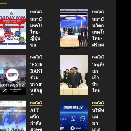
เทคโนโลยี
เทคโนโลยี
สถาบัน
สถาบัน
เทคโนโลยี
นวัตกรรม
ไทย-
เทคโนโลยี
ญี่ปุ่น
ไทย-
ขอ
ฝรั่งเศส
เชิญ
(TFII)
เข้า
มจพ.ฉลอง
เทคโนโลยี
เทคโนโลยี
ร่วม
36 ปี
‘EXIM
‘อนุทิน’
งาน
แห่ง
BANK’
ถก
TNI
ความ
ร่วม
เจ้า
Day
ร่วม
บรรยาย
สัว
2026
มือ
หลักสูตร
ไทย
ฉลอง
ไทย-
ผู้
|
ครบ
ฝรั่งเศส
บริหาร
ประชาชาติ
เทคโนโลยี
เทคโนโลยี
รอบ
เดิน
หนุน
ธุรกิจ
AIT
บริษัท
19 ปี
หน้า
ธุรกิจ
|
ผนึก
แม่
TNI
ขับ
‘Wellness-
LINE
กำลัง
มา
เคลื่อน
Longevity’
TODAY
สวทช.
เอง!