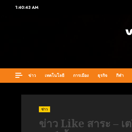
Skip
1:40:44 AM
to
content
ข่าว
เทคโนโลยี
การเมือง
ธุรกิจ
กีฬา
ข่าว
ข่าว Like สาระ – เ