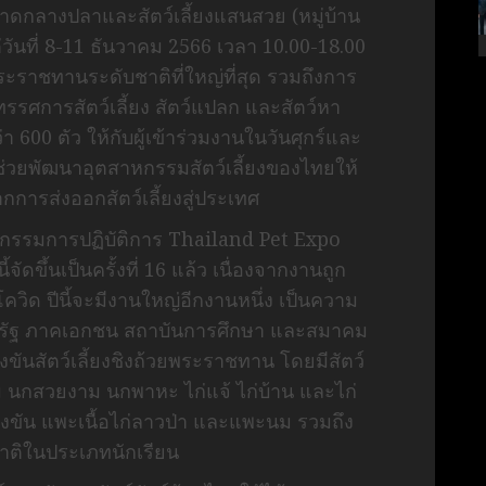
ตลาดกลางปลาและสัตว์เลี้ยงแสนสวย (หมู่บ้าน
ต่วันที่ 8-11 ธันวาคม 2566 เวลา 10.00-18.00
พระราชทานระดับชาติที่ใหญ่ที่สุด รวมถึงการ
รรศการสัตว์เลี้ยง สัตว์แปลก และสัตว์หา
600 ตัว ให้กับผู้เข้าร่วมงานในวันศุกร์และ
ที่ช่วยพัฒนาอุตสาหกรรมสัตว์เลี้ยงของไทยให้
ารส่งออกสัตว์เลี้ยงสู่ประเทศ
กรรมการปฏิบัติการ Thailand Pet Expo
จัดขึ้นเป็นครั้งที่ 16 แล้ว เนื่องจากงานถูก
วิด ปีนี้จะมีงานใหญ่อีกงานหนึ่ง เป็นความ
าครัฐ ภาคเอกชน สถาบันการศึกษา และสมาคม
งขันสัตว์เลี้ยงชิงถ้วยพระราชทาน โดยมีสัตว์
ม นกสวยงาม นกพาหะ ไก่แจ้ ไก่บ้าน และไก่
ข่งขัน แพะเนื้อไก่ลาวป่า และแพะนม รวมถึง
ชาติในประเภทนักเรียน