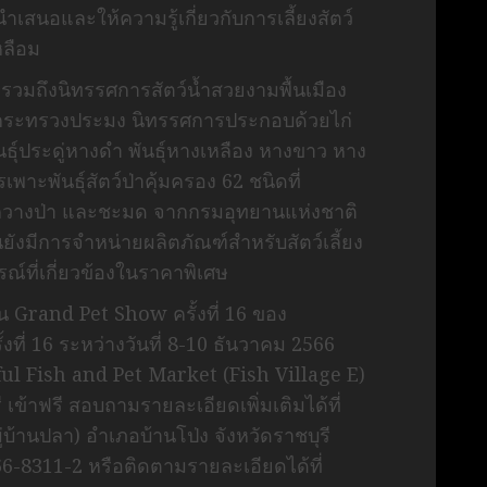
นอและให้ความรู้เกี่ยวกับการเลี้ยงสัตว์
หลือม
 รวมถึงนิทรรศการสัตว์น้ำสวยงามพื้นเมือง
ระทรวงประมง นิทรรศการประกอบด้วยไก่
งพันธุ์ประดู่หางดำ พันธุ์หางเหลือง หางขาว หาง
พาะพันธุ์สัตว์ป่าคุ้มครอง 62 ชนิดที่
็ก กวางป่า และชะมด จากกรมอุทยานแห่งชาติ
นยังมีการจำหน่ายผลิตภัณฑ์สำหรับสัตว์เลี้ยง
ณ์ที่เกี่ยวข้องในราคาพิเศษ
 Grand Pet Show ครั้งที่ 16 ของ
ที่ 16 ระหว่างวันที่ 8-10 ธันวาคม 2566
ful Fish and Pet Market (Fish Village E)
 เข้าฟรี สอบถามรายละเอียดเพิ่มเติมได้ที่
บ้านปลา) อำเภอบ้านโป่ง จังหวัดราชบุรี
66-8311-2 หรือติดตามรายละเอียดได้ที่