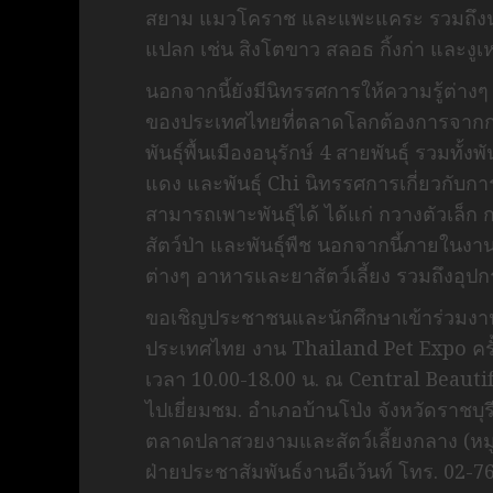
สยาม แมวโคราช และแพะแคระ รวมถึงนำเส
แปลก เช่น สิงโตขาว สลอธ กิ้งก่า และงูเ
นอกจากนี้ยังมีนิทรรศการให้ความรู้ต่างๆ
ของประเทศไทยที่ตลาดโลกต้องการจากก
พันธุ์พื้นเมืองอนุรักษ์ 4 สายพันธุ์ รวมทั้
แดง และพันธุ์ Chi นิทรรศการเกี่ยวกับการเ
สามารถเพาะพันธุ์ได้ ได้แก่ กวางตัวเล
สัตว์ป่า และพันธุ์พืช นอกจากนี้ภายในงา
ต่างๆ อาหารและยาสัตว์เลี้ยง รวมถึงอุปกร
ขอเชิญประชาชนและนักศึกษาเข้าร่วมงาน
ประเทศไทย งาน Thailand Pet Expo ครั้ง
เวลา 10.00-18.00 น. ณ Central Beauti
ไปเยี่ยมชม. อำเภอบ้านโป่ง จังหวัดราชบุรี
ตลาดปลาสวยงามและสัตว์เลี้ยงกลาง (หมู่
ฝ่ายประชาสัมพันธ์งานอีเว้นท์ โทร. 02-7