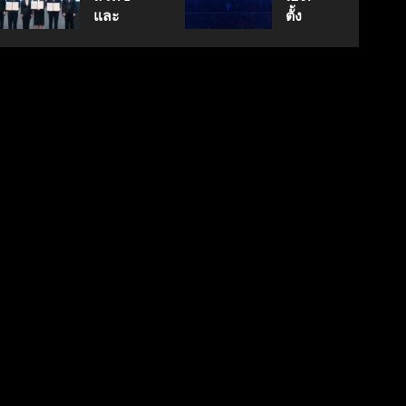
นวัตกรรม
กรกฎาคม
สู่
และ
ตั้ง
17, 2026
สู่
ตลาด
พฤษภาคม
สภา
Geely
0
18, 2026
อนาคต
โลก
ดิจิทัลฯ
Auto
0
คาร์บอน
ลง
Thailand
ต่ำ
มิถุนายน
นาม
ดูแล
7, 2026
MOU
แบรนด์
0
มิถุนายน
ยก
ลูกใน
27,
ระดับ
ไทย
2026
Data
0
& AI
เมษายน
8,
ขับ
2026
เคลื่อน
0
อธิปไตย
เทคโนโลยี
ไทย
เมษายน
28,
2026
0