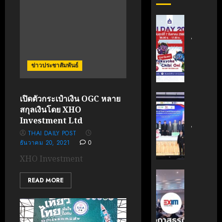
สถาบัน
เทคโนโล
ไทย-
ญี่ปุ่น
ขอ
ข่าวประชาสัมพันธ์
เชิญ
เข้า
ร่วม
สถาบัน
เปิดตัวกระเป๋าเงิน OGC หลาย
งาน
นวัตกรร
สกุลเงินโดย XHO
TNI
เทคโนโล
Investment Ltd
Day
ไทย-
THAI DAILY POST
2026
ฝรั่งเศส
ธันวาคม 20, 2021
0
ฉลอง
(TFII)
XHO Investment
ครบ
มจพ.ฉล
รอบ
36
‘EXIM
READ MORE
19
ปี
BANK’
ปี
แห่ง
ร่วม
TNI
ความ
บรรยาย
ร่วม
หลักสูตร