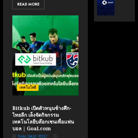
ระดับ
ตั้ง
READ MORE
Data
Geely
&
Auto
AI
Thaila
ขับ
ดูแล
เคลื่อน
แบรนด์
อธิปไตย
ลูก
เทคโนโล
ใน
ไทย
ไทย
เมษายน
เมษายน
28,
8,
2026
2026
เทคโนโลยี
0
0
Bitkub เปิดตัวหนุนช้างศึก-
ไทยลีก เล็งจัดกิจกรรม
เทคโนโลยีบล๊อกเชนเพื่อแฟน
บอล | Goal.com
THAI DAILY POST