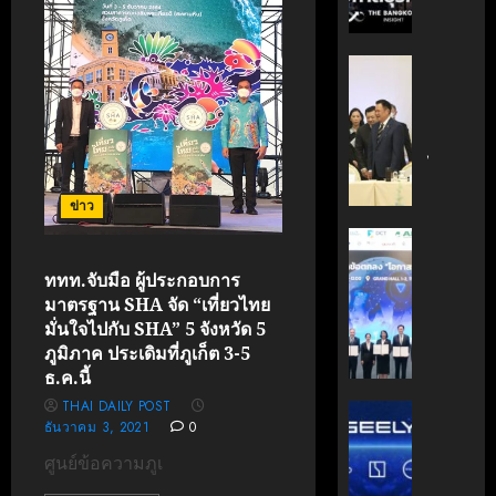
กรกฎาคม
มือ
ผู้
17, 2026
ไทย-
บริหาร
ฝรั่งเศส
หนุน
0
‘อนุทิน’
เดิน
ธุรกิจ
ถก
หน้า
‘Wellne
เจ้า
ขับ
Longev
สัว
เคลื่อน
สู่
ไทย
นวัตกรร
ตลาด
|
ข่าว
สู่
โลก
ประชาชา
อนาคต
ธุรกิจ
AIT
คาร์บอน
มิถุนายน
|
ผนึก
7, 2026
ททท.จับมือ ผู้ประกอบการ
ต่ำ
LINE
กำลัง
มาตรฐาน SHA จัด “เที่ยวไทย
TODAY
สวทช.
0
มั่นใจไปกับ SHA” 5 จังหวัด 5
มิถุนายน
และ
27,
ภูมิภาค ประเดิมที่ภูเก็ต 3-5
พฤษภาคม
สภา
2026
ธ.ค.นี้
18, 2026
ดิจิทัลฯ
0
THAI DAILY POST
ลง
บริษัท
0
ธันวาคม 3, 2021
0
นาม
แม่
MOU
มา
ศูนย์ข้อความภูเ
ยก
เอง!