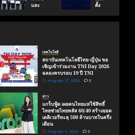
นวัตกรรม
กรกฎาคม
สู่
และ
ตั้ง
17, 2026
สู่
ตลาด
พฤษภาคม
สภา
Geely
0
18, 2026
อนาคต
โลก
ดิจิทัลฯ
Auto
0
คาร์บอน
ลง
Thailand
ต่ำ
มิถุนายน
นาม
ดูแล
7, 2026
MOU
แบรนด์
0
มิถุนายน
ยก
ลูกใน
27,
ระดับ
ไทย
เทคโนโลยี
2026
Data
0
สถาบันเทคโนโลยีไทย-ญี่ปุ่น ขอ
& AI
เมษายน
เชิญเข้าร่วมงาน TNI Day 2026
8,
ขับ
ฉลองครบรอบ 19 ปี TNI
2026
เคลื่อน
0
กรกฎาคม 17, 2026
0
อธิปไตย
เทคโนโลยี
ข่าว
ไทย
แกร็บฟู้ด เผยคนไทยแห่ใช้สิทธิ์
ไทยช่วยไทยพลัส 60/40 สร้างยอด
เมษายน
28,
เดลิเวอรีทะลุ 500 ล้านบาทในครึ่ง
2026
เดือน
0
กรกฎาคม 3, 2026
0