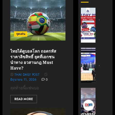
สถาบัน
เทคโนโล
ไทย-
ญี่ปุ่น
ขอ
จุดเด่น
เชิญ
เข้า
ร่วม
สถาบัน
ไทยได้ดูบอลโลก ถอดรหัส
งาน
นวัตกรร
ราคาลิขสิทธิ์ ยุคที่เอกชน
TNI
เทคโนโล
นำทาง อวสานกฎ Must
Day
ไทย-
Have?
2026
ฝรั่งเศส
THAI DAILY POST
ฉลอง
(TFII)
มิถุนายน 11, 2026
0
ครบ
มจพ.ฉล
สุดท้ายนี้แฟนบอ
รอบ
36
‘EXIM
19
ปี
BANK’
READ MORE
ปี
แห่ง
ร่วม
TNI
ความ
บรรยาย
ร่วม
หลักสูตร