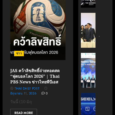
กรกฎาคม
มือ
ผู้
17, 2026
ไทย-
บริหาร
ฝรั่งเศส
หนุน
0
‘อนุทิน’
เดิน
ธุรกิจ
ถก
หน้า
‘Wellne
เจ้า
ขับ
Longev
สัว
เคลื่อน
สู่
ไทย
นวัตกรร
ตลาด
|
สู่
โลก
ประชาชา
ข่าว
อนาคต
ธุรกิจ
AIT
คาร์บอน
มิถุนายน
|
ผนึก
7, 2026
ต่ำ
LINE
กำลัง
JAS คว้าลิขสิทธิ์ถ่ายทอดสด
TODAY
สวทช.
0
“ฟุตบอลโลก 2026” | Thai
มิถุนายน
และ
27,
PBS News ข่าวไทยพีบีเอส
พฤษภาคม
สภา
2026
18, 2026
THAI DAILY POST
ดิจิทัลฯ
0
มิถุนายน 11, 2026
0
ลง
บริษัท
0
นาม
แม่
วันนี้ (10 มิถุ
MOU
มา
ยก
เอง!
READ MORE