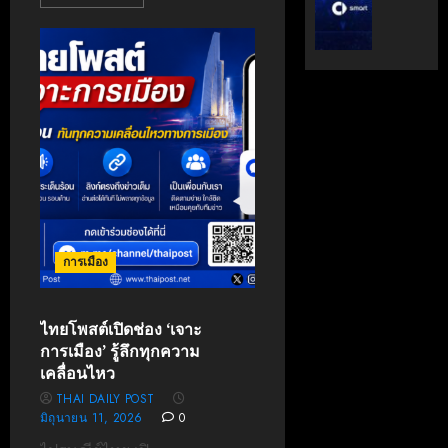
ระดับ
ตั้ง
Data
Geely
&
Auto
AI
Thaila
ขับ
ดูแล
เคลื่อน
แบรนด์
อธิปไตย
ลูก
เทคโนโล
ใน
ไทย
ไทย
เมษายน
เมษายน
28,
8,
2026
การเมือง
2026
0
0
ไทยโพสต์เปิดช่อง ‘เจาะ
การเมือง’ รู้ลึกทุกความ
เคลื่อนไหว
THAI DAILY POST
มิถุนายน 11, 2026
0