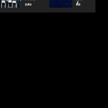
นวัตกรรม
กรกฎาคม
สู่
และ
ตั้ง
17, 2026
สู่
ตลาด
พฤษภาคม
สภา
Geely
0
18, 2026
อนาคต
โลก
ดิจิทัลฯ
Auto
0
คาร์บอน
ลง
Thailand
ต่ำ
มิถุนายน
นาม
ดูแล
7, 2026
MOU
แบรนด์
0
มิถุนายน
ยก
ลูกใน
27,
ระดับ
ไทย
2026
Data
0
& AI
เมษายน
8,
ขับ
2026
เคลื่อน
0
อธิปไตย
เทคโนโลยี
ไทย
เมษายน
28,
2026
0