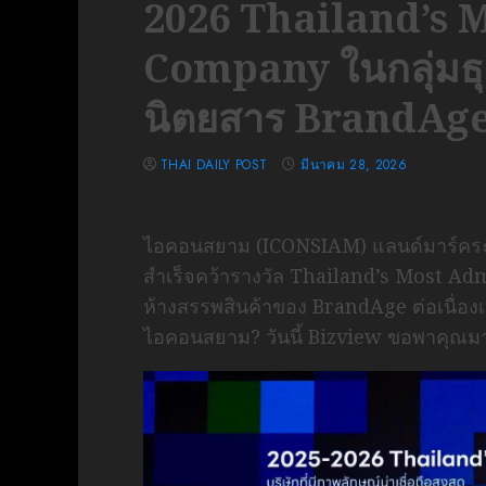
2026 Thailand’s 
Company ในกลุ่มธุร
นิตยสาร BrandAg
THAI DAILY POST
มีนาคม 28, 2026
ไอคอนสยาม (ICONSIAM) แลนด์มาร์คระด
สำเร็จคว้ารางวัล Thailand’s Most A
ห้างสรรพสินค้าของ BrandAge ต่อเนื่องเป็
ไอคอนสยาม? วันนี้ Bizview ขอพาคุณ