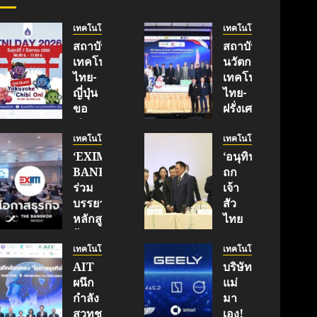
เทคโนโลยี
เทคโนโลยี
สถาบัน
สถาบัน
เทคโนโลยี
นวัตกรรม
ไทย-
เทคโนโลยี
ญี่ปุ่น
ไทย-
ขอ
ฝรั่งเศส
เชิญ
(TFII)
เข้า
มจพ.ฉลอง
เทคโนโลยี
เทคโนโลยี
ร่วม
36 ปี
‘EXIM
‘อนุทิน’
งาน
แห่ง
BANK’
ถก
TNI
ความ
ร่วม
เจ้า
Day
ร่วม
บรรยาย
สัว
2026
มือ
หลักสูตร
ไทย
ฉลอง
ไทย-
ผู้
|
ครบ
ฝรั่งเศส
บริหาร
ประชาชาติ
เทคโนโลยี
เทคโนโลยี
รอบ
เดิน
หนุน
ธุรกิจ
AIT
บริษัท
19 ปี
หน้า
ธุรกิจ
|
ผนึก
แม่
TNI
ขับ
‘Wellness-
LINE
กำลัง
มา
เคลื่อน
Longevity’
TODAY
สวทช.
เอง!