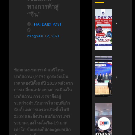
ทางการค้าสู่
สถาบัน
“จีน”
เทคโนโล
THAI DAILY POST
ไทย-
ญี่ปุ่น
กรกฎาคม 19, 2021
ขอ
เชิญ
เข้า
ร่วม
สถาบัน
งาน
นวัตกรร
ข้อตกลงเขตการค้าเสรีไทย-
TNI
เทคโนโล
ปากีสถาน (FTA) ถูกระงับเป็น
Day
ไทย-
เวลาสองปีตั้งแต่ปี 2019 หลังจาก
2026
ฝรั่งเศส
การเปลี่ยนแปลงทางการเมืองใน
ฉลอง
(TFII)
ปากีสถาน การเจรจาจึงอยู่
ครบ
มจพ.ฉล
ระหว่างดำเนินการในรอบที่เก้า
รอบ
36
‘EXIM
นับตั้งแต่การเจรจาเปิดขึ้นในปี
19
ปี
BANK’
2558 และยิ่งประสบกับการแพร่
ปี
แห่ง
ร่วม
ระบาดของโรคโควิด-19 มาก
TNI
ความ
บรรยาย
เท่าใด ข้อตกลงก็มักจะถูกยกเลิก
ร่วม
หลักสูตร