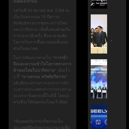
น้อยลงเท่านั้น
กรกฎาคม
มือ
ผู้
17, 2026
ไทย-
แต่วันที่ 10 ตุลาคม พ.ศ. 2564 จะ
บริหาร
ฝรั่งเศส
เป็นวันครบรอบ 70 ปีความ
หนุน
0
‘อนุทิน’
เดิน
สัมพันธ์ทางการฑูตระหว่างไทย
ธุรกิจ
ถก
หน้า
และปากีสถาน เมื่อทั้งสองฝ่ายเริ่ม
‘Wellne
เจ้า
ขับ
การเจรจาอีกครั้ง ซึ่งจะช่วยเพิ่ม
Longev
สัว
เคลื่อน
โอกาสในการซื้อขายของทั้งสอง
สู่
ไทย
นวัตกรร
ฝ่ายในอนาคต
ตลาด
|
สู่
โลก
ประชาชา
ในการสัมมนาทางเว็บ
“การเข้า
อนาคต
ธุรกิจ
AIT
ถึงและความเข้าใจโอกาสทางการ
คาร์บอน
มิถุนายน
|
ผนึก
ค้าของไทยในปากีสถาน”
เมื่อเร็ว
7, 2026
ต่ำ
LINE
กำลัง
ๆ นี้
“นางอรมน ทรัพย์ทวีธรรม”
TODAY
สวทช.
0
อธิบดีกระทรวงการเจรจาการค้า
มิถุนายน
และ
ระหว่างประเทศกล่าวว่ากระทรวง
27,
พฤษภาคม
สภา
2026
จะเจรจาข้อตกลงนี้ในปีนี้ โดยมุ่ง
18, 2026
ดิจิทัลฯ
หวังที่จะได้ข้อตกลงโดยเร็วที่สุด
0
ลง
บริษัท
0
นาม
แม่
MOU
มา
“ต้องยอมรับว่าปากีสถานเป็น
ยก
เอง!
ประเทศที่มีทรัพยากรมากมายเพื่อ