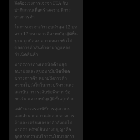
จึงต้องเร่งการเจรจา FTA กับ
ปากีสถานเพื่อสร้างความพิการ
ทางการค้า
ในการเจรจาเก้ารอบล่าสุด 12 บท
จาก 17 บท กล่าวคือ บทบัญญัติพื้น
ฐาน ถูกปิดลง ความหมายทั่วไป
ของการค้าสินค้าตามกฎแหล่ง
กำเนิดสินค้า
มาตรการทางเทคนิคด้านสุข
อนามัยและสุขอนามัยพืชที่ขัด
ขวางการค้า หมายถึงการค้า
ความโปร่งใสในการบริหารและ
สถาบัน การระงับข้อพิพาท ข้อ
ยกเว้น และบทบัญญัติขั้นสุดท้าย
แต่ยังคงเจรจาพิธีการศุลกากร
และอำนวยความสะดวกทางการ
ค้าและเตรียมเจรจาคำสั่งต่อไป
มาตรา ทรัพย์สินทางปัญญาคือ
อุตสาหกรรมบริการนโยบายการ