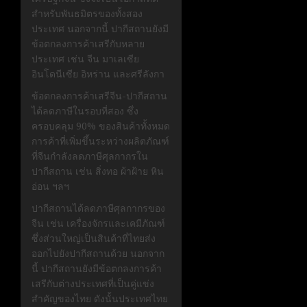
สำหรับพันธมิตรของทั้งสอง
ประเทศ นอกจากนี้ ปากีสถานยังมี
ข้อตกลงการค้าเสรีกับหลาย
ประเทศ เช่น จีน มาเลเซีย
อินโดนีเซีย อิหร่าน และศรีลังกา
ข้อตกลงการค้าเสรีจีน-ปากีสถาน
ได้ลดภาษีในรอบที่สอง ซึ่ง
ครอบคลุม 90% ของสินค้าทั้งหมด
การค้าที่เพิ่มขึ้นระหว่างผลิตภัณฑ์
ที่จีนกำลังลดภาษีศุลกากรใน
ปากีสถาน เช่น สิ่งทอ ผ้าฝ้าย หิน
อ่อน ฯลฯ
ปากีสถานได้ลดภาษีศุลกากรของ
จีน เช่น เครื่องจักรและเคมีภัณฑ์
ซึ่งส่วนใหญ่เป็นสินค้าที่ไทยส่ง
ออกไปยังปากีสถานด้วย นอกจาก
นี้ ปากีสถานยังมีข้อตกลงการค้า
เสรีกับต่างประเทศที่เป็นคู่แข่ง
สำคัญของไทย ดังนั้นประเทศไทย