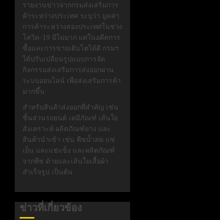
รายงานข่าวจากกรมส่งเสริมการ
ค้าระหว่างประเทศ ระบุว่า มูลค่า
การค้าระหว่างสองประเทศในช่วง
โควิด-19 มีไม่มาก แต่ในอดีตการ
ซื้อและการขายเติบโตได้ดี กรมฯ
ได้ปรับเปลี่ยนรูปแบบการจัด
กิจกรรมส่งเสริมการส่งออกผ่าน
ระบบออนไลน์ เพื่อส่งเสริมการค้า
มากขึ้น
สำหรับสินค้าส่งออกที่สำคัญ เช่น
ชิ้นส่วนรถยนต์ เคมีภัณฑ์ เส้นใย
สังเคราะห์ ผลิตภัณฑ์ยาง และ
สินค้านำเข้า เช่น พืชน้ำสด แช่
เย็น และแช่แข็ง และผลิตภัณฑ์
จากพืช ด้ายและเส้นใยเสื้อผ้า
สำเร็จรูป เป็นต้น
ข่าวที่เกี่ยวข้อง