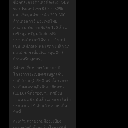
ข้อตกลงการค้าเสรีนี้จะเพิ่ม GDP
ของประเทศไทย 0.08-0.32%
และเพิ่มมูลค่าการค้า 200-300
ล้านดอลลาร์ ประเทศไทย
สามารถส่งออกเพิ่มอีก 170 ล้าน
เหรียญสหรัฐ ผลิตภัณฑ์ที่
ประเทศไทยจะได้รับประโยชน์
เช่น เคมีภัณฑ์ พลาสติก เหล็ก ผัก
ผลไม้ ฯลฯ เพิ่มเงินลงทุน 300
ล้านเหรียญสหรัฐ
ที่สำคัญที่สุด “ปากีสถาน” มี
โครงการระเบียงเศรษฐกิจจีน-
ปากีสถาน (CPEC) หรือโครงการ
ระเบียงเศรษฐกิจจีนปากีสถาน
(CPEC) ที่ทั้งสองประเทศมีงบ
ประมาณ 62 พันล้านดอลลาร์หรือ
ประมาณ 1.9 ล้านล้านบาท เมื่อ
วันที่
ส่งเสริมความร่วมมือระเบียง
เศรษฐกิจนี้ ซึ่งจะเป็นโอกาสที่ดี