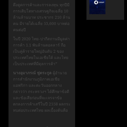
ระดับ
ตั้ง
ดึงดูดการค้าและการลงทุน ทุกปีมี
Data
Geely
การเติบโตทางเศรษฐกิจเฉลี่ย 10
&
Auto
ล้านล้านบาท ประชากร 210 ล้าน
AI
Thaila
คน มีรายได้เฉลี่ย 53,600 บาทต่อ
ขับ
ดูแล
คนต่อปี
เคลื่อน
แบรนด์
ในปี 2020 ไทย-ปากีสถานมีมูลค่า
อธิปไตย
ลูก
การค้า 1.1 พันล้านดอลลาร์ ถือ
เทคโนโล
ใน
เป็นคู่ค้ารายใหญ่อันดับ 2 ของ
ไทย
ไทย
ประเทศไทยในเอเชียใต้ และไทย
เป็นประเทศที่มีดุลการค้า”
เมษายน
เมษายน
28,
8,
นางอุมาภรณ์ ฟูตระกูล
ผู้อำนวย
2026
2026
การสำนักงานภูมิภาคเอเชีย
0
0
แอฟริกา และตะวันออกกลาง
กล่าวว่า กระทรวงฯ ได้ศึกษาข้อดี
และข้อเสียก่อนที่จะเจรจาข้อ
ตกลงการค้าเสรีในปี 2558 ผลกระ
ทบต่อประเทศไทย ผลเบื้องต้นคือ