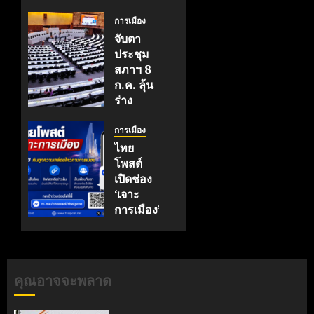
การเมือง
จับตา
ประชุม
สภาฯ 8
ก.ค. ลุ้น
ร่าง
นิรโทษ
กรรม
การเมือง
ผ่านด่าน
ไทย
สุดท้าย
โพสต์
ปม
เปิดช่อง
ม.112
‘เจาะ
การเมือง’
กรกฎาคม
รู้ลึกทุก
5, 2026
ความ
0
เคลื่อนไหว
คุณอาจจะพลาด
มิถุนายน
11, 2026
0