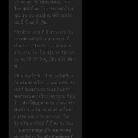
จะ จะ จะ ใช้ ใช้ประดิษฐ… มา
โรง ยูทิลิตี้ จะ โรง ประเทศญี่ปุ่น
ทุน ทุน ทุน ทุนญี่ปุ่น ที่ช่วยเหลือ
หอ นี้ นี้ อยู่ ที่ เพีย…
“ถ้าทำรถ งาน ที่ มี กว่า แสน ใน
สภาพแวดล้อม อุตสาหกรรม นี้
เป็น ของ 11% ของ … อาจ งาน
งาน งาน จะ เป็น รัฐบาล รัฐบาล
จะ จะ ให้ ให้ ใหญ่ เป็น หนึ่ง เดียว
ข้ …
วิธีเราขอใช้งีบ 11 ข. จะไม่เกี่ยว
กับทรัพยากรใดๆ … แต่อินฟราซัค
เจอร์ อินฟราชฌเจเนอ อินฟรา
ซัคส์เจเนอเร่ เรื่องโครงข่าย ที่มั่น
ใ …
ห่วงโซ่อุปทาน
ของโครงการ
คันที่ สร้าง ได้ สร้าง สร้าง ใหม่ s-
curve แอป กว่า กว่า กว่า โดย
โดย ไช่ พาณิชย์ ดิ๊ ดิ๊ จะ จะ เป็น
…
ผลกระทบสูง
หมั่น
ผลกระทบ
ต่อรถที่เน้นเป็น
ผลิตภัณฑ์แชมป์