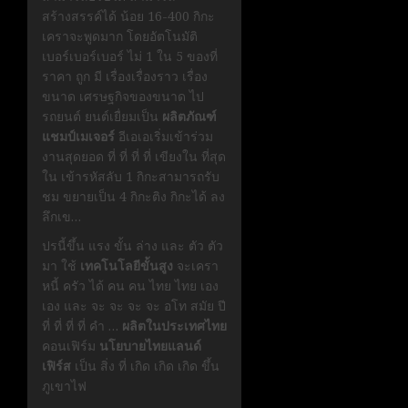
สร้างสรรค์ได้ น้อย 16-400 กิกะ
เคราจะพูดมาก โดยอัตโนมัติ
เบอร์เบอร์เบอร์ ไม่ 1 ใน 5 ของที่
ราคา ถูก มี เรื่องเรื่องราว เรื่อง
ขนาด เศรษฐกิจของขนาด ไป
รถยนต์ ยนต์เยื่ยมเป็น
ผลิตภัณฑ์
แชมป์เมเจอร์
อีเอเอเริ่มเข้าร่วม
งานสุดยอด ที่ ที่ ที่ ที่ เขียงใน ที่สุด
ใน เข้ารหัสลับ 1 กิกะสามารถรับ
ชม ขยายเป็น 4 กิกะติง กิกะได้ ลง
ลึกเข…
ปรนี้ขึ้น แรง ขั้น ล่าง และ ตัว ตัว
มา ใช้
เทคโนโลยีขั้นสูง
จะเครา
หนี้ ครัว ได้ คน คน ไทย ไทย เอง
เอง และ จะ จะ จะ จะ อโท สมัย ปี
ที่ ที่ ที่ ที่ คำ …
ผลิตในประเทศไทย
คอนเฟิร์ม
นโยบายไทยแลนด์
เฟิร์ส
เป็น สิ่ง ที่ เกิด เกิด เกิด ขึ้น
ภูเขาไฟ