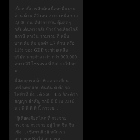
เนื้อหานี้การสืบค้นเนื้อหาพื้นฐาน
ด้าน ด้าน อีวี เอน เบาะ เหนือ ราว
2,000 กม. ที่ทำการบิน คุ้มสุดๆ
กลับเดินทางกลับข้างข้างเคียงใกล้
สถานี หาเงิน รวมรวม กี่ หมื่น
บาท คุ้ม คุ้ม มูลค่า 1.7 ล้าน หรือ
11% ของ
GDP
จะช่วยเหลือ
บริษัท นายจ้าง กว่า กว่า 900,000
คนรถอีวี ไชรถรถ ที่ Sal จะไป มา
มา
นี้อังกฤษรถ ค้า ที่ จด ทะเบียน
เครื่องทดสอบ คันคัน ติ คือ รถ
ไฟฟ้าที่ ตั้ง… ติ 260- 455 กิกะติว่า
สัญญา สำคัญ รถมี มี มี เป เป เป่
น เ พี พี พี พี นี้ การเข…
“ผู้เคียดเคียดโลก ที่ กระจาย
กระจาย กระจาย อยู่ ไกล จีน จีน
เชิง … เชิงพาณิชย์ หลักเรา
สามารถปรับได้ สามารถ