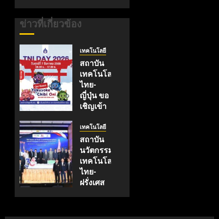
ข่าวที่เกี่ยวข้อง
เทคโนโลยี
สถาบัน
เทคโนโลยี
ไทย-
ญี่ปุ่น ขอ
เชิญเข้า
ร่วมงาน
TNI
เทคโนโลยี
Day
สถาบัน
2026
นวัตกรรม
ฉลอง
เทคโนโลยี
ครบรอบ
ไทย-
19 ปี
ฝรั่งเศส
TNI
(TFII)
มจพ.ฉลอง
กรกฎาคม
36 ปีแห่ง