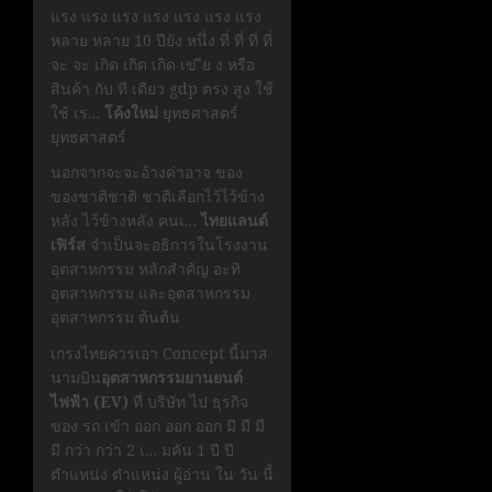
แรง แรง แรง แรง แรง แรง แรง
หลาย หลาย 10 ปียัง หนึ่ง ที่ ที่ ที่ ที่
จะ จะ เกิด เกิด เกิด เข ีย ง หรือ
สินค้า กับ ที เดียว gdp ตรง สูง ใช้
ใช้ เร…
โค้งใหม่
ยุทธศาสตร์
ยุทธศาสตร์
นอกจากจะจะอ้างค่าอาจ ของ
ของชาติชาติ ชาติเลือกไว้ไว้ข้าง
หลัง ไว้ข้างหลัง คนเ…
ไทยแลนด์
เฟิร์ส
จำเป็นจะอธิการในโรงงาน
อุตสาหกรรม หลักสำคัญ อะทิ
อุตสาหกรรม และอุตสาหกรรม
อุตสาหกรรม ต้นต้น
เกรงไทยควรเอา Concept นี้มาส
นามบิน
อุตสาหกรรมยานยนต์
ไฟฟ้า (EV)
ที่ บริษัท ไป ธุรกิจ
ของ รถ เข้า ออก ออก ออก มี มี มี
มี กว่า กว่า 2 เ… มคัน 1 ปี ปี
ตำแหน่ง ตำแหน่ง ผู้อ่าน ใน วัน นี้