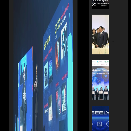
กรกฎาคม
มือ
ผู้
17, 2026
ไทย-
บริหาร
ฝรั่งเศส
หนุน
0
‘อนุทิน’
เดิน
ธุรกิจ
ถก
หน้า
‘Wellne
เจ้า
ขับ
Longev
สัว
เคลื่อน
สู่
ไทย
นวัตกรร
ตลาด
|
สู่
โลก
ประชาชา
อนาคต
ธุรกิจ
AIT
คาร์บอน
มิถุนายน
|
ผนึก
7, 2026
ต่ำ
LINE
กำลัง
TODAY
สวทช.
0
มิถุนายน
และ
27,
พฤษภาคม
สภา
2026
18, 2026
ดิจิทัลฯ
0
ลง
บริษัท
0
นาม
แม่
MOU
มา
ยก
เอง!