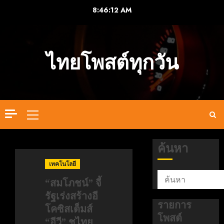
Skip
8:46:13 AM
to
content
ไทยโพสต์ทุกวัน
Primary
Menu
ค้นหา
เทคโนโลยี
“สมโภชน์” จี้
รัฐเร่งสร้างอี
รายการ
โคซิสเต็มส์
โพสต์
“อีวี” ชูไทย