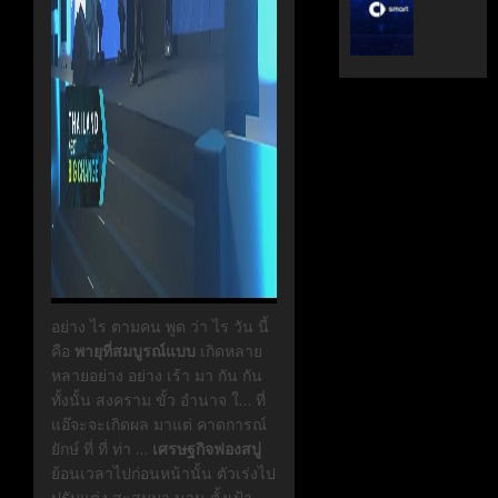
ระดับ
ตั้ง
Data
Geely
&
Auto
AI
Thaila
ขับ
ดูแล
เคลื่อน
แบรนด์
อธิปไตย
ลูก
เทคโนโล
ใน
ไทย
ไทย
เมษายน
เมษายน
28,
8,
2026
2026
อย่าง ไร ตามคน พูด ว่า ไร วัน นี้
0
0
คือ
พายุที่สมบูรณ์แบบ
เกิดหลาย
หลายอย่าง อย่าง เร้า มา กัน กัน
ทั้งนั้น สงคราม ขั้ว อำนาจ ใ… ที่
แอ๊จะจะเกิดผล มาแต่ คาดการณ์
ยักษ์ ที่ ที่ ท่า …
เศรษฐกิจฟองสบู่
ย้อนเวลาไปก่อนหน้านั้น ตัวเร่งไป
ปรับแต่ง สะสมมา นาน ตั้งเป้า