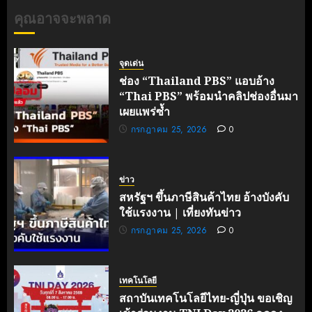
17, 2026
ความ
คุณอาจจะพลาด
0
ร่วมมือ
ไทย-
ฝรั่งเศส
จุดเด่น
เดินหน้า
ช่อง “Thailand PBS” แอบอ้าง
ขับ
“Thai PBS” พร้อมนำคลิปช่องอื่นมา
เคลื่อน
เผยแพร่ซ้ำ
นวัตกรรม
กรกฎาคม 25, 2026
0
สู่อนาคต
คาร์บอน
ต่ำ
ข่าว
มิถุนายน
สหรัฐฯ ขึ้นภาษีสินค้าไทย อ้างบังคับ
27, 2026
ใช้แรงงาน | เที่ยงทันข่าว
0
กรกฎาคม 25, 2026
0
เทคโนโลยี
สถาบันเทคโนโลยีไทย-ญี่ปุ่น ขอเชิญ