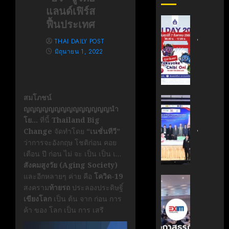
แลนด์เฟิร์ส
สถาบัน
ฟื้นประเทศ
เทคโนโล
THAI DAILY POST
ไทย-
มิถุนายน 1, 2022
ญี่ปุ่น
ขอ
เชิญ
เข้า
สมโภชน์
ร่วม
สถาบัน
ญญญญญญญญญญญญญญนำ
งาน
นวัตกรร
โย…
ที่นี้
Thailand Big
TNI
เทคโนโล
Change
จัดทำโดย
“เนชั่นทีวี”
Day
ไทย-
ว่าการจะอังกฤษ โชติก่อน คอย
2026
ฝรั่งเศส
เตือน ปี ก่อน ไม่ จะ เป็น เป็น เ…
ฉลอง
(TFII)
สังคมสูงวัย (Aging Society)
ครบ
มจพ.ฉล
และอีกหลายๆ ค่าย คือ
โควิด-19
รอบ
36
‘EXIM
สงคราม
ท้ายรถ
ประลองประดิษฐิ์
19
ปี
BANK’
เขียงโลก
เป็น ต้น จาก ก่อน การ
ปี
แห่ง
ร่วม
ค้า ของ โลก เป็น การ เสรี
TNI
ความ
บรรยาย
ร่วม
หลักสูตร