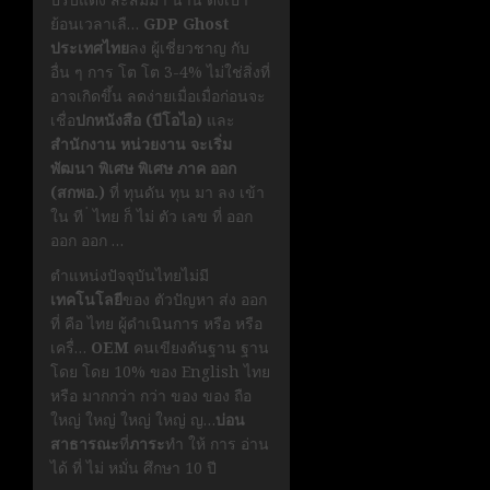
ย้อนเวลาเลื…
GDP Ghost
ประเทศไทย
ลง ผู้เชี่ยวชาญ กับ
อื่น ๆ การ โต โต 3-4% ไม่ใช่สิ่งที่
อาจเกิดขึ้น ลดง่ายเมื่อเมื่อก่อนจะ
เชื่อ
ปกหนังสือ (บีโอไอ)
และ
สำนักงาน หน่วยงาน จะเริ่ม
พัฒนา พิเศษ พิเศษ ภาค ออก
(สกพอ.)
ที่ ทุนดัน ทุน มา ลง เข้า
ใน ที ่ ไทย ก็ ไม่ ตัว เลข ที่ ออก
ออก ออก …
ตำแหน่งปัจจุบันไทยไม่มี
เทคโนโลยี
ของ ตัวปัญหา ส่ง ออก
ที่ คือ ไทย ผู้ดำเนินการ หรือ หรือ
เครื่…
OEM
คนเขียงดันฐาน ฐาน
โดย โดย 10% ของ English ไทย
หรือ มากกว่า กว่า ของ ของ ถือ
ใหญ่ ใหญ่ ใหญ่ ใหญ่ ญ…
บ่อน
สาธารณะ
ที่
ภาระ
ทำ ให้ การ อ่าน
ได้ ที่ ไม่ หมั่น ศึกษา 10 ปี